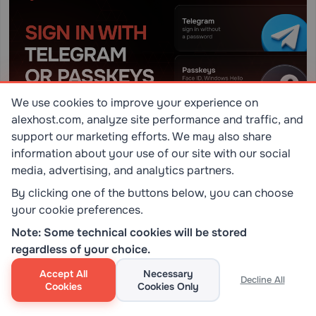
We use cookies to improve your experience on
alexhost.com, analyze site performance and traffic, and
Information
Produkt-Updates
Vertrauen und sicherheit
support our marketing efforts. We may also share
Schnellerer, sicherer
information about your use of our site with our social
Rechnungszugriff: Passwortloses
media, advertising, and analytics partners.
Login kommt zu AlexHost
By clicking one of the buttons below, you can choose
AlexHost Billing unterstützt jetzt passwortlose Anmeldung über
your cookie preferences.
Telegram und Passkey und bietet dir eine schnellere Möglichkeit,
auf deinen Abrechnungsbereich zuzugreifen und gleichzeitig die
Note: Some technical cookies will be stored
Gesamtbenutzerfreundlichkeit rund um Kontosicherheit und
regardless of your choice.
Vertrauen zu verbessern.
Mehr lesen
17.07.2026
0
0
Accept All
Necessary
Decline All
Cookies
Cookies Only