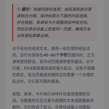
💡
提示：
快速间距检查表：给段落和部分更
清晰的分隔，保持标题与下面的内容连接，
并在按钮、表单和卡片周围添加呼吸空间。
然后在移动设备上检查同一页面，确保文本
没有紧贴屏幕边缘。
对于较长的阅读文本，使用一些实用的经验法
则。当行长保持在
45–90个字符
范围内时，正文
通常感觉舒适，其中间范围通常感觉最佳。对于
行高，约
1.5
是屏幕阅读的强大起点。这些不是硬
性规定，但当页面感觉拥挤且您需要一个合理的
起点时，它们是可靠的基准。
按钮、表单、卡片和行动呼吁也值得周围有空
间。当重要的交互元素与周围的文本或图像肩并
肩时，它们失去了定义。在移动设备上也是如