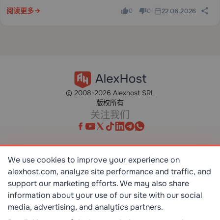
阅读更多
22.06.2026
0
0
© 2008-2026 Alexhost SRL
版权所有
关注我们
We use cookies to improve your experience on
alexhost.com, analyze site performance and traffic, and
SR EN ISO/IEC 27001:2023
STANDART
support our marketing efforts. We may also share
information about your use of our site with our social
media, advertising, and analytics partners.
ISO 9001:2015
STANDART