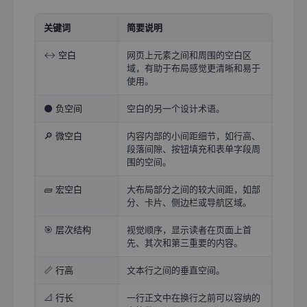
关键词
简要说明
↔️
空白
网页上元素之间和周围的空白区
域，有助于布局感觉更清晰和易于
使用。
⚫
负空间
空白的另一个设计术语。
🔎
微空白
内容内部的小间距细节，如行高、
段落间隙、按钮填充和表单字段周
围的空间。
🧱
宏空白
大布局部分之间的较大间距，如部
分、卡片、侧边栏或导航区域。
🎯
层次结构
视觉顺序，显示读者在页面上首
先、其次和第三重要的内容。
📏
行高
文本行之间的垂直空间。
📐
行长
一行正文中在换行之前可以容纳的