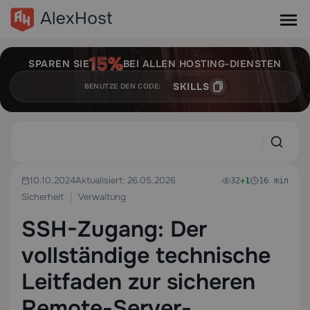
SPAREN SIE
BEI ALLEN HOSTING-DIENSTEN
SKILLS
BENUTZE DEN CODE:
10.10.2024
Aktualisiert: 26.05.2026
32
+1
16 min
Sicherheit
Verwaltung
SSH-Zugang: Der
vollständige technische
Leitfaden zur sicheren
Remote-Server-