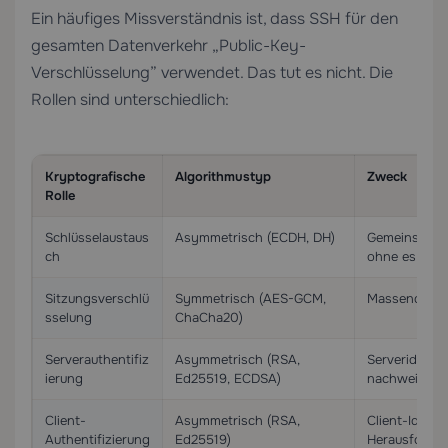
Ein häufiges Missverständnis ist, dass SSH für den
gesamten Datenverkehr „Public-Key-
Verschlüsselung” verwendet. Das tut es nicht. Die
Rollen sind unterschiedlich:
Kryptografische
Algorithmustyp
Zweck
Rolle
Schlüsselaustaus
Asymmetrisch (ECDH, DH)
Gemeinsames 
ch
ohne es zu ü
Sitzungsverschlü
Symmetrisch (AES-GCM,
Massendaten 
sselung
ChaCha20)
Serverauthentifiz
Asymmetrisch (RSA,
Serveridenti
ierung
Ed25519, ECDSA)
nachweisen
Client-
Asymmetrisch (RSA,
Client-Identi
Authentifizierung
Ed25519)
Herausforde