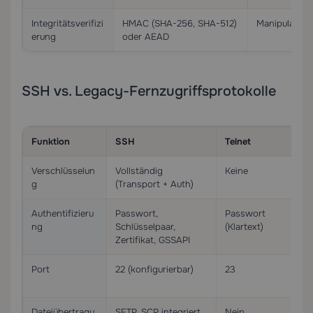
Integritätsverifizi
HMAC (SHA-256, SHA-512)
Manipulation
erung
oder AEAD
SSH vs. Legacy-Fernzugriffsprotokolle
Funktion
SSH
Telnet
Verschlüsselun
Vollständig
Keine
K
g
(Transport + Auth)
Authentifizieru
Passwort,
Passwort
ng
Schlüsselpaar,
(Klartext)
(
Zertifikat, GSSAPI
Port
22 (konfigurierbar)
23
2
Dateiübertragu
SFTP, SCP integriert
Nein
J