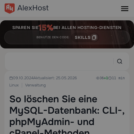
SPAREN SIE
BEI ALLEN HOSTING-DIENSTEN
SKILLS
BENUTZE DEN CODE:
09.10.2024
Aktualisiert: 25.05.2026
36
+1
11 min
Linux
Verwaltung
So löschen Sie eine
MySQL-Datenbank: CLI-,
phpMyAdmin- und
cPanel-Methoden