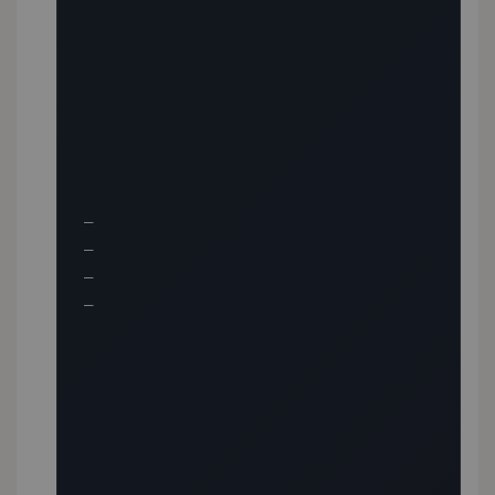
—

—

—

—
