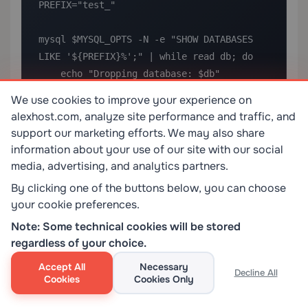
PREFIX="test_"

mysql $MYSQL_OPTS -N -e "SHOW DATABASES 
LIKE '${PREFIX}%';" | while read db; do

    echo "Dropping database: $db"

    mysql $MYSQL_OPTS -e "DROP DATABASE IF 
We use cookies to improve your experience on
EXISTS `$db`;"

alexhost.com, analyze site performance and traffic, and
done
support our marketing efforts. We may also share
information about your use of our site with our social
media, advertising, and analytics partners.
Das Backtick-Escaping um die
By clicking one of the buttons below, you can choose
`###PPT_NOTR_62_CODE###$db###PPT_NOTR_63_C
your cookie preferences.
DATABASE`-Anweisung ist entscheidend —
Note: Some technical cookies will be stored
Datenbanknamen, die Bindestriche oder reservierte
regardless of your choice.
Wörter enthalten, verursachen ohne diese einen
Syntaxfehler.
Accept All
Necessary
Decline All
Cookies
Cookies Only
Fehlerbehebung bei häufigen Fehlern