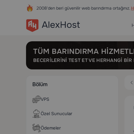
2008'den beri güvenilir web barındırma ortağınız.
H
H
TÜM BARINDIRMA HIZMETL
BECERILERINI TEST ET VE HERHANGI BI
Bölüm
VPS
Özel Sunucular
Ödemeler