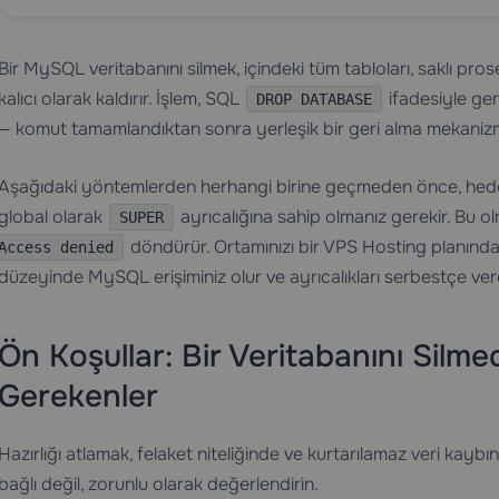
Bir MySQL veritabanını silmek, içindeki tüm tabloları, saklı prosed
kalıcı olarak kaldırır. İşlem, SQL
ifadesiyle ger
DROP DATABASE
— komut tamamlandıktan sonra yerleşik bir geri alma mekanizm
Aşağıdaki yöntemlerden herhangi birine geçmeden önce, hed
global olarak
ayrıcalığına sahip olmanız gerekir. Bu
SUPER
döndürür. Ortamınızı bir
VPS Hosting
planında
Access denied
düzeyinde MySQL erişiminiz olur ve ayrıcalıkları serbestçe verebi
Ön Koşullar: Bir Veritabanını Sil
Gerekenler
Hazırlığı atlamak, felaket niteliğinde ve kurtarılamaz veri kaybı
bağlı değil, zorunlu olarak değerlendirin.