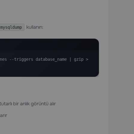
kullanın:
mysqldump
nes --triggers database_name | gzip > 
tarlı bir anlık görüntü alır
arır