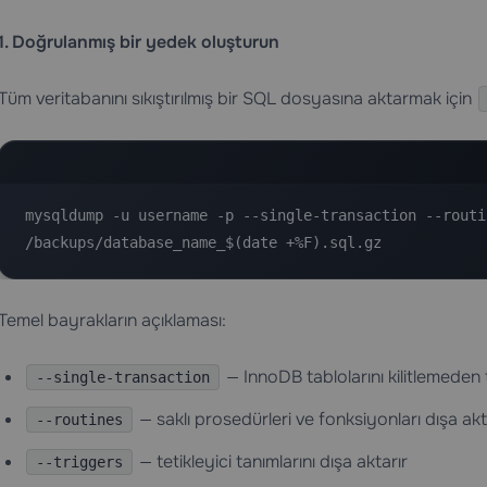
1. Doğrulanmış bir yedek oluşturun
Tüm veritabanını sıkıştırılmış bir SQL dosyasına aktarmak için
mysqldump -u username -p --single-transaction --routi
/backups/database_name_$(date +%F).sql.gz
Temel bayrakların açıklaması:
— InnoDB tablolarını kilitlemeden tu
--single-transaction
— saklı prosedürleri ve fonksiyonları dışa akt
--routines
— tetikleyici tanımlarını dışa aktarır
--triggers