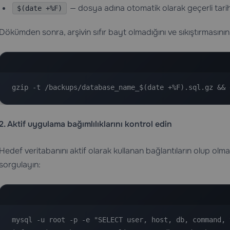
— dosya adına otomatik olarak geçerli tarih
$(date +%F)
Dökümden sonra, arşivin sıfır bayt olmadığını ve sıkıştırmasının 
gzip -t /backups/database_name_$(date +%F).sql.gz && 
2. Aktif uygulama bağımlılıklarını kontrol edin
Hedef veritabanını aktif olarak kullanan bağlantıların olup olma
sorgulayın:
mysql -u root -p -e "SELECT user, host, db, command, t