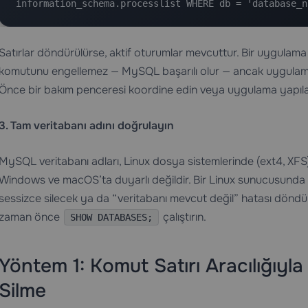
information_schema.processlist WHERE db = 'database_n
Satırlar döndürülürse, aktif oturumlar mevcuttur. Bir uygulama
komutunu engellemez — MySQL başarılı olur — ancak uygulama
Önce bir bakım penceresi koordine edin veya uygulama yapıla
3. Tam veritabanı adını doğrulayın
MySQL veritabanı adları, Linux dosya sistemlerinde (ext4, XFS
Windows ve macOS’ta duyarlı değildir. Bir Linux sunucusunda a
sessizce silecek ya da “veritabanı mevcut değil” hatası döndü
zaman önce
çalıştırın.
SHOW DATABASES;
Yöntem 1: Komut Satırı Aracılığıyl
Silme