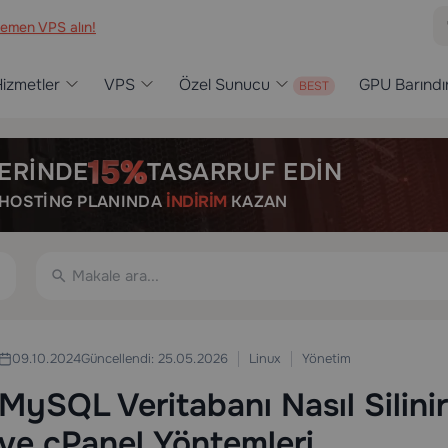
emen VPS alın!
izmetler
VPS
Özel Sunucu
GPU Barınd
ERINDE
TASARRUF EDIN
R HOSTING PLANINDA
İNDIRIM
KAZAN
Linux
Yönetim
09.10.2024
Güncellendi: 25.05.2026
MySQL Veritabanı Nasıl Silin
ve cPanel Yöntemleri