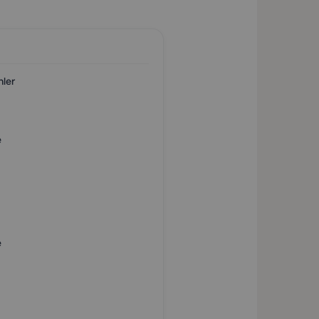
nler
e
e