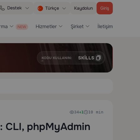
Destek
Kaydolun
Giriş
Türkçe
ırma
Hizmetler
Şirket
İletişim
SKILLS
KODU KULLANIN:
34
10 min
+1
ir: CLI, phpMyAdmin