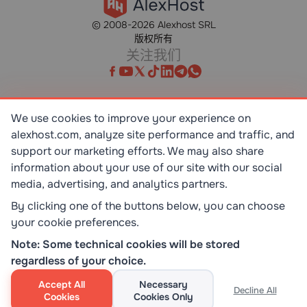
© 2008-2026 Alexhost SRL
版权所有
关注我们
We use cookies to improve your experience on
SR EN ISO/IEC 27001:2023
alexhost.com, analyze site performance and traffic, and
STANDART
support our marketing efforts. We may also share
information about your use of our site with our social
ISO 9001:2015
media, advertising, and analytics partners.
STANDART
By clicking one of the buttons below, you can choose
your cookie preferences.
TOP 10 DEDICATED SERVERS
Note: Some technical cookies will be stored
HOST ADVICE
regardless of your choice.
Accept All
Necessary
Decline All
Cookies
Cookies Only