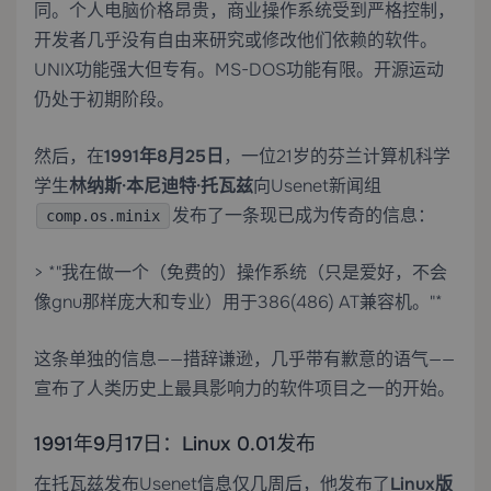
同。个人电脑价格昂贵，商业操作系统受到严格控制，
开发者几乎没有自由来研究或修改他们依赖的软件。
UNIX功能强大但专有。MS-DOS功能有限。开源运动
仍处于初期阶段。
然后，在
1991年8月25日
，一位21岁的芬兰计算机科学
学生
林纳斯·本尼迪特·托瓦兹
向Usenet新闻组
发布了一条现已成为传奇的信息：
comp.os.minix
> *"我在做一个（免费的）操作系统（只是爱好，不会
像gnu那样庞大和专业）用于386(486) AT兼容机。"*
这条单独的信息——措辞谦逊，几乎带有歉意的语气——
宣布了人类历史上最具影响力的软件项目之一的开始。
1991年9月17日：Linux 0.01发布
在托瓦兹发布Usenet信息仅几周后，他发布了
Linux版