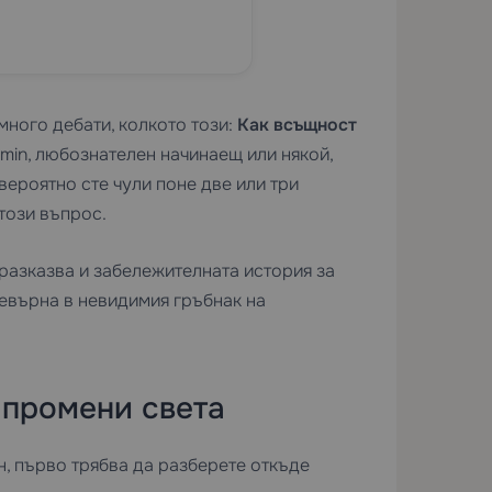
много дебати, колкото този:
Как всъщност
min, любознателен начинаещ или някой,
вероятно сте чули поне две или три
този въпрос.
 разказва и забележителната история за
ревърна в невидимия гръбнак на
о промени света
, първо трябва да разберете откъде