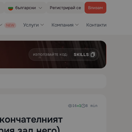
Регистрирай се
Влизам
български
Услуги
Компания
Контакти
SKILLS
ИЗПОЛЗВАЙТЕ КОД:
16
8 min
+1
Окончателният
рия зад него)