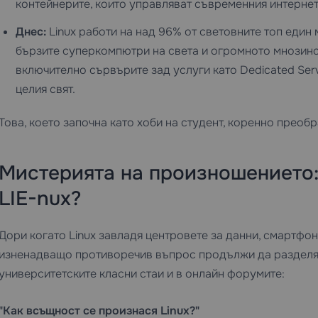
контейнерите, които управляват съвременния интернет
Днес:
Linux работи на над 96% от световните топ един 
бързите суперкомпютри на света и огромното мнозинс
включително сървърите зад услуги като
Dedicated Ser
целия свят.
Това, което започна като хоби на студент, коренно преоб
Мистерията на произношението: 
LIE-nux?
Дори когато Linux завладя центровете за данни, смартфо
изненадващо противоречив въпрос продължи да разделя 
университетските класни стаи и в онлайн форумите:
"Как всъщност се произнася Linux?"