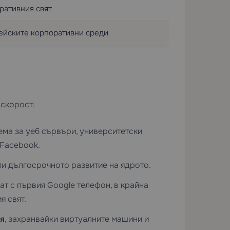
ративния свят
ейските корпоративни среди
 скорост:
ма за уеб сървъри, университетски
 Facebook.
пи дългосрочното развитие на ядрото.
ат с първия Google телефон, в крайна
я свят.
я
, захранвайки виртуалните машини и