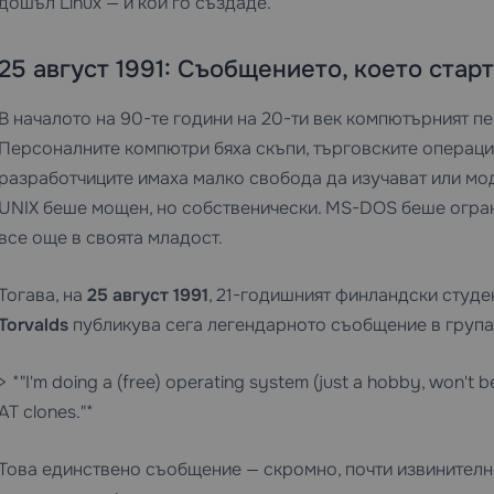
дошъл Linux — и кой го създаде.
25 август 1991: Съобщението, което стар
В началото на 90-те години на 20-ти век компютърният п
Персоналните компютри бяха скъпи, търговските операци
разработчиците имаха малко свобода да изучават или мод
UNIX беше мощен, но собственически. MS-DOS беше огран
все още в своята младост.
Тогава, на
25 август 1991
, 21-годишният финландски студ
Torvalds
публикува сега легендарното съобщение в група
> *"I'm doing a (free) operating system (just a hobby, won't b
AT clones."*
Това единствено съобщение — скромно, почти извинително