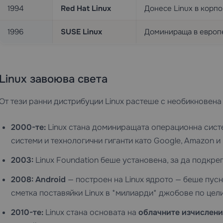
1994
Red Hat Linux
Донесе Linux в корпо
1996
SUSE Linux
Доминираща в европ
Linux завоюва света
От тези ранни дистрибуции Linux растеше с необикновена
2000-те:
Linux стана доминиращата операционна систе
системи и технологични гиганти като Google, Amazon и
2003:
Linux Foundation беше установена, за да подкре
2008:
Android
— построен на Linux ядрото — беше пусн
сметка поставяйки Linux в *милиарди* джобове по цели
2010-те:
Linux стана основата на
облачните изчислени