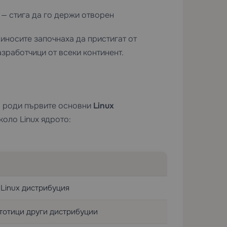
— стига да го держи отворен
иносите започнаха да пристигат от
зработчици от всеки континент.
о роди първите основни
Linux
оло Linux ядрото:
 Linux дистрибуция
стотици други дистрибуции