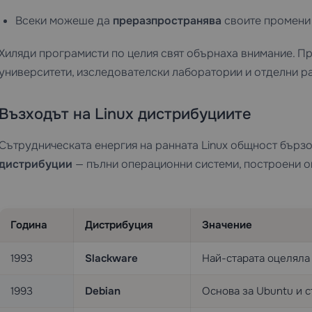
Всеки можеше да
преразпространява
своите промени 
Хиляди програмисти по целия свят обърнаха внимание. Пр
университети, изследователски лаборатории и отделни ра
Възходът на Linux дистрибуциите
Сътрудническата енергия на ранната Linux общност бърз
дистрибуции
— пълни операционни системи, построени ок
Година
Дистрибуция
Значение
1993
Slackware
Най-старата оцеляла
1993
Debian
Основа за Ubuntu и 