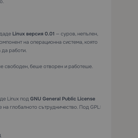
о.
здаде
Linux версия 0.01
— суров, непълен,
омпонент на операционна система, която
 да работи.
ше свободен, беше отворен и работеше.
аде Linux под
GNU General Public License
е на глобалното сътрудничество. Под GPL:
д