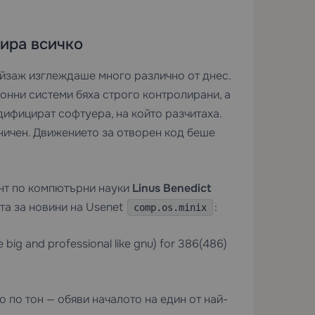
тира всичко
ейзаж изглеждаше много различно от днес.
онни системи бяха строго контролирани, а
ифицират софтуера, на който разчитаха.
ичен. Движението за отворен код беше
ент по компютърни науки
Linus Benedict
та за новини на Usenet
:
comp.os.minix
e big and professional like gnu) for 386(486)
 по тон — обяви началото на един от най-