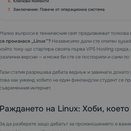
Ключови моменти
Заключение: Повече от операционна система
Малко въпроси в техническия свят предизвикват толкова 
се произнася „Linux”?
Независимо дали сте опитен sysad
който току-що стартира своята първа
VPS Hosting
среда, 
различни версии — и може би сте се поспорили и сами по 
Тази статия разрешава дебата веднъж и завинаги, докато
това как уикенд хобито на един финландски студент се п
съвременния интернет.
Раждането на Linux: Хоби, коет
За да разберете защо дебатът за произношението е важен