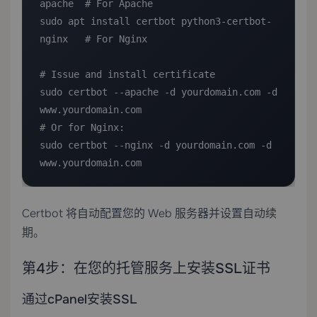
apache  # For Apache

sudo apt install certbot python3-certbot-
nginx   # For Nginx

# Issue and install certificate

sudo certbot --apache -d yourdomain.com -d 
www.yourdomain.com

# Or for Nginx:

sudo certbot --nginx -d yourdomain.com -d 
www.yourdomain.com
Certbot 将自动配置您的 Web 服务器并设置自动续
期。
第4步：在您的托管服务上安装SSL证书
通过cPanel安装SSL