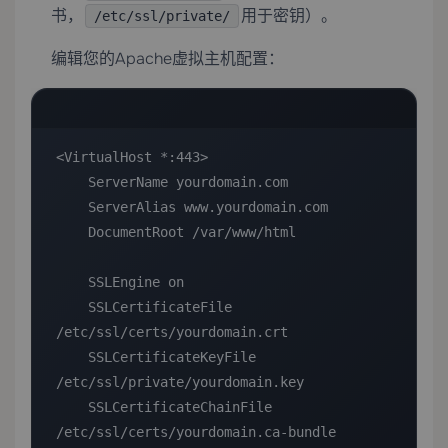
书，
用于密钥）。
/etc/ssl/private/
编辑您的Apache虚拟主机配置：
<VirtualHost *:443>

    ServerName yourdomain.com

    ServerAlias www.yourdomain.com

    DocumentRoot /var/www/html

    SSLEngine on

    SSLCertificateFile 
/etc/ssl/certs/yourdomain.crt

    SSLCertificateKeyFile 
/etc/ssl/private/yourdomain.key

    SSLCertificateChainFile 
/etc/ssl/certs/yourdomain.ca-bundle
