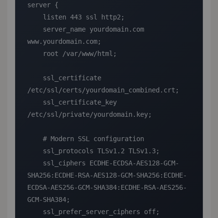
server {

    listen 443 ssl http2;

    server_name yourdomain.com 
www.yourdomain.com;

    root /var/www/html;

    ssl_certificate 
/etc/ssl/certs/yourdomain_combined.crt;

    ssl_certificate_key 
/etc/ssl/private/yourdomain.key;

    # Modern SSL configuration

    ssl_protocols TLSv1.2 TLSv1.3;

    ssl_ciphers ECDHE-ECDSA-AES128-GCM-
SHA256:ECDHE-RSA-AES128-GCM-SHA256:ECDHE-
ECDSA-AES256-GCM-SHA384:ECDHE-RSA-AES256-
GCM-SHA384;

    ssl_prefer_server_ciphers off;
