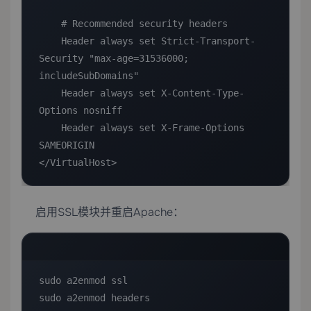
    # Recommended security headers

    Header always set Strict-Transport-
Security "max-age=31536000; 
includeSubDomains"

    Header always set X-Content-Type-
Options nosniff

    Header always set X-Frame-Options 
SAMEORIGIN

</VirtualHost>
启用SSL模块并重启Apache：
sudo a2enmod ssl

sudo a2enmod headers
