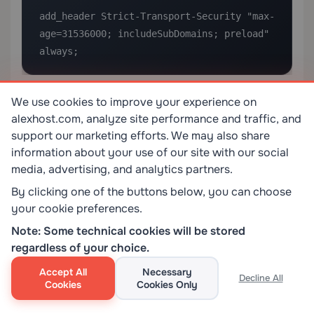
add_header Strict-Transport-Security "max-
age=31536000; includeSubDomains; preload" 
always;
>
警告：
仅在您完全承诺使用HTTPS后才启用HSTS。
We use cookies to improve your experience on
alexhost.com, analyze site performance and traffic, and
当HSTS处于活动状态时恢复到HTTP将使浏览器已缓存
support our marketing efforts. We may also share
HSTS策略的用户无法访问您的网站。
information about your use of our site with our social
media, advertising, and analytics partners.
稳定后，在
提交您的域到
HSTS预
hstspreload.org
By clicking one of the buttons below, you can choose
加载列表
以获得最大保护。
your cookie preferences.
第9步：SSL证书续期和持续维护
Note: Some technical cookies will be stored
regardless of your choice.
SSL证书不是一次性设置。它们需要主动监控和及时续
Accept All
Necessary
期，以避免服务中断。
Decline All
Cookies
Cookies Only
续期时间表