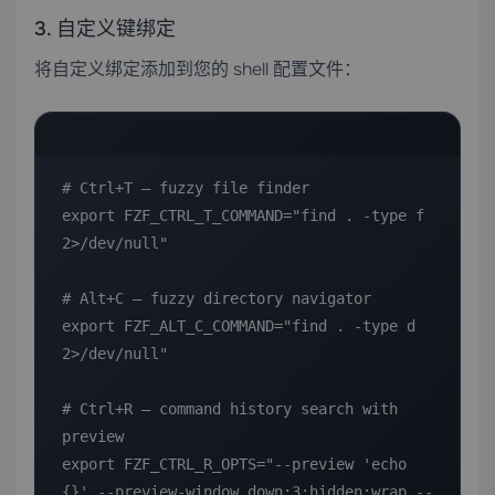
3. 自定义键绑定
将自定义绑定添加到您的 shell 配置文件：
# Ctrl+T — fuzzy file finder

export FZF_CTRL_T_COMMAND="find . -type f 
2>/dev/null"

# Alt+C — fuzzy directory navigator

export FZF_ALT_C_COMMAND="find . -type d 
2>/dev/null"

# Ctrl+R — command history search with 
preview

export FZF_CTRL_R_OPTS="--preview 'echo 
{}' --preview-window down:3:hidden:wrap --