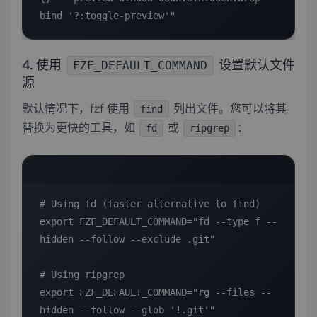
bind '?:toggle-preview'"
4. 使用
设置默认文件
FZF_DEFAULT_COMMAND
源
默认情况下，fzf 使用
列出文件。您可以将其
find
替换为更快的工具，如
或
：
fd
ripgrep
# Using fd (faster alternative to find)

export FZF_DEFAULT_COMMAND="fd --type f --
hidden --follow --exclude .git"

# Using ripgrep

export FZF_DEFAULT_COMMAND="rg --files --
hidden --follow --glob '!.git'"