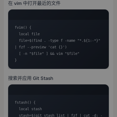
在 vim 中打开最近的文件
fvim() {

  local file

  file=$(find . -type f -name "*.${1:-*}" 
| fzf --preview 'cat {}')

  [ -n "$file" ] && vim "$file"

}
搜索并应用 Git Stash
fstash() {

  local stash

  stash=$(git stash list | fzf | cut -d: -