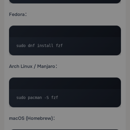
Fedora：
sudo dnf install fzf
Arch Linux / Manjaro：
sudo pacman -S fzf
macOS (Homebrew)：