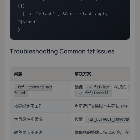
f1)

  [ -n "$stash" ] && git stash apply 
"$stash"

}
Troubleshooting Common fzf Issues
问题
解决方案
确保
在您的
fzf: command not
~/.fzf/bin
$PAT
found
~/.fzf/install
按键绑定不工作
重新运行安装脚本并确认 shell 配
大目录性能缓慢
设置
使
FZF_DEFAULT_COMMAND
颜色显示不正确
确保您的终端支持 256 色；在预