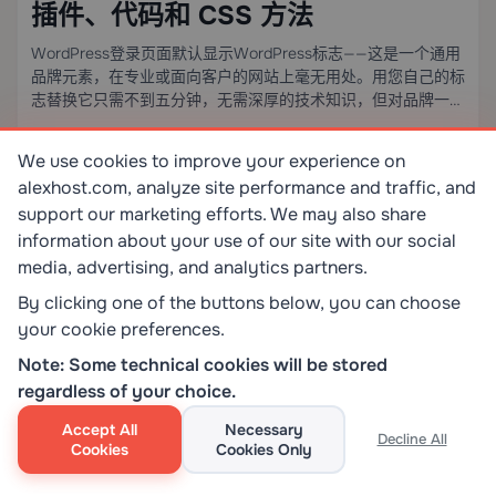
插件、代码和 CSS 方法
WordPress登录页面默认显示WordPress标志——这是一个通用
品牌元素，在专业或面向客户的网站上毫无用处。用您自己的标
志替换它只需不到五分钟，无需深厚的技术知识，但对品牌一致
性的影响是立竿见影的。本指南介绍三种可用于生产环境的方
法：基于GUI的插件方式、直接functions.php注入，以及独立的
We use cookies to improve your experience on
阅读更多
23.10.2024
自定义CSS插件——每种方法都提供了您第一次正确实施所需的
0
0
alexhost.com, analyze site performance and traffic, and
确切代码、文件路径和边缘情况。
support our marketing efforts. We may also share
information about your use of our site with our social
media, advertising, and analytics partners.
33
4 min
+1
By clicking one of the buttons below, you can choose
your cookie preferences.
Note: Some technical cookies will be stored
regardless of your choice.
Accept All
Necessary
Decline All
Cookies
Cookies Only
Linux
安全
管理