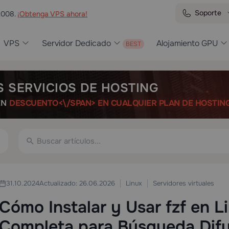
Soporte
2008.
¡Obtenga VPS ahora!
VPS
Servidor Dedicado
Alojamiento GPU
S SERVICIOS DE HOSTING
ÉN
DESCUENTO<\/SPAN> EN CUALQUIER PLAN DE HOSTIN
Linux
Servidores virtuales
31.10.2024
Actualizado: 26.06.2026
Cómo Instalar y Usar fzf en L
Completa para Búsqueda Difus