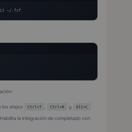
it ~/.fzf
ación:
 los atajos
,
y
Ctrl+T
Ctrl+R
Alt+C
abilita la integración de completado con