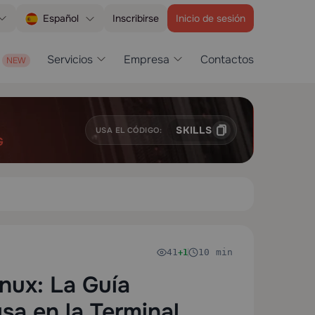
Inscribirse
Inicio de sesión
Español
Servicios
Empresa
Contactos
SKILLS
USA EL CÓDIGO:
G
41
10 min
+1
inux: La Guía
a en la Terminal