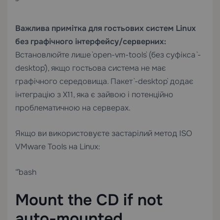
“`
Важлива примітка для гостьових систем Linux
без графічного інтерфейсу/серверних:
Встановлюйте лише `open-vm-tools` (без суфікса `-
desktop`), якщо гостьова система не має
графічного середовища. Пакет `-desktop` додає
інтеграцію з X11, яка є зайвою і потенційно
проблематичною на серверах.
Якщо ви використовуєте застарілий метод ISO
VMware Tools на Linux:
“`bash
Mount the CD if not
auto-mounted