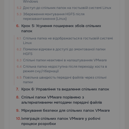
Windows
Доступ до спільних папок на гостьовій системі Linux
Збереження монтування HGFS після
перезавантаження (Linux)
Крок 5: Усунення поширених збоїв спільних
папок
Спільна папка не відображається в гостьовій системі
Linux
Помилки відмови в доступі до змонтованої папки
HGFS
Спільні папки неактивні в налаштуваннях VMware
Спільна папка недоступна після переходу хоста в
режим сну/гібернації
Повільна швидкість передачі файлів через спільні
папки
Крок 6: Управління та видалення спільних папок
Спільні папки VMware порівняно з
альтернативними методами передачі файлів
Міркування безпеки для спільних папок VMware
Інтеграція спільних папок VMware у робочі
процеси розробки