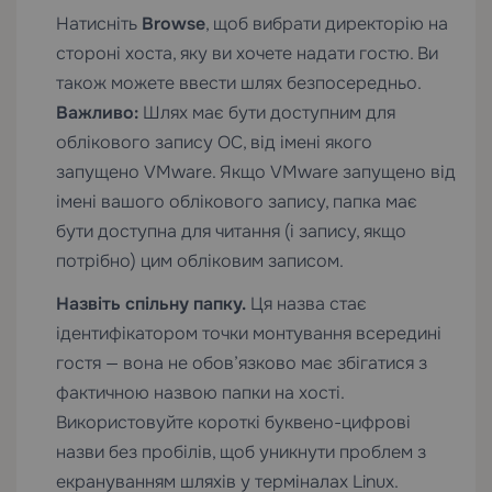
Натисніть
Browse
, щоб вибрати директорію на
стороні хоста, яку ви хочете надати гостю. Ви
також можете ввести шлях безпосередньо.
Важливо:
Шлях має бути доступним для
облікового запису ОС, від імені якого
запущено VMware. Якщо VMware запущено від
імені вашого облікового запису, папка має
бути доступна для читання (і запису, якщо
потрібно) цим обліковим записом.
Назвіть спільну папку.
Ця назва стає
ідентифікатором точки монтування всередині
гостя — вона не обов’язково має збігатися з
фактичною назвою папки на хості.
Використовуйте короткі буквено-цифрові
назви без пробілів, щоб уникнути проблем з
екрануванням шляхів у терміналах Linux.