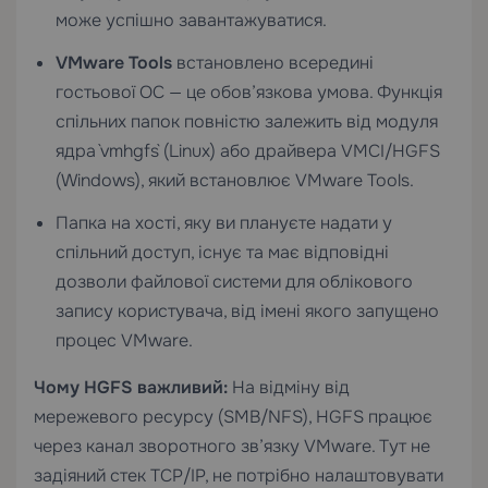
може успішно завантажуватися.
VMware Tools
встановлено всередині
гостьової ОС — це обов’язкова умова. Функція
спільних папок повністю залежить від модуля
ядра `vmhgfs` (Linux) або драйвера VMCI/HGFS
(Windows), який встановлює VMware Tools.
Папка на хості, яку ви плануєте надати у
спільний доступ, існує та має відповідні
дозволи файлової системи для облікового
запису користувача, від імені якого запущено
процес VMware.
Чому HGFS важливий:
На відміну від
мережевого ресурсу (SMB/NFS), HGFS працює
через канал зворотного зв’язку VMware. Тут не
задіяний стек TCP/IP, не потрібно налаштовувати