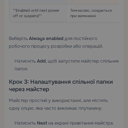
**Enabled until next power
Тимчасово, скидається
О
off or suspend**
при вимкненні
с
Виберіть
Always enabled
для постійного
робочого процесу розробки або операцій.
Натисніть
Add
, щоб запустити майстер спільних
папок.
Крок 3: Налаштування спільної папки
через майстер
Майстер простий у використанні, але містить
одну опцію, яка часто викликає плутанину:
Натисніть
Next
на екрані привітання майстра.