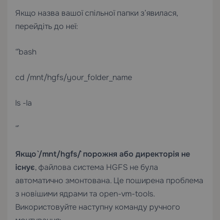
Якщо назва вашої спільної папки з’явилася,
перейдіть до неї:
“`bash
cd /mnt/hgfs/your_folder_name
ls -la
“`
Якщо `/mnt/hgfs/` порожня або директорія не
існує
, файлова система HGFS не була
автоматично змонтована. Це поширена проблема
з новішими ядрами та open-vm-tools.
Використовуйте наступну команду ручного