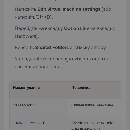
Натисніть
Edit virtual machine settings
(або
натисніть `Ctrl+D`).
Перейдіть на вкладку
Options
(не на вкладку
Hardware).
Виберіть
Shared Folders
зі списку ліворуч.
У розділі «Folder sharing» виберіть один із
наступних варіантів:
Налаштування
Поведінка
Р
в
**Disabled**
Спільні папки неактивні
С
д
**Always enabled**
Зберігається після всіх
С
циклів живлення
р