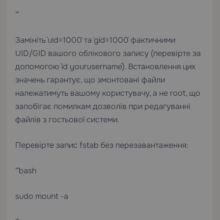
“`
Замініть `uid=1000` та `gid=1000` фактичними
UID/GID вашого облікового запису (перевірте за
допомогою `id yourusername`). Встановлення цих
значень гарантує, що змонтовані файли
належатимуть вашому користувачу, а не root, що
запобігає помилкам дозволів при редагуванні
файлів з гостьової системи.
Перевірте запис fstab без перезавантаження:
“`bash
sudo mount -a