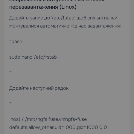
перезавантаження (Linux)
Додайте запис до `/etc/fstab`, щоб спільні папки
монтувалися автоматично під час завантаження:
“`bash
sudo nano /etc/fstab
“`
Додайте наступний рядок:
“`
.host:/ /mnt/hgfs fuse.vmhgfs-fuse
defaults,allow_other,uid=1000,gid=1000 0 0