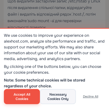
Щоб видалити застарілий запис `/etc/fstab` у Linux
після видалення спільної папки, відредагуйте
файл і видаліть відповідний рядок `.host:/`, потім
виконайте `sudo mount -a` для перевірки
відсутності помилок.
We use cookies to improve your experience on
Спільні папки VMware порівняно з
alexhost.com, analyze site performance and traffic, and
альтернативними методами передачі
support our marketing efforts. We may also share
файлів
information about your use of our site with our social
media, advertising, and analytics partners.
Розуміння того, коли використовувати спільні
By clicking one of the buttons below, you can choose
папки, а коли інші механізми, є критично
your cookie preferences.
важливим як для виробничих, так і для
Note: Some technical cookies will be stored
розробницьких середовищ.
regardless of your choice.
Accept All
Necessary
Decline All
Cookies
Cookies Only
Метод
Протокол
Потрібна
Продук
мережа