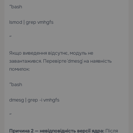
“`bash
lsmod | grep vmhgfs
“`
Якщо виведення відсутнє, модуль не
завантажився. Перевірте `dmesg` на наявність
помилок:
“`bash
dmesg | grep -i vmhgfs
“`
Причина 2 — невідповідність версії ядра:
Після