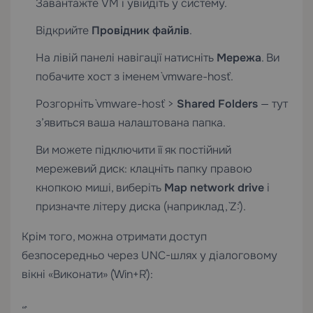
Завантажте VM і увійдіть у систему.
Відкрийте
Провідник файлів
.
На лівій панелі навігації натисніть
Мережа
. Ви
побачите хост з іменем `vmware-host`.
Розгорніть `vmware-host` >
Shared Folders
— тут
з’явиться ваша налаштована папка.
Ви можете підключити її як постійний
мережевий диск: клацніть папку правою
кнопкою миші, виберіть
Map network drive
і
призначте літеру диска (наприклад, `Z:`).
Крім того, можна отримати доступ
безпосередньо через UNC-шлях у діалоговому
вікні «Виконати» (`Win+R`):
“`