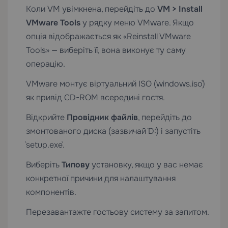
Коли VM увімкнена, перейдіть до
VM > Install
VMware Tools
у рядку меню VMware. Якщо
опція відображається як «Reinstall VMware
Tools» — виберіть її, вона виконує ту саму
операцію.
VMware монтує віртуальний ISO (`windows.iso`)
як привід CD-ROM всередині гостя.
Відкрийте
Провідник файлів
, перейдіть до
змонтованого диска (зазвичай `D:`) і запустіть
`setup.exe`.
Виберіть
Типову
установку, якщо у вас немає
конкретної причини для налаштування
компонентів.
Перезавантажте гостьову систему за запитом.