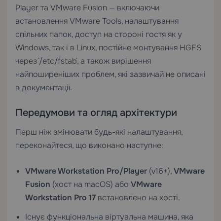
Player та VMware Fusion — включаючи
встановлення VMware Tools, налаштування
спільних папок, доступ на стороні гостя як у
Windows, так і в Linux, постійне монтування HGFS
через `/etc/fstab`, а також вирішення
найпоширеніших проблем, які зазвичай не описані
в документації.
Передумови та огляд архітектури
Перш ніж змінювати будь-які налаштування,
переконайтеся, що виконано наступне:
VMware Workstation Pro/Player
(v16+),
VMware
Fusion
(хост на macOS) або
VMware
Workstation Pro 17
встановлено на хості.
Існує функціональна віртуальна машина, яка