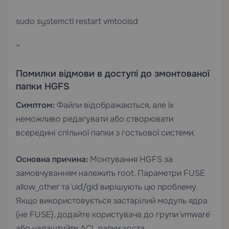
sudo systemctl restart vmtoolsd
“`
Помилки відмови в доступі до змонтованої
папки HGFS
Симптом:
Файли відображаються, але їх
неможливо редагувати або створювати
всередині спільної папки з гостьової системи.
Основна причина:
Монтування HGFS за
замовчуванням належить root. Параметри FUSE
`allow_other` та `uid`/`gid` вирішують цю проблему.
Якщо використовується застарілий модуль ядра
(не FUSE), додайте користувача до групи `vmware`
або налаштуйте ACL папки хоста.