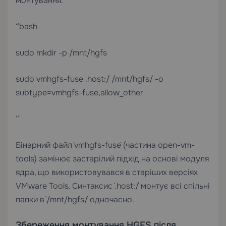
монтування:
“`bash
sudo mkdir -p /mnt/hgfs
sudo vmhgfs-fuse .host:/ /mnt/hgfs/ -o
subtype=vmhgfs-fuse,allow_other
“`
Бінарний файл `vmhgfs-fuse` (частина open-vm-
tools) замінює застарілий підхід на основі модуля
ядра, що використовувався в старіших версіях
VMware Tools. Синтаксис `.host:/` монтує всі спільні
папки в `/mnt/hgfs/` одночасно.
Збереження монтування HGFS після