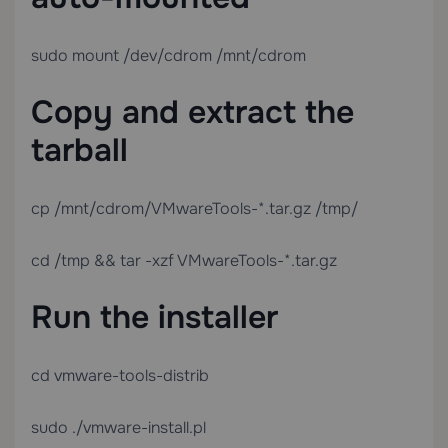
sudo mount /dev/cdrom /mnt/cdrom
Copy and extract the
tarball
cp /mnt/cdrom/VMwareTools-*.tar.gz /tmp/
cd /tmp && tar -xzf VMwareTools-*.tar.gz
Run the installer
cd vmware-tools-distrib
sudo ./vmware-install.pl