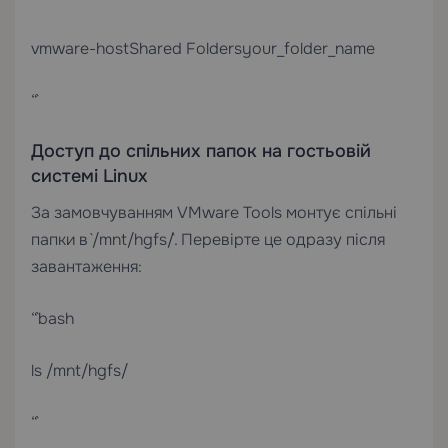
vmware-hostShared Foldersyour_folder_name
“`
Доступ до спільних папок на гостьовій
системі Linux
За замовчуванням VMware Tools монтує спільні
папки в `/mnt/hgfs/`. Перевірте це одразу після
завантаження:
“`bash
ls /mnt/hgfs/
“`