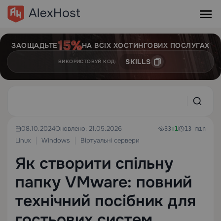
ЗАОЩАДЬТЕ
НА ВСІХ ХОСТИНГОВИХ ПОСЛУГАХ
SKILLS
ВИКОРИСТОВУЙ КОД:
08.10.2024
Оновлено: 21.05.2026
33
+1
13 min
Linux
Windows
Віртуальні сервери
Як створити спільну
папку VMware: повний
технічний посібник для
гостьових систем