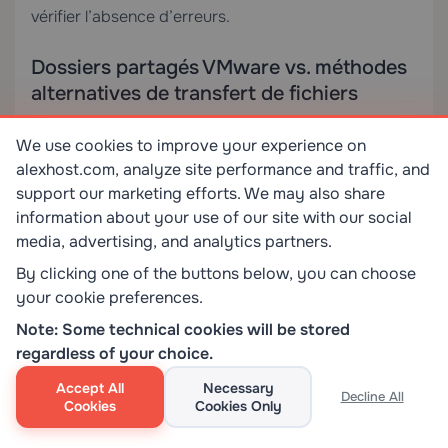
vérifier l’absence d’erreurs.
Dossiers partagés VMware vs. méthodes
alternatives de transfert de fichiers
Comprendre quand utiliser les dossiers partagés
We use cookies to improve your experience on
plutôt que d’autres mécanismes est essentiel pour
alexhost.com, analyze site performance and traffic, and
les environnements de production et de
support our marketing efforts. We may also share
développement.
information about your use of our site with our social
media, advertising, and analytics partners.
By clicking one of the buttons below, you can choose
Méthode
Protocole
Réseau requis
Perfor
your cookie preferences.
Note: Some technical cookies will be stored
regardless of your choice.
**Dossiers
HGFS
Non
Moyen
partagés
(backdoor)
Accept All
Necessary
VMware
Decline All
Cookies
Cookies Only
(HGFS)**