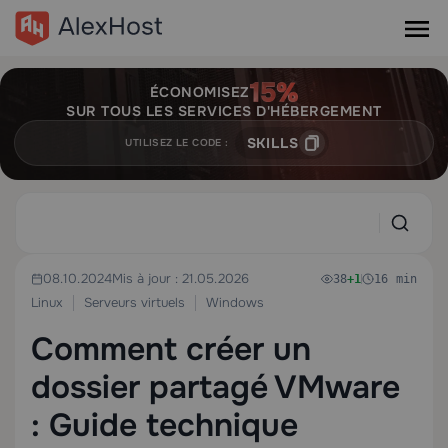
ÉCONOMISEZ
SUR TOUS LES SERVICES D'HÉBERGEMENT
SKILLS
UTILISEZ LE CODE :
08.10.2024
Mis à jour : 21.05.2026
38
+1
16 min
Linux
Serveurs virtuels
Windows
Comment créer un
dossier partagé VMware
: Guide technique