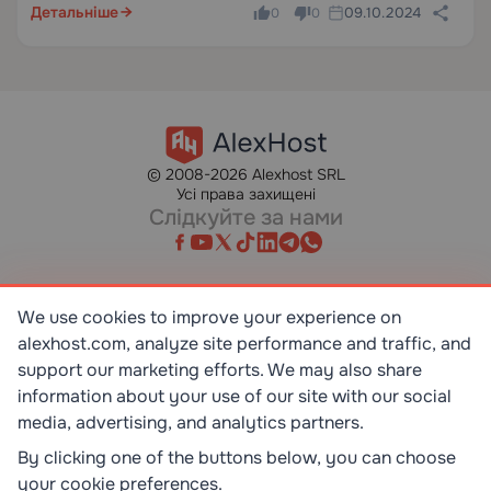
Детальніше
09.10.2024
спільно використовують єдиний…
0
0
© 2008-2026 Alexhost SRL
Усі права захищені
Слідкуйте за нами
We use cookies to improve your experience on
alexhost.com, analyze site performance and traffic, and
SR EN ISO/IEC 27001:2023
STANDART
support our marketing efforts. We may also share
information about your use of our site with our social
media, advertising, and analytics partners.
ISO 9001:2015
STANDART
By clicking one of the buttons below, you can choose
your cookie preferences.