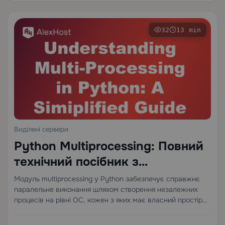
32
13 min
Виділені сервери
Python Multiprocessing: Повний
технічний посібник з
паралельного виконання
Модуль multiprocessing у Python забезпечує справжнє
паралельне виконання шляхом створення незалежних
процесів на рівні ОС, кожен з яких має власний простір
пам'яті та інтерпретатор Python — повністю обходячи
Global Interpreter Lock (GIL). На відміну від потоків, які