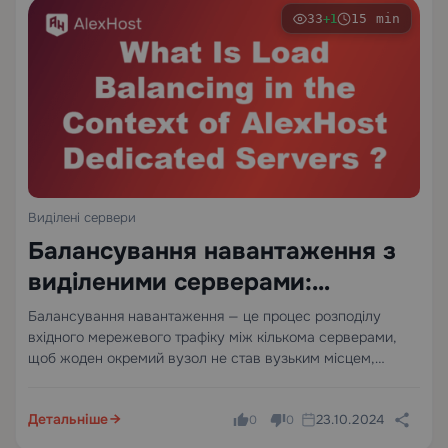
33
15 min
+1
Виділені сервери
Балансування навантаження з
виділеними серверами:
архітектура, алгоритми та
Балансування навантаження — це процес розподілу
вхідного мережевого трафіку між кількома серверами,
реальне впровадження
щоб жоден окремий вузол не став вузьким місцем,
забезпечуючи стабільну продуктивність, відмовостійкість і
горизонтальне масштабування. У середовищі виділених
Детальніше
23.10.2024
серверів балансувальник навантаження розміщується
0
0
перед пулом серверів і приймає рішення…