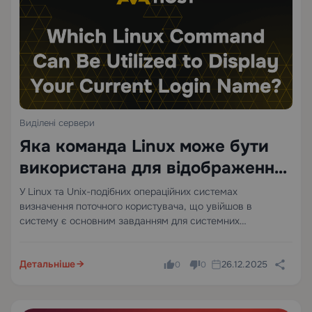
Виділені сервери
Яка команда Linux може бути
використана для відображення
вашого поточного імені входу?
У Linux та Unix-подібних операційних системах
визначення поточного користувача, що увійшов в
систему є основним завданням для системних
адміністраторів, розробників та потужних користувачів.
Незалежно від того, чи пишете ви shell-скрипти,
Детальніше
26.12.2025
перевіряєте сесії, усуваєте проблеми з правами доступу
0
0
або керуєте багатокористувацькими…