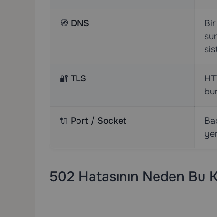
🧭
DNS
Bir
su
sis
🔐
TLS
HTT
bur
🔌
Port / Socket
Bac
yer
502 Hatasının Neden Bu Ka