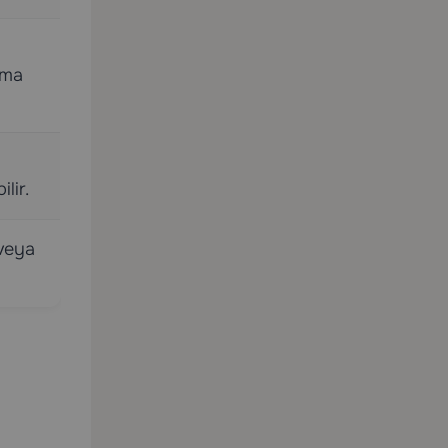
rma
lir.
 veya