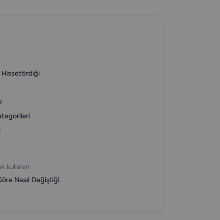
Hissettirdiği
r
egorileri
i
ak kullanın
re Nasıl Değiştiği