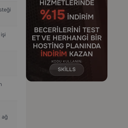
HIZMETLERINDE
%15
steği
INDIRIM
BECERILERINI TEST
işi
ET VE HERHANGI BIR
HOSTING PLANINDA
İNDIRIM
KAZAN
KODU KULLANIN:
SKILLS
n
r ağ