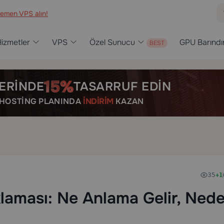
emen VPS alın!
izmetler
VPS
Özel Sunucu
GPU Barınd
ERINDE
TASARRUF EDIN
R HOSTING PLANINDA
İNDIRIM
KAZAN
35
+1
aması: Ne Anlama Gelir, Ned