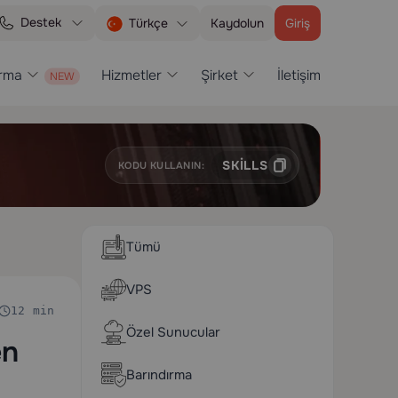
Destek
Kaydolun
Giriş
Türkçe
ırma
Hizmetler
Şirket
İletişim
SKILLS
KODU KULLANIN:
Tümü
VPS
12 min
Özel Sunucular
en
Barındırma