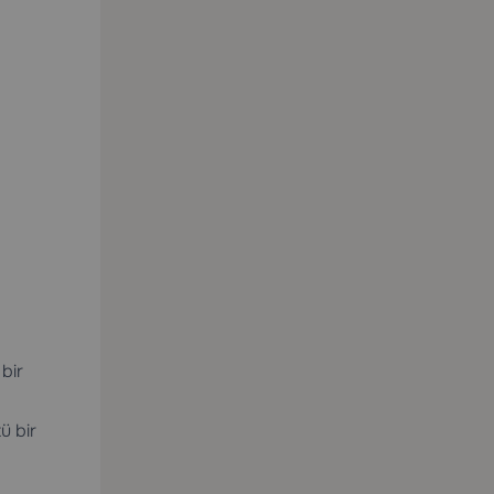
bir
ü bir