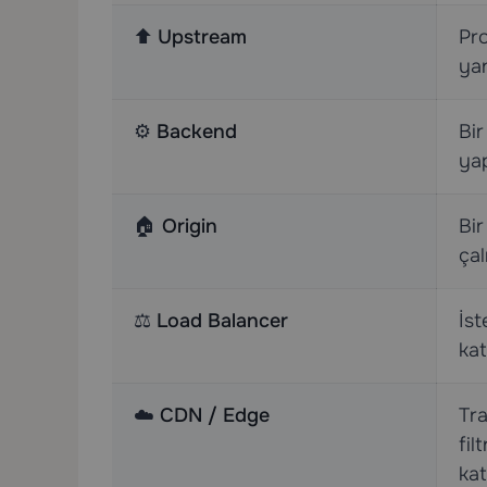
⬆️
Upstream
Pro
yan
⚙️
Backend
Bir
yap
🏠
Origin
Bi
çal
⚖️
Load Balancer
İst
ka
☁️
CDN / Edge
Tra
fil
kat