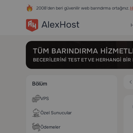
2008'den beri güvenilir web barındırma ortağınız.
H
H
TÜM BARINDIRMA HIZMETL
BECERILERINI TEST ET VE HERHANGI BI
Bölüm
VPS
Özel Sunucular
Ödemeler