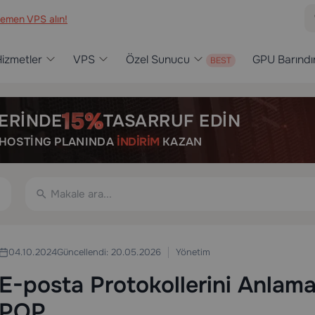
emen VPS alın!
izmetler
VPS
Özel Sunucu
GPU Barınd
ERINDE
TASARRUF EDIN
R HOSTING PLANINDA
İNDIRIM
KAZAN
Yönetim
04.10.2024
Güncellendi: 20.05.2026
E-posta Protokollerini Anlam
POP