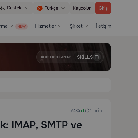
Destek
Kaydolun
Giriş
Türkçe
ırma
Hizmetler
Şirket
İletişim
SKILLS
KODU KULLANIN:
35
4 min
+1
ak: IMAP, SMTP ve