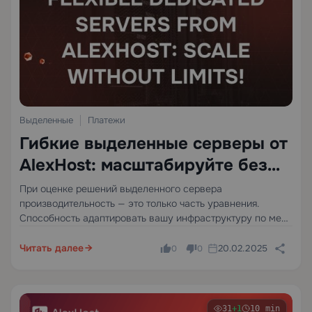
Выделенные
Платежи
Гибкие выделенные серверы от
AlexHost: масштабируйте без
ограничений
При оценке решений выделенного сервера
производительность — это только часть уравнения.
Способность адаптировать вашу инфраструктуру по мере
развития вашего бизнеса не менее — если не более —
критична. Неожиданные всплески трафика, растущие
Читать далее
20.02.2025
0
0
базы данных и расширяющиеся рабочие нагрузки
приложений требуют…
31
+1
10 min