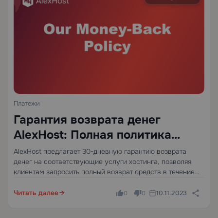
Платежи
Гарантия возврата денег
AlexHost: Полная политика
возврата средств
AlexHost предлагает 30-дневную гарантию возврата
денег на соответствующие услуги хостинга, позволяя
клиентам запросить полный возврат средств в течение
30 календарных дней с даты транзакции — без
необходимости развёрнутого обоснования. Это окно
Читать далее
10.11.2023
0
0
применяется к первичным покупкам соответствующих
продуктов и покрывает базовую…