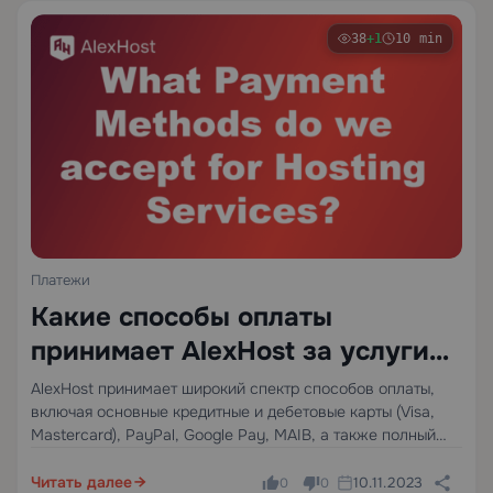
38
+1
10 min
Платежи
Какие способы оплаты
принимает AlexHost за услуги
хостинга?
AlexHost принимает широкий спектр способов оплаты,
включая основные кредитные и дебетовые карты (Visa,
Mastercard), PayPal, Google Pay, MAIB, а также полный
набор криптовалют — Bitcoin, Ethereum, Litecoin, Monero,
USDT, USDC, BNB, DASH и другие через шлюз xMoney.
Читать далее
10.11.2023
0
0