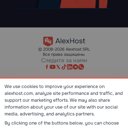
© 2008-2026 Alexhost SRL
Все права защищены.
Следите за нами
We use cookies to improve your experience on
alexhost.com, analyze site performance and traffic, and
SR EN ISO/IEC 27001:2023
STANDART
support our marketing efforts. We may also share
information about your use of our site with our social
media, advertising, and analytics partners.
ISO 9001:2015
STANDART
By clicking one of the buttons below, you can choose