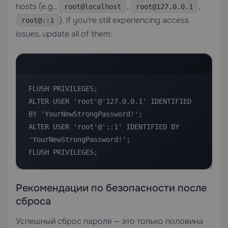
hosts (e.g.,
,
,
root@localhost
root@127.0.0.1
). If you're still experiencing access
root@::1
issues, update all of them:
FLUSH PRIVILEGES;

ALTER USER 'root'@'127.0.0.1' IDENTIFIED 
BY 'YourNewStrongPassword!';

ALTER USER 'root'@'::1' IDENTIFIED BY 
'YourNewStrongPassword!';

FLUSH PRIVILEGES;
Рекомендации по безопасности после
сброса
Успешный сброс пароля — это только половина