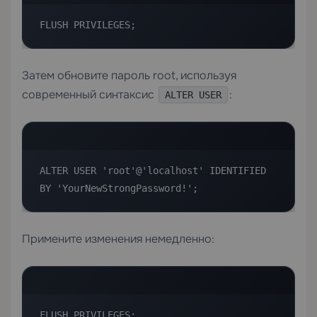
FLUSH PRIVILEGES;
Затем обновите пароль root, используя
современный синтаксис
:
ALTER USER
ALTER USER 'root'@'localhost' IDENTIFIED 
BY 'YourNewStrongPassword!';
Примените изменения немедленно:
FLUSH PRIVILEGES;