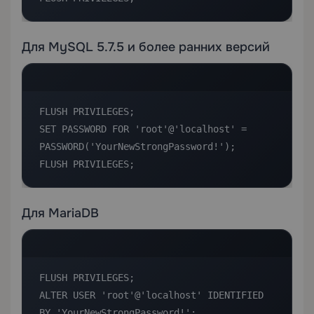
Для MySQL 5.7.5 и более ранних версий
FLUSH PRIVILEGES;

SET PASSWORD FOR 'root'@'localhost' = 
PASSWORD('YourNewStrongPassword!');

FLUSH PRIVILEGES;
Для MariaDB
FLUSH PRIVILEGES;

ALTER USER 'root'@'localhost' IDENTIFIED 
BY 'YourNewStrongPassword!';
