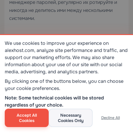
менеджере паролей, регулярно их ротируйте и
никогда не делитесь ими между несколькими
системами.
We use cookies to improve your experience on
0
0
alexhost.com, analyze site performance and traffic, and
support our marketing efforts. We may also share
information about your use of our site with our social
media, advertising, and analytics partners.
СЭКОНОМЬТЕ
НА ВСЕХ ХОСТИНГОВЫХ УСЛУГАХ
By clicking one of the buttons below, you can choose
SKILLS
ИСПОЛЬЗУЙТЕ КОД:
your cookie preferences.
Note: Some technical cookies will be stored
regardless of your choice.
Связанные часто
Accept All
Necessary
Decline All
Cookies
Cookies Only
задаваемые