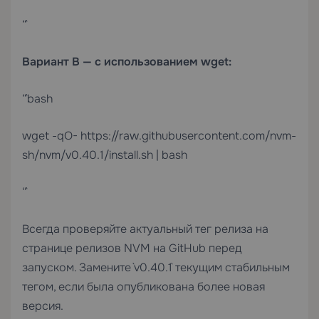
“`
Вариант B — с использованием wget:
“`bash
wget -qO- https://raw.githubusercontent.com/nvm-
sh/nvm/v0.40.1/install.sh | bash
“`
Всегда проверяйте актуальный тег релиза на
странице релизов NVM на GitHub перед
запуском. Замените `v0.40.1` текущим стабильным
тегом, если была опубликована более новая
версия.