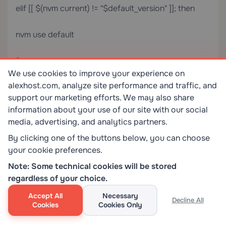
elif [[ $(nvm current) != "$default_version" ]]; then
nvm use default
fi
We use cookies to improve your experience on
alexhost.com, analyze site performance and traffic, and
elif [[ -r "$nvm_path/.nvmrc" && -r "$nvm_path" ]];
support our marketing efforts. We may also share
then
information about your use of our site with our social
media, advertising, and analytics partners.
declare nvm_version
By clicking one of the buttons below, you can choose
your cookie preferences.
nvm_version=$(<"$nvm_path/.nvmrc")
Note: Some technical cookies will be stored
regardless of your choice.
declare locally_resolved_nvm_version
Accept All
Necessary
Decline All
locally_resolved_nvm_version="$(nvm ls –no-colors
Cookies
Cookies Only
"$nvm_version" | command tail -1 | command tr -d '-