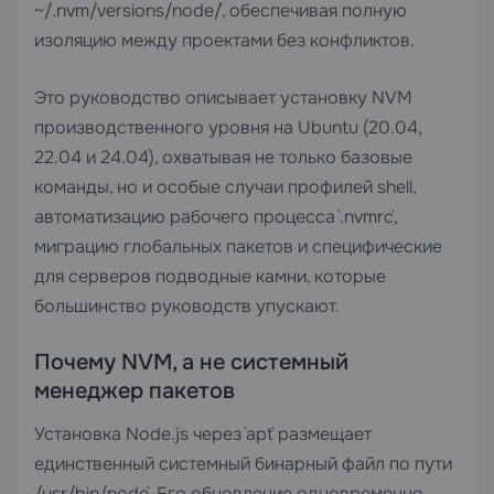
`~/.nvm/versions/node/`, обеспечивая полную
изоляцию между проектами без конфликтов.
Это руководство описывает установку NVM
производственного уровня на Ubuntu (20.04,
22.04 и 24.04), охватывая не только базовые
команды, но и особые случаи профилей shell,
автоматизацию рабочего процесса `.nvmrc`,
миграцию глобальных пакетов и специфические
для серверов подводные камни, которые
большинство руководств упускают.
Почему NVM, а не системный
менеджер пакетов
Установка Node.js через `apt` размещает
единственный системный бинарный файл по пути
`/usr/bin/node`. Его обновление одновременно