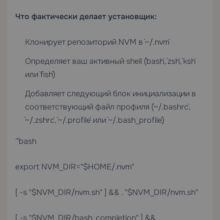
Что фактически делает установщик:
Клонирует репозиторий NVM в `~/.nvm`
Определяет ваш активный shell (`bash`, `zsh`, `ksh`
или `fish`)
Добавляет следующий блок инициализации в
соответствующий файл профиля (`~/.bashrc`,
`~/.zshrc`, `~/.profile` или `~/.bash_profile`)
“`bash
export NVM_DIR="$HOME/.nvm"
[ -s "$NVM_DIR/nvm.sh" ] && . "$NVM_DIR/nvm.sh"
[ -s "$NVM_DIR/bash_completion" ] && .