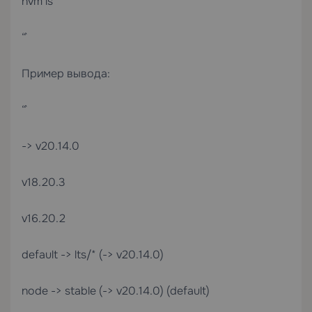
nvm ls
“`
Пример вывода:
“`
-> v20.14.0
v18.20.3
v16.20.2
default -> lts/* (-> v20.14.0)
node -> stable (-> v20.14.0) (default)