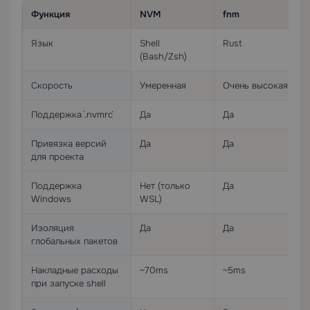
Функция
NVM
fnm
Язык
Shell
Rust
(Bash/Zsh)
Скорость
Умеренная
Очень высокая
Поддержка `.nvmrc`
Да
Да
Привязка версий
Да
Да
для проекта
Поддержка
Нет (только
Да
Windows
WSL)
Изоляция
Да
Да
глобальных пакетов
Накладные расходы
~70ms
~5ms
при запуске shell