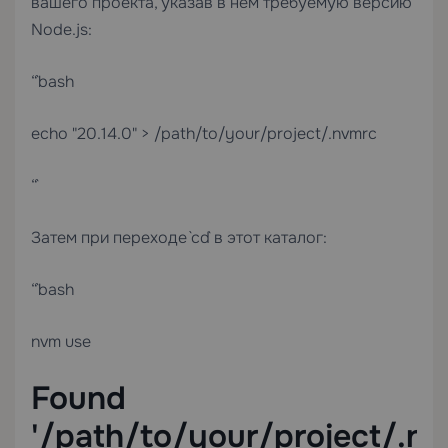
вашего проекта, указав в нём требуемую версию
Node.js:
“`bash
echo "20.14.0" > /path/to/your/project/.nvmrc
“`
Затем при переходе `cd` в этот каталог:
“`bash
nvm use
Found
'/path/to/your/project/.nv