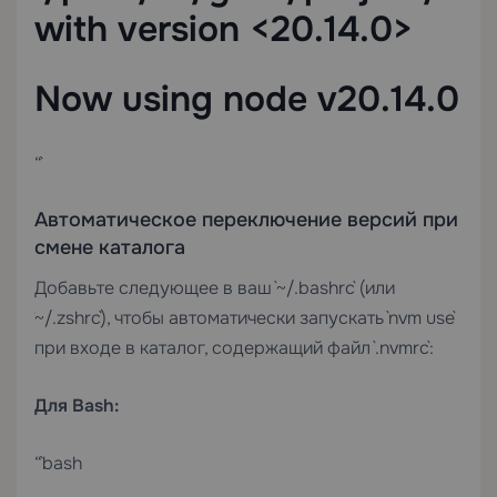
with version <20.14.0>
Now using node v20.14.0
“`
Автоматическое переключение версий при
смене каталога
Добавьте следующее в ваш `~/.bashrc` (или
`~/.zshrc`), чтобы автоматически запускать `nvm use`
при входе в каталог, содержащий файл `.nvmrc`:
Для Bash:
“`bash