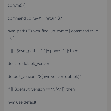
cdnvm() {
command cd "$@" || return $?
nvm_path="$(nvm_find_up .nvmrc | command tr -d
'n')"
if [[ ! $nvm_path = *[^[:space:]]* ]]; then
declare default_version
default_version="$(nvm version default)"
if [[ $default_version == "N/A" ]]; then
nvm use default