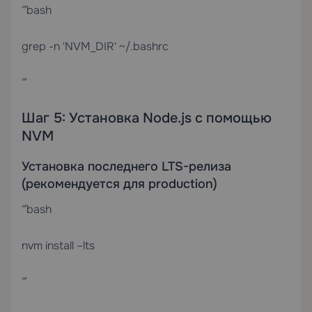
“`bash
grep -n 'NVM_DIR' ~/.bashrc
“`
Шаг 5: Установка Node.js с помощью
NVM
Установка последнего LTS-релиза
(рекомендуется для production)
“`bash
nvm install –lts
“`