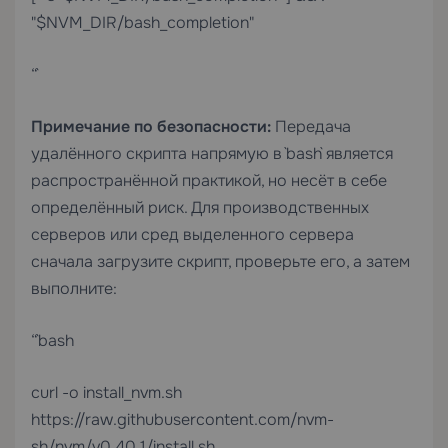
"$NVM_DIR/bash_completion"
“`
Примечание по безопасности:
Передача
удалённого скрипта напрямую в `bash` является
распространённой практикой, но несёт в себе
определённый риск. Для производственных
серверов или сред
выделенного сервера
сначала загрузите скрипт, проверьте его, а затем
выполните:
“`bash
curl -o install_nvm.sh
https://raw.githubusercontent.com/nvm-
sh/nvm/v0.40.1/install.sh