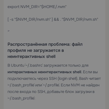
export NVM_DIR="$HOME/.nvm"
[ -s "$NVM_DIR/nvm.sh" ] && . "$NVM_DIR/nvm.sh"
“`
Распространённая проблема: файл
профиля не загружается в
неинтерактивных shell
В Ubuntu `~/.bashrc` загружается только для
интерактивных неинтерактивных shell
. Если вы
подключаетесь через SSH (login shell), Bash читает
`~/.bash_profile` или `~/.profile`. Если NVM не найден
после входа по SSH, добавьте блок загрузки в
`~/.bash_profile`: