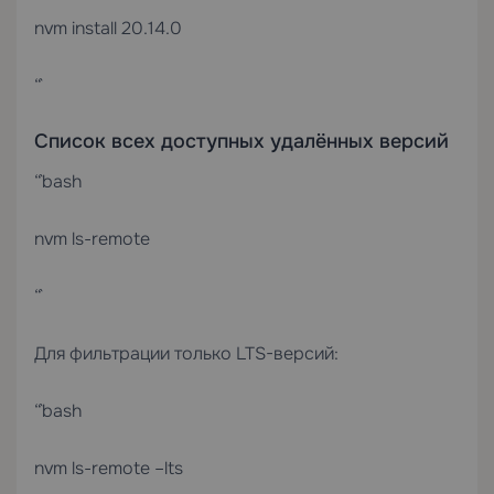
nvm install 20.14.0
“`
Список всех доступных удалённых версий
“`bash
nvm ls-remote
“`
Для фильтрации только LTS-версий:
“`bash
nvm ls-remote –lts