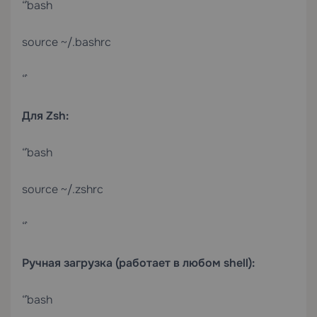
“`bash
source ~/.bashrc
“`
Для Zsh:
“`bash
source ~/.zshrc
“`
Ручная загрузка (работает в любом shell):
“`bash