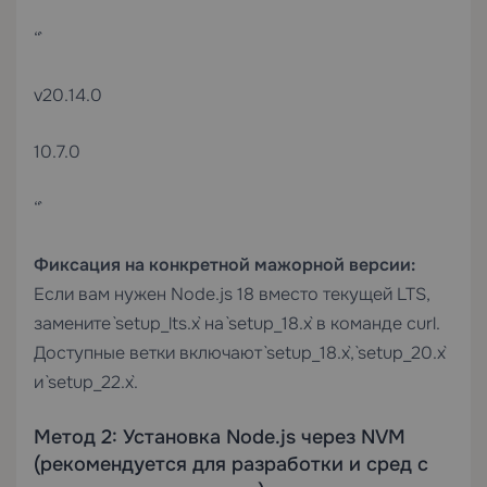
“`
v20.14.0
10.7.0
“`
Фиксация на конкретной мажорной версии:
Если вам нужен Node.js 18 вместо текущей LTS,
замените `setup_lts.x` на `setup_18.x` в команде curl.
Доступные ветки включают `setup_18.x`, `setup_20.x`
и `setup_22.x`.
Метод 2: Установка Node.js через NVM
(рекомендуется для разработки и сред с