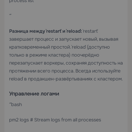
process list
“`
Разница между `restart` и `reload`:
`restart`
завершает процесс и запускает новый, вызывая
кратковременный простой. `reload` (доступно
только в режиме кластера) поочерёдно
перезапускает воркеры, сохраняя доступность на
протяжении всего процесса. Всегда используйте
`reload` в продакшен-развёртываниях с кластером.
Управление логами
“`bash
pm2 logs # Stream logs from all processes