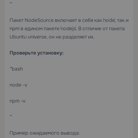
“`
Пакет NodeSource включает в себя как `node`, так и
`npm` в едином пакете `nodejs`. В отличие от пакета
Ubuntu universe, он не разделяет их.
Проверьте установку:
“`bash
node -v
npm -v
“`
Пример ожидаемого вывода: