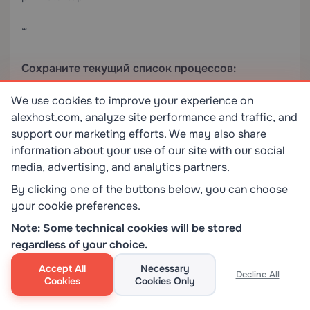
“`
Сохраните текущий список процессов:
We use cookies to improve your experience on
“`bash
alexhost.com, analyze site performance and traffic, and
support our marketing efforts. We may also share
pm2 save
information about your use of our site with our social
media, advertising, and analytics partners.
“`
By clicking one of the buttons below, you can choose
your cookie preferences.
Это записывает список процессов в
Note: Some technical cookies will be stored
`~/.pm2/dump.pm2`. При перезагрузке юнит
regardless of your choice.
systemd читает этот файл и восстанавливает все
сохранённые процессы. Если вы впоследствии
Accept All
Necessary
Decline All
Cookies
Cookies Only
добавляете или удаляете приложения, снова
запустите `pm2 save`, чтобы обновить снимок.