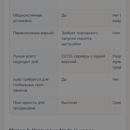
Общесистемная
Да
Нет (по 
установка
каждого 
Переключение версий
Требует повторного
`nvm use <
запуска скрипта
настройки
Лучше всего
CI/CD, серверы с одной
Разработ
подходит для
версией
мультипр
среды
sudo требуется для
Да
Нет
глобальных npm-
пакетов
Пригодность для
Высокая
Средняя
продакшена