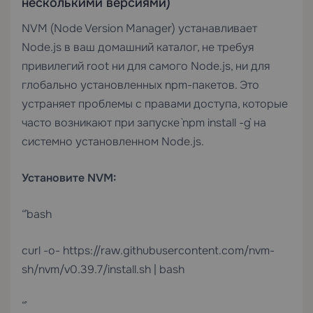
несколькими версиями)
NVM (Node Version Manager) устанавливает
Node.js в ваш домашний каталог, не требуя
привилегий root ни для самого Node.js, ни для
глобально установленных npm-пакетов. Это
устраняет проблемы с правами доступа, которые
часто возникают при запуске `npm install -g` на
системно установленном Node.js.
Установите NVM:
“`bash
curl -o- https://raw.githubusercontent.com/nvm-
sh/nvm/v0.39.7/install.sh | bash
“`