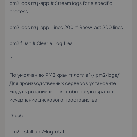
pm2 logs my-app # Stream logs for a specific
process
pm2 logs my-app –lines 200 # Show last 200 lines
pm2 flush # Clear all log files
“`
По умолчанию PM2 хранит логи в `~/.pm2/logs/`.
Для производственных серверов установите
модуль ротации логов, чтобы предотвратить
исчерпание дискового пространства:
“`bash
pm2 install pm2-logrotate