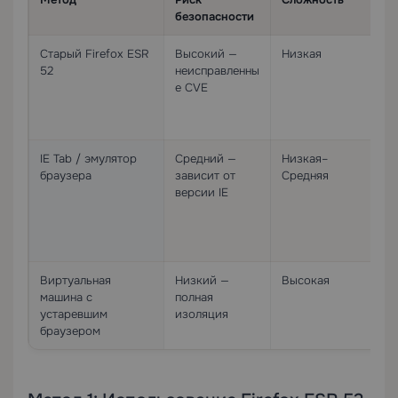
безопасности
Старый Firefox ESR
Высокий —
Низкая
Б
52
неисправленны
е CVE
IE Tab / эмулятор
Средний —
Низкая–
Б
браузера
зависит от
Средняя
П
версии IE
т
Виртуальная
Низкий —
Высокая
Б
машина с
полная
(
устаревшим
изоляция
браузером