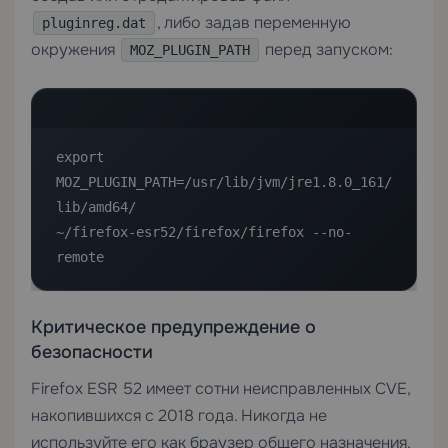
, либо задав переменную
pluginreg.dat
окружения
перед запуском:
MOZ_PLUGIN_PATH
export 
MOZ_PLUGIN_PATH=/usr/lib/jvm/jre1.8.0_161/
lib/amd64/

~/firefox-esr52/firefox/firefox --no-
remote
Критическое предупреждение о
безопасности
Firefox ESR 52 имеет сотни неисправленных CVE,
накопившихся с 2018 года. Никогда не
используйте его как браузер общего назначения.