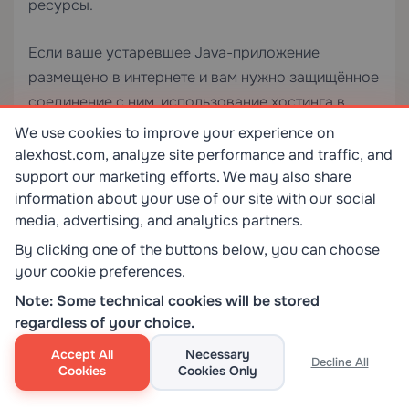
ресурсы.
Если ваше устаревшее Java-приложение
размещено в интернете и вам нужно защищённое
соединение с ним, использование хостинга в
паре с действующим
SSL-сертификатом
We use cookies to improve your experience on
обеспечивает зашифрованную передачу данных
alexhost.com, analyze site performance and traffic, and
даже для устаревших стеков приложений.
support our marketing efforts. We may also share
information about your use of our site with our social
media, advertising, and analytics partners.
Практическая матрица принятия
решений
By clicking one of the buttons below, you can choose
your cookie preferences.
Используйте этот контрольный список для
Note: Some technical cookies will be stored
выбора подходящего метода в вашей ситуации:
regardless of your choice.
Используйте Метод 1 (Firefox ESR 52), если:
Accept All
Necessary
Decline All
Cookies
Cookies Only
Вам нужен разовый или очень редкий доступ