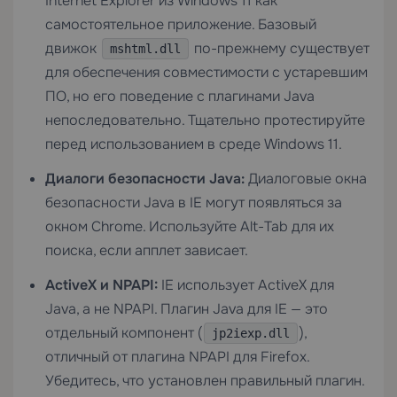
Internet Explorer из Windows 11 как
самостоятельное приложение. Базовый
движок
по-прежнему существует
mshtml.dll
для обеспечения совместимости с устаревшим
ПО, но его поведение с плагинами Java
непоследовательно. Тщательно протестируйте
перед использованием в среде Windows 11.
Диалоги безопасности Java:
Диалоговые окна
безопасности Java в IE могут появляться за
окном Chrome. Используйте Alt-Tab для их
поиска, если апплет зависает.
ActiveX и NPAPI:
IE использует ActiveX для
Java, а не NPAPI. Плагин Java для IE — это
отдельный компонент (
),
jp2iexp.dll
отличный от плагина NPAPI для Firefox.
Убедитесь, что установлен правильный плагин.