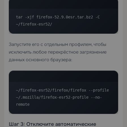
tar -xjf firefox-52.9.0esr.tar.bz2 -C 
~/firefox-esr52/
Запустите его с отдельным профилем, чтобы
исключить любое перекрёстное загрязнение
данных основного браузера:
~/firefox-esr52/firefox/firefox --profile 
~/.mozilla/firefox-esr52-profile --no-
remote
Шаг 3: Отключите автоматические