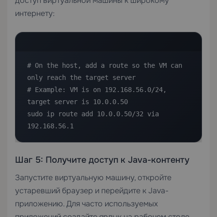
доступ виртуальной машины к широкому
интернету:
# On the host, add a route so the VM can 
only reach the target server

# Example: VM is on 192.168.56.0/24, 
target server is 10.0.0.50

sudo ip route add 10.0.0.50/32 via 
192.168.56.1
Шаг 5: Получите доступ к Java-контенту
Запустите виртуальную машину, откройте
устаревший браузер и перейдите к Java-
приложению. Для часто используемых
приложений создайте ярлык на рабочем столе