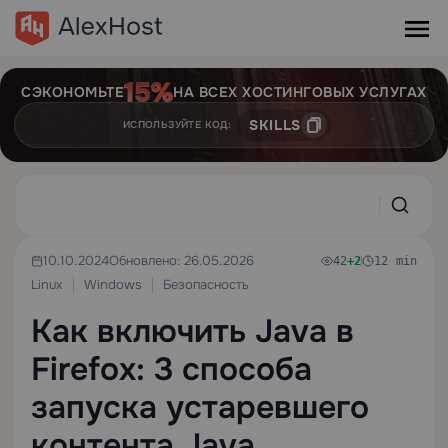
СЭКОНОМЬТЕ
НА ВСЕХ ХОСТИНГОВЫХ УСЛУГАХ
SKILLS
ИСПОЛЬЗУЙТЕ КОД:
10.10.2024
Обновлено: 26.05.2026
42
+2
12 min
Linux
Windows
Безопасность
Как включить Java в
Firefox: 3 способа
запуска устаревшего
контента Java