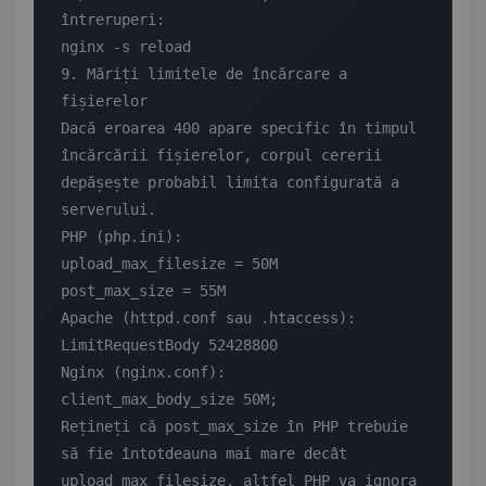
întreruperi:

nginx -s reload

9. Măriți limitele de încărcare a 
fișierelor

Dacă eroarea 400 apare specific în timpul 
încărcării fișierelor, corpul cererii 
depășește probabil limita configurată a 
serverului.

PHP (php.ini):

upload_max_filesize = 50M

post_max_size = 55M

Apache (httpd.conf sau .htaccess):

LimitRequestBody 52428800

Nginx (nginx.conf):

client_max_body_size 50M;

Rețineți că post_max_size în PHP trebuie 
să fie întotdeauna mai mare decât 
upload_max_filesize, altfel PHP va ignora 