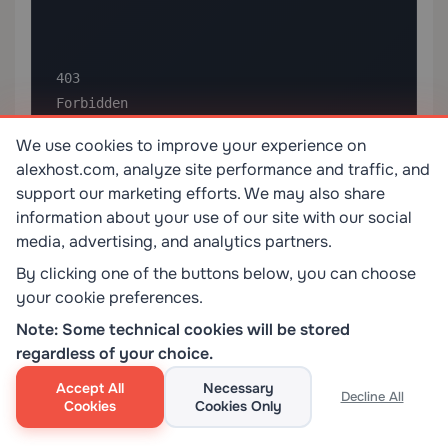
403

Forbidden

Politică server

We use cookies to improve your experience on
Cerere validă, dar accesul este refuzat de 
alexhost.com, analyze site performance and traffic, and
regulile serverului

support our marketing efforts. We may also share
information about your use of our site with our social
media, advertising, and analytics partners.
By clicking one of the buttons below, you can choose
your cookie preferences.
Note: Some technical cookies will be stored
regardless of your choice.
Accept All
Necessary
Decline All
404

Cookies
Cookies Only
Not Found
