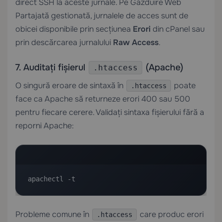
direct SSH la aceste jurnale. Pe
Găzduire Web
Partajată
gestionată, jurnalele de acces sunt de
obicei disponibile prin secțiunea
Erori
din cPanel sau
prin descărcarea jurnalului
Raw Access
.
7. Auditați fișierul
(Apache)
.htaccess
O singură eroare de sintaxă în
poate
.htaccess
face ca Apache să returneze erori 400 sau 500
pentru fiecare cerere. Validați sintaxa fișierului fără a
reporni Apache:
apachectl -t
Probleme comune în
care produc erori
.htaccess