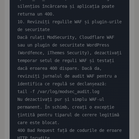
silențios încărcarea și aplicația poate 
returna un 400.

10. Revizuiți regulile WAF și plugin-urile 
de securitate

Dacă rulați ModSecurity, Cloudflare WAF 
sau un plugin de securitate WordPress 
(Wordfence, iThemes Security), dezactivați 
temporar setul de reguli WAF și testați 
dacă eroarea 400 dispare. Dacă da, 
revizuiți jurnalul de audit WAF pentru a 
identifica ce regulă se declanșează:

tail -f /var/log/modsec_audit.log

Nu dezactivați pur și simplu WAF-ul 
permanent. În schimb, creați o excepție 
țintită pentru tiparul de cerere legitimă 
care este blocat.

400 Bad Request față de codurile de eroare 
HTTP înrudite
