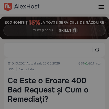
ECONOMISIȚI
LA TOATE SERVICIILE DE GĂZDUIRE
SKILLS
UTILIZAȚI CODUL:
10.10.2024
Actualizat: 26.05.2026
37
+1
17 min
DNS
Securitate
Ce Este o Eroare 400
Bad Request și Cum o
Remediați?