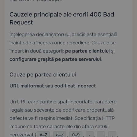
Cauzele principale ale erorii 400 Bad
Request
Înțelegerea declanșatorului precis este esențială
înainte de a încerca orice remediere. Cauzele se
împart în două categorii:
pe partea clientului
și
configurare greșită pe partea serverului
.
Cauze pe partea clientului
URL malformat sau codificat incorect
Un URL care conține spații necodate, caractere
ilegale sau secvențe de codificare procentuală
defecte va fi respins imediat. Specificația HTTP
impune ca toate caracterele din afara setului
nerezervat (
,
,
,
,
,
,
A–Z
a–z
0–9
-
_
.