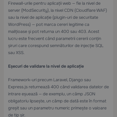
Firewall-urile pentru aplicații web — fie la nivel de
server (ModSecurity), la nivel CDN (Cloudflare WAF)
sau la nivel de aplicație (plugin-uri de securitate
WordPress) — pot marca cereri legitime ca
malițioase și pot returna un 400 sau 403. Acest
lucru este frecvent când parametrii cererii conțin
șiruri care corespund semnăturilor de injecție SQL
sau XSS.
Eșecuri de validare la nivel de aplicație
Framework-uri precum Laravel, Django sau
Express.js returnează 400 când validarea datelor de
intrare eșuează — de exemplu, un câmp JSON
obligatoriu lipsește, un câmp de dată este în format
greșit sau un parametru numeric primește o valoare
de tip șir.