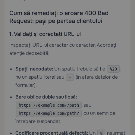
Cum să remediați o eroare 400 Bad
Request: pași pe partea clientului
1. Validați și corectați URL-ul
Inspectați URL-ul caracter cu caracter. Acordați
atenție deosebită:
Spații necodate:
Un spațiu trebuie să fie
,
%20
nu un spațiu literal sau
(în afara datelor de
+
formular).
Bare oblice duble sau lipsă:
sau
https://example.com//path
cu un semn de
https://example.com/path?
întrebare suspendat.
Codificare procentuală defectă:
Un
neurmat
%