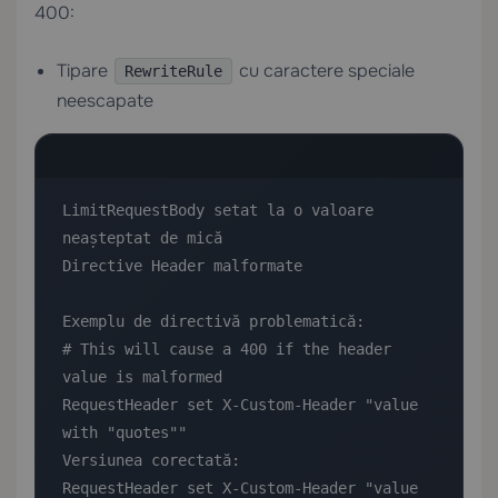
400:
Tipare
cu caractere speciale
RewriteRule
neescapate
LimitRequestBody setat la o valoare 
neașteptat de mică

Directive Header malformate

Exemplu de directivă problematică:

# This will cause a 400 if the header 
value is malformed

RequestHeader set X-Custom-Header "value 
with "quotes""

Versiunea corectată:

RequestHeader set X-Custom-Header "value 