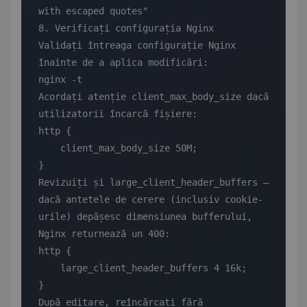
with escaped quotes"

8. Verificați configurația Nginx

Validați întreaga configurație Nginx 
înainte de a aplica modificări:

nginx -t

Acordați atenție client_max_body_size dacă 
utilizatorii încarcă fișiere:

http {

    client_max_body_size 50M;

}

Revizuiți și large_client_header_buffers — 
dacă antetele de cerere (inclusiv cookie-
urile) depășesc dimensiunea bufferului, 
Nginx returnează un 400:

http {

    large_client_header_buffers 4 16k;

}

După editare, reîncărcați fără 