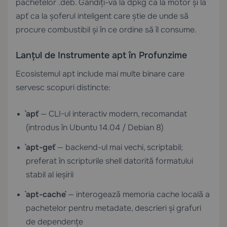
pachetelor `.deb`. Gândiți-vă la `dpkg` ca la motor și la
`apt` ca la șoferul inteligent care știe de unde să
procure combustibil și în ce ordine să îl consume.
Lanțul de Instrumente apt în Profunzime
Ecosistemul apt include mai multe binare care
servesc scopuri distincte:
`apt`
— CLI-ul interactiv modern, recomandat
(introdus în Ubuntu 14.04 / Debian 8)
`apt-get`
— backend-ul mai vechi, scriptabil;
preferat în scripturile shell datorită formatului
stabil al ieșirii
`apt-cache`
— interogează memoria cache locală a
pachetelor pentru metadate, descrieri și grafuri
de dependențe