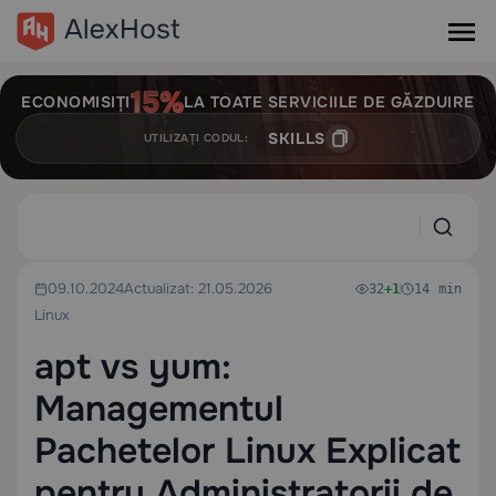
ECONOMISIȚI
LA TOATE SERVICIILE DE GĂZDUIRE
SKILLS
UTILIZAȚI CODUL:
09.10.2024
Actualizat: 21.05.2026
32
+1
14 min
Linux
apt vs yum:
Managementul
Pachetelor Linux Explicat
pentru Administratorii de