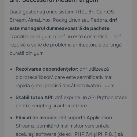
Dacă gestionați orice sistem RHEL 8+, CentOS
Stream, AlmaLinux, Rocky Linux sau Fedora,
dnf
este managerul dumneavoastră de pachete
.
Tranziția de la yum la dnf nu este cosmetică — dnf
rezolvă o serie de probleme arhitecturale de lungă
durată din yum:
Rezolvarea dependențelor:
dnf utilizează
biblioteca `libsolv`, care este semnificativ mai
rapidă și mai precisă decât rezolvatorul yum
Stabilitatea API:
dnf expune un API Python stabil
pentru scripting și automatizare
Fluxuri de module:
dnf suportă Application
Streams, permițând mai multor versiuni ale
aceluiași software (de ex., PHP 7.4 și PHP 8.1) să