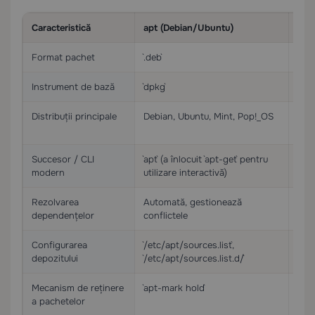
Caracteristică
apt (Debian/Ubuntu)
yum
Format pachet
`.deb`
`.rpm
Instrument de bază
`dpkg`
`rpm`
Distribuții principale
Debian, Ubuntu, Mint, Pop!_OS
RHE
Roc
Succesor / CLI
`apt` (a înlocuit `apt-get` pentru
`dnf
modern
utilizare interactivă)
Rezolvarea
Automată, gestionează
Aut
dependențelor
conflictele
yu
Configurarea
`/etc/apt/sources.list`,
`/et
depozitului
`/etc/apt/sources.list.d/`
Mecanism de reținere
`apt-mark hold`
`yum
a pachetelor