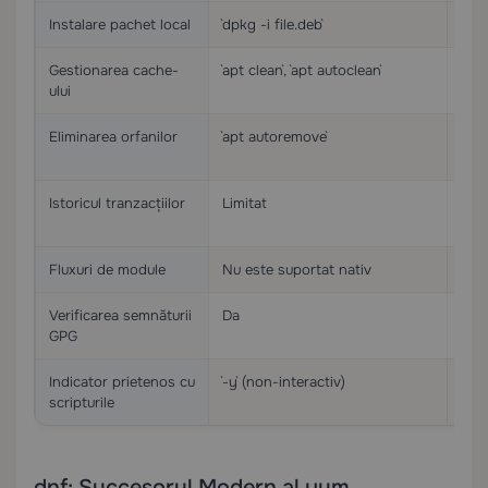
Instalare pachet local
`dpkg -i file.deb`
`rpm
Gestionarea cache-
`apt clean`, `apt autoclean`
`yum
ului
Eliminarea orfanilor
`apt autoremove`
`yu
bine
Istoricul tranzacțiilor
Limitat
Isto
reve
Fluxuri de module
Nu este suportat nativ
Supo
Verificarea semnăturii
Da
Da
GPG
Indicator prietenos cu
`-y` (non-interactiv)
`-y`
scripturile
dnf: Succesorul Modern al yum