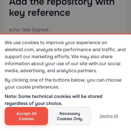
Add the repository with
key reference
echo "deb [signed-
by=/usr/share/keyrings/example-archive-
We use cookies to improve your experience on
keyring.gpg] https://repo.example.com/apt stable
alexhost.com, analyze site performance and traffic, and
main" | sudo tee /etc/apt/sources.list.d/example.list
support our marketing efforts. We may also share
information about your use of our site with our social
sudo apt update
media, advertising, and analytics partners.
By clicking one of the buttons below, you can choose
“`
your cookie preferences.
Note: Some technical cookies will be stored
Pe RHEL/CentOS
, adăugați un depozit:
regardless of your choice.
Accept All
Necessary
“`bash
Decline All
Cookies
Cookies Only
sudo yum-config-manager –add-repo