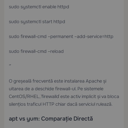
sudo systemctl enable httpd
sudo systemctl start httpd
sudo firewall-cmd –permanent –add-service=http
sudo firewall-cmd –reload
“`
O greșeală frecventă este instalarea Apache și
uitarea de a deschide firewall-ul. Pe sistemele
CentOS/RHEL, `firewalld` este activ implicit și va bloca
silențios traficul HTTP chiar dacă serviciul rulează.
apt vs yum: Comparație Directă