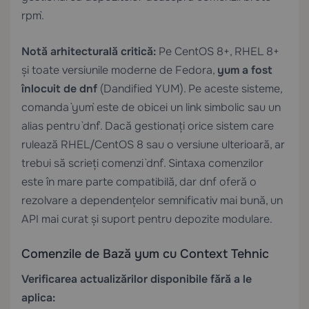
`rpm`.
Notă arhitecturală critică:
Pe CentOS 8+, RHEL 8+
și toate versiunile moderne de Fedora,
yum a fost
înlocuit de dnf
(Dandified YUM). Pe aceste sisteme,
comanda `yum` este de obicei un link simbolic sau un
alias pentru `dnf`. Dacă gestionați orice sistem care
rulează RHEL/CentOS 8 sau o versiune ulterioară, ar
trebui să scrieți comenzi `dnf`. Sintaxa comenzilor
este în mare parte compatibilă, dar dnf oferă o
rezolvare a dependențelor semnificativ mai bună, un
API mai curat și suport pentru depozite modulare.
Comenzile de Bază yum cu Context Tehnic
Verificarea actualizărilor disponibile fără a le
aplica: