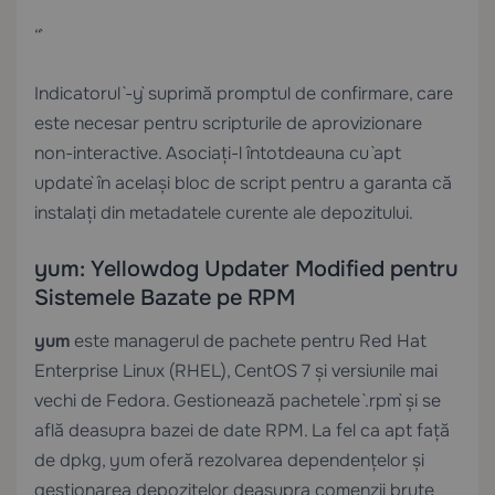
“`
Indicatorul `-y` suprimă promptul de confirmare, care
este necesar pentru scripturile de aprovizionare
non-interactive. Asociați-l întotdeauna cu `apt
update` în același bloc de script pentru a garanta că
instalați din metadatele curente ale depozitului.
yum: Yellowdog Updater Modified pentru
Sistemele Bazate pe RPM
yum
este managerul de pachete pentru Red Hat
Enterprise Linux (RHEL), CentOS 7 și versiunile mai
vechi de Fedora. Gestionează pachetele `.rpm` și se
află deasupra bazei de date RPM. La fel ca apt față
de dpkg, yum oferă rezolvarea dependențelor și
gestionarea depozitelor deasupra comenzii brute