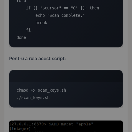
to 0

    if [[ "$cursor" == "0" ]]; then

        echo "Scan complete."

        break

    fi

done
Pentru a rula acest script:
chmod +x scan_keys.sh

./scan_keys.sh