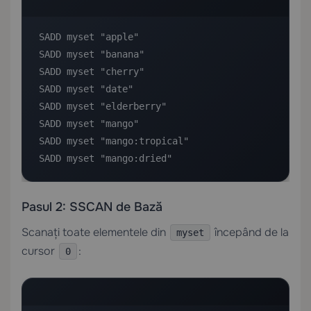
SADD myset "apple"

SADD myset "banana"

SADD myset "cherry"

SADD myset "date"

SADD myset "elderberry"

SADD myset "mango"

SADD myset "mango:tropical"

SADD myset "mango:dried"
Pasul 2: SSCAN de Bază
Scanați toate elementele din
începând de la
myset
cursor
:
0