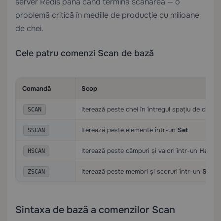
server Redis până când termină scanarea — o
problemă critică în mediile de producție cu milioane
de chei.
Cele patru comenzi Scan de bază
Comandă
Scop
Iterează peste chei în întregul spațiu de chei
SCAN
Iterează peste elemente într-un
Set
SSCAN
Iterează peste câmpuri și valori într-un
Hash
HSCAN
Iterează peste membri și scoruri într-un
Sorte
ZSCAN
Sintaxa de bază a comenzilor Scan