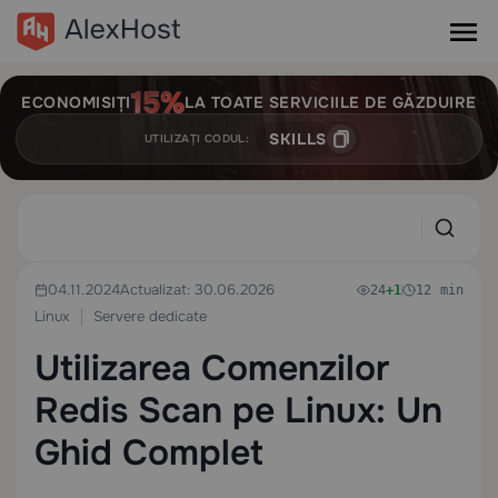
ECONOMISIȚI
LA TOATE SERVICIILE DE GĂZDUIRE
SKILLS
UTILIZAȚI CODUL:
04.11.2024
Actualizat: 30.06.2026
24
+1
12 min
Linux
Servere dedicate
Utilizarea Comenzilor
Redis Scan pe Linux: Un
Ghid Complet