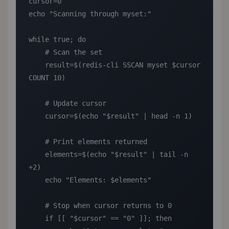
cursor=0

echo "Scanning through myset:"

while true; do

    # Scan the set

    result=$(redis-cli SSCAN myset $cursor 
COUNT 10)

    # Update cursor

    cursor=$(echo "$result" | head -n 1)

    # Print elements returned

    elements=$(echo "$result" | tail -n 
+2)

    echo "Elements: $elements"

    # Stop when cursor returns to 0

    if [[ "$cursor" == "0" ]]; then
