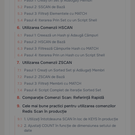
Pasul 1: Creați un Set și Adăugați Membri
Pasul 2: SSCAN de Bază
Pasul 3: Filtrați Elementele cu MATCH
Pasul 4: Iterarea Prin Set cu un Script Shell
Utilizarea Comenzii HSCAN
Pasul 1: Creează un Hash și Adaugă Câmpuri
Pasul 2: HSCAN de Bază
Pasul 3: Filtrează Câmpurile Hash cu MATCH
Pasul 4: Iterarea Prin un Hash cu un Script Shell
Utilizarea Comenzii ZSCAN
Pasul 1: Creați un Sorted Set și Adăugați Membri
Pasul 2: ZSCAN de Bază
Pasul 3: Filtrați Membrii cu MATCH
Pasul 4: Script Complet de Iterație Sorted Set
Comparație Comenzi Scan: Referință Rapidă
Cele mai bune practici pentru utilizarea comenzilor
Redis Scan în producție
1. Utilizați întotdeauna SCAN în loc de KEYS în producție
2. Ajustați COUNT în funcție de dimensiunea setului de
date