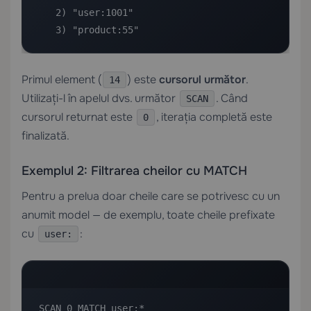
   2) "user:1001"

   3) "product:55"
Primul element (
) este
cursorul următor
.
14
Utilizați-l în apelul dvs. următor
. Când
SCAN
cursorul returnat este
, iterația completă este
0
finalizată.
Exemplul 2: Filtrarea cheilor cu MATCH
Pentru a prelua doar cheile care se potrivesc cu un
anumit model — de exemplu, toate cheile prefixate
cu
:
user:
SCAN 0 MATCH user:*