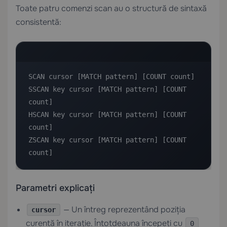
Toate patru comenzi scan au o structură de sintaxă
consistentă:
SCAN cursor [MATCH pattern] [COUNT count]

SSCAN key cursor [MATCH pattern] [COUNT 
count]

HSCAN key cursor [MATCH pattern] [COUNT 
count]

ZSCAN key cursor [MATCH pattern] [COUNT 
count]
Parametri explicați
— Un întreg reprezentând poziția
cursor
curentă în iterație. Întotdeauna începeți cu
0