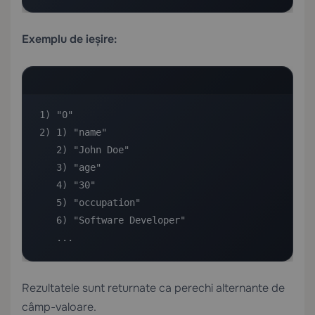
Exemplu de ieșire:
1) "0"

2) 1) "name"

   2) "John Doe"

   3) "age"

   4) "30"

   5) "occupation"

   6) "Software Developer"

   ...
Rezultatele sunt returnate ca perechi alternante de
câmp-valoare.