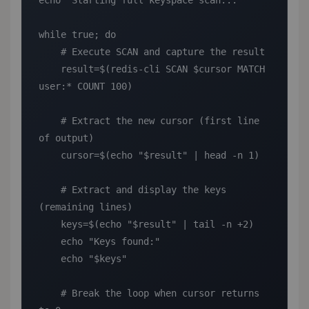
echo "Starting full keyspace scan..."

while true; do

    # Execute SCAN and capture the result

    result=$(redis-cli SCAN $cursor MATCH 
user:* COUNT 100)

    # Extract the new cursor (first line 
of output)

    cursor=$(echo "$result" | head -n 1)

    # Extract and display the keys 
(remaining lines)

    keys=$(echo "$result" | tail -n +2)

    echo "Keys found:"

    echo "$keys"

    # Break the loop when cursor returns 