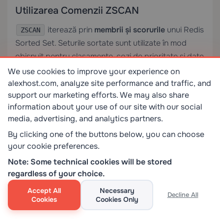
Utilizarea Comenzii ZSCAN
iterează prin
membrii și scorurile
unui Redis
ZSCAN
Sorted Set. Seturile sortate sunt utilizate în mod
obișnuit pentru clasamente, cozi de prioritate și date
de serii temporale — toate scenariile în care
We use cookies to improve your experience on
scanarea eficientă a colecțiilor mari este critică.
alexhost.com, analyze site performance and traffic, and
support our marketing efforts. We may also share
information about your use of our site with our social
Pasul 1: Creați un Sorted Set și Adăugați
media, advertising, and analytics partners.
Membri
By clicking one of the buttons below, you can choose
your cookie preferences.
Note: Some technical cookies will be stored
ZADD mysortedset 1 "apple"

regardless of your choice.
ZADD mysortedset 2 "banana"

ZADD mysortedset 3 "cherry"

Accept All
Necessary
Decline All
Cookies
Cookies Only
ZADD mysortedset 4 "date"

ZADD mysortedset 5 "elderberry"