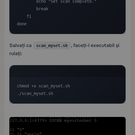
        echo "Set scan complete."

        break

    fi

done
Salvați ca
, faceți-l executabil și
scan_myset.sh
rulați:
chmod +x scan_myset.sh

./scan_myset.sh