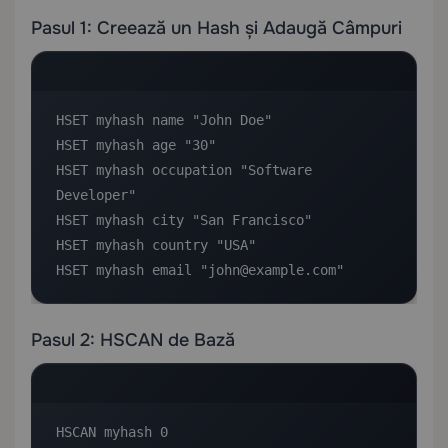
Pasul 1: Creează un Hash și Adaugă Câmpuri
HSET myhash name "John Doe"

HSET myhash age "30"

HSET myhash occupation "Software 
Developer"

HSET myhash city "San Francisco"

HSET myhash country "USA"

HSET myhash email "john@example.com"
Pasul 2: HSCAN de Bază
HSCAN myhash 0