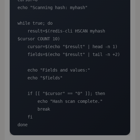
echo "Scanning hash: myhash"

while true; do

    result=$(redis-cli HSCAN myhash 
$cursor COUNT 10)

    cursor=$(echo "$result" | head -n 1)

    fields=$(echo "$result" | tail -n +2)

    echo "Fields and values:"

    echo "$fields"

    if [[ "$cursor" == "0" ]]; then

        echo "Hash scan complete."

        break

    fi

done