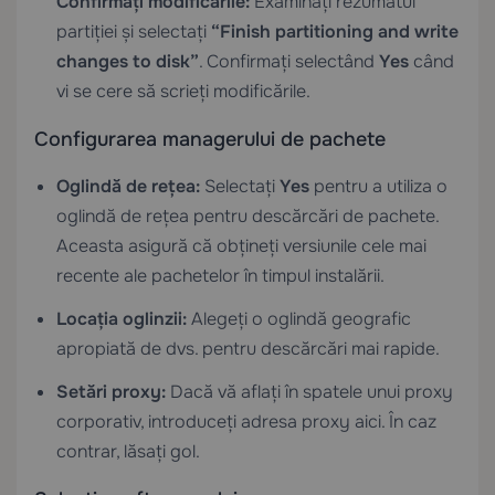
Confirmați modificările:
Examinați rezumatul
partiției și selectați
“Finish partitioning and write
changes to disk”
. Confirmați selectând
Yes
când
vi se cere să scrieți modificările.
Configurarea managerului de pachete
Oglindă de rețea:
Selectați
Yes
pentru a utiliza o
oglindă de rețea pentru descărcări de pachete.
Aceasta asigură că obțineți versiunile cele mai
recente ale pachetelor în timpul instalării.
Locația oglinzii:
Alegeți o oglindă geografic
apropiată de dvs. pentru descărcări mai rapide.
Setări proxy:
Dacă vă aflați în spatele unui proxy
corporativ, introduceți adresa proxy aici. În caz
contrar, lăsați gol.