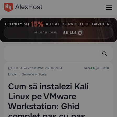
ECONOMISIȚI
LA TOATE SERVICIILE DE GĂZDUIRE
SKILLS
UTILIZAȚI CODUL:
01.11.2024
Actualizat: 26.06.2026
24
+1
13 min
Linux
Servere virtuale
Cum să instalezi Kali
Linux pe VMware
Workstation: Ghid
complet pas cu pas