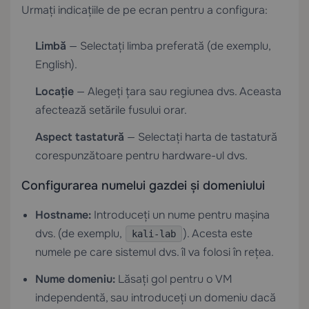
Urmați indicațiile de pe ecran pentru a configura:
Limbă
— Selectați limba preferată (de exemplu,
English).
Locație
— Alegeți țara sau regiunea dvs. Aceasta
afectează setările fusului orar.
Aspect tastatură
— Selectați harta de tastatură
corespunzătoare pentru hardware-ul dvs.
Configurarea numelui gazdei și domeniului
Hostname:
Introduceți un nume pentru mașina
dvs. (de exemplu,
). Acesta este
kali-lab
numele pe care sistemul dvs. îl va folosi în rețea.
Nume domeniu:
Lăsați gol pentru o VM
independentă, sau introduceți un domeniu dacă