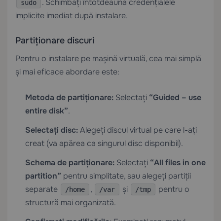
. Schimbați întotdeauna credențialele
sudo
implicite imediat după instalare.
Partiționare discuri
Pentru o instalare pe mașină virtuală, cea mai simplă
și mai eficace abordare este:
Metoda de partiționare:
Selectați
“Guided – use
entire disk”
.
Selectați disc:
Alegeți discul virtual pe care l-ați
creat (va apărea ca singurul disc disponibil).
Schema de partiționare:
Selectați
“All files in one
partition”
pentru simplitate, sau alegeți partiții
separate
,
și
pentru o
/home
/var
/tmp
structură mai organizată.