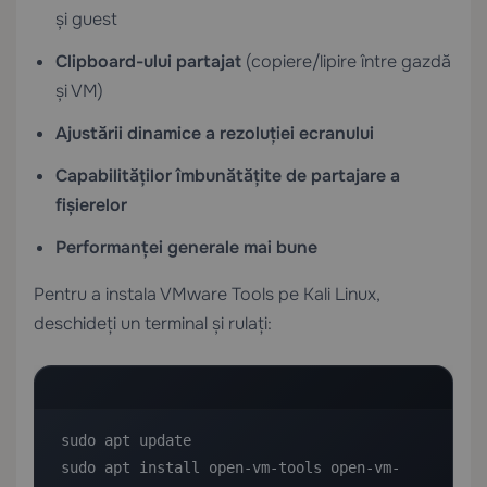
și guest
Clipboard-ului partajat
(copiere/lipire între gazdă
și VM)
Ajustării dinamice a rezoluției ecranului
Capabilităților îmbunătățite de partajare a
fișierelor
Performanței generale mai bune
Pentru a instala VMware Tools pe Kali Linux,
deschideți un terminal și rulați:
sudo apt update

sudo apt install open-vm-tools open-vm-