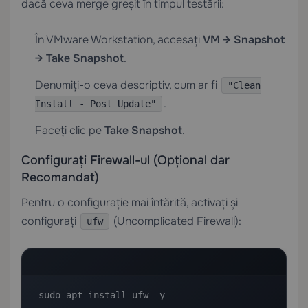
dacă ceva merge greșit în timpul testării:
În VMware Workstation, accesați
VM → Snapshot
→ Take Snapshot
.
Denumiți-o ceva descriptiv, cum ar fi
"Clean
.
Install - Post Update"
Faceți clic pe
Take Snapshot
.
Configurați Firewall-ul (Opțional dar
Recomandat)
Pentru o configurație mai întărită, activați și
configurați
(Uncomplicated Firewall):
ufw
sudo apt install ufw -y
