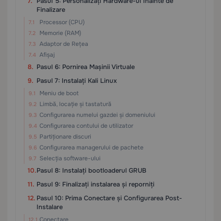
Pasul 5: Personalizați Hardware-ul Înainte de
Finalizare
Processor (CPU)
Memorie (RAM)
Adaptor de Rețea
Afișaj
Pasul 6: Pornirea Mașinii Virtuale
Pasul 7: Instalați Kali Linux
Meniu de boot
Limbă, locație și tastatură
Configurarea numelui gazdei și domeniului
Configurarea contului de utilizator
Partiționare discuri
Configurarea managerului de pachete
Selecția software-ului
Pasul 8: Instalați bootloaderul GRUB
Pasul 9: Finalizați instalarea și reporniți
Pasul 10: Prima Conectare și Configurarea Post-
Instalare
Conectare