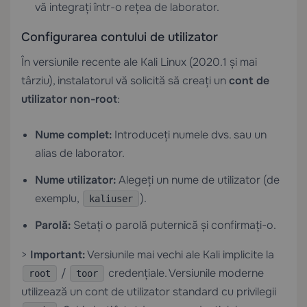
vă integrați într-o rețea de laborator.
Configurarea contului de utilizator
În versiunile recente ale Kali Linux (2020.1 și mai
târziu), instalatorul vă solicită să creați un
cont de
utilizator non-root
:
Nume complet:
Introduceți numele dvs. sau un
alias de laborator.
Nume utilizator:
Alegeți un nume de utilizator (de
exemplu,
).
kaliuser
Parolă:
Setați o parolă puternică și confirmați-o.
>
Important:
Versiunile mai vechi ale Kali implicite la
/
credențiale. Versiunile moderne
root
toor
utilizează un cont de utilizator standard cu privilegii