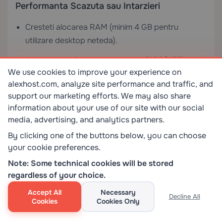
Performanta Scazuta sau Intarzieri
Cresteti alocarea RAM (minim 4 GB pentru
utilizare desktop neteda).
Activati virtualizarea hardware in BIOS/UEFI.
We use cookies to improve your experience on
Instalati
pentru o mai buna
open-vm-tools
alexhost.com, analyze site performance and traffic, and
integrare VMware.
support our marketing efforts. We may also share
information about your use of our site with our social
Reduceti efectele vizuale in setarile mediului
media, advertising, and analytics partners.
desktop.
By clicking one of the buttons below, you can choose
Fara Acces la Internet
your cookie preferences.
Note: Some technical cookies will be stored
Verificati ca adaptorul de retea este setat la
NAT
regardless of your choice.
in setarile VMware.
Accept All
Necessary
Decline All
Executati
sau
Cookies
sudo dhclient eth0
Cookies Only
sudo
pentru a solicita o licenta DHCP.
dhclient ens33