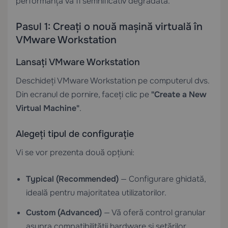
performanța va fi semnificativ degradată.
Pasul 1: Creați o nouă mașină virtuală în
VMware Workstation
Lansați VMware Workstation
Deschideți VMware Workstation pe computerul dvs.
Din ecranul de pornire, faceți clic pe
"Create a New
Virtual Machine"
.
Alegeți tipul de configurație
Vi se vor prezenta două opțiuni:
Typical (Recommended)
— Configurare ghidată,
ideală pentru majoritatea utilizatorilor.
Custom (Advanced)
— Vă oferă control granular
asupra compatibilității hardware și setărilor.