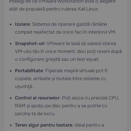
înțelegi de ce VMware Workstation este o alegere
atât de populară pentru rularea Kali Linux:
Izolare
: Sistemul de operare gazdă rămâne
complet neafectat de orice faci în interiorul VM.
Snapshot-uri
: VMware te lasă să salvezi starea
VM-ului tău în orice moment, deci poți reveni după
o configurare greșită sau un test eșuat.
Portabilitate
: Fișierele mașinii virtuale pot fi
copiate, arhivate și mutate între sisteme cu
ușurință.
Control al resurselor
: Poți aloca cu precizie CPU,
RAM și spațiu pe disc pentru a se potrivi cu
sarcina ta de lucru.
Teren sigur pentru testare
: Ideal pentru a