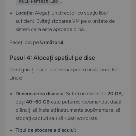
.
Kali-Pentest-Lab
Locație:
Alegeți un director cu spațiu liber
suficient. Evitați stocarea VM pe o unitate de
sistem care este aproape plină.
Faceți clic pe
Următorul
.
Pasul 4: Alocați spațiul pe disc
Configurați discul dur virtual pentru instalarea Kali
Linux:
Dimensiunea discului:
Setați un minim de
20 GB
,
deși
40–60 GB
este puternic recomandat dacă
plănuiți să instalați instrumente suplimentare, să
stocați capturi sau să rulați wordlists.
Tipul de stocare a discului: