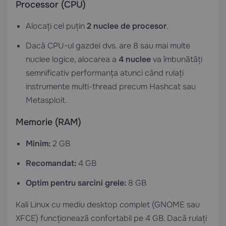
Processor (CPU)
Alocați cel puțin
2 nuclee de procesor
.
Dacă CPU-ul gazdei dvs. are 8 sau mai multe
nuclee logice, alocarea a
4 nuclee
va îmbunătăți
semnificativ performanța atunci când rulați
instrumente multi-thread precum Hashcat sau
Metasploit.
Memorie (RAM)
Minim:
2 GB
Recomandat:
4 GB
Optim pentru sarcini grele:
8 GB
Kali Linux cu mediu desktop complet (GNOME sau
XFCE) funcționează confortabil pe 4 GB. Dacă rulați