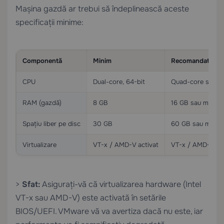
Mașina gazdă ar trebui să îndeplinească aceste
specificații minime:
Componentă
Minim
Recomandat
CPU
Dual-core, 64-bit
Quad-core sau m
RAM (gazdă)
8 GB
16 GB sau mai mu
Spațiu liber pe disc
30 GB
60 GB sau mai mu
Virtualizare
VT-x / AMD-V activat
VT-x / AMD-V act
>
Sfat:
Asigurați-vă că virtualizarea hardware (Intel
VT-x sau AMD-V) este activată în setările
BIOS/UEFI. VMware vă va avertiza dacă nu este, iar