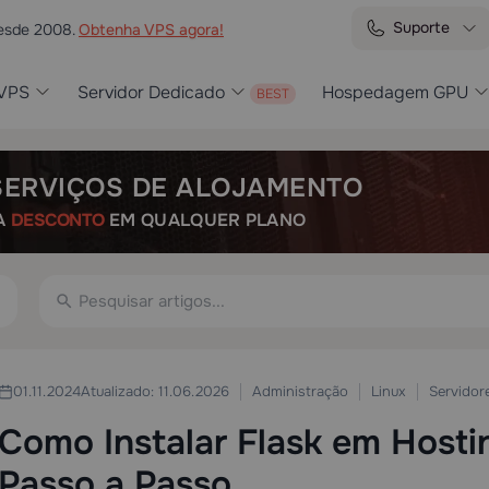
Suporte
desde 2008.
Obtenha VPS agora!
VPS
Servidor Dedicado
Hospedagem GPU
SERVIÇOS DE ALOJAMENTO
A
DESCONTO
EM QUALQUER PLANO
Administração
Linux
Servidore
01.11.2024
Atualizado: 11.06.2026
Como Instalar Flask em Host
Passo a Passo