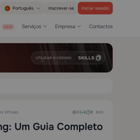
Inscrever-se
Iniciar sessão
Português
Serviços
Empresa
Contactos
SKILLS
UTILIZAR O CÓDIGO:
s Virtuais
31
8 min
+1
ing: Um Guia Completo