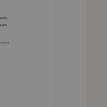
mento
corn
ndado)