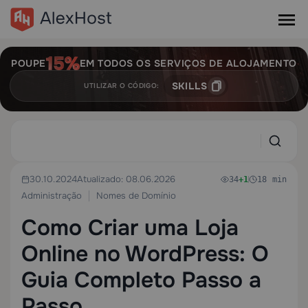
POUPE
EM TODOS OS SERVIÇOS DE ALOJAMENTO
SKILLS
UTILIZAR O CÓDIGO:
30.10.2024
Atualizado: 08.06.2026
34
+1
18 min
Administração
Nomes de Domínio
Como Criar uma Loja
Online no WordPress: O
Guia Completo Passo a
Passo