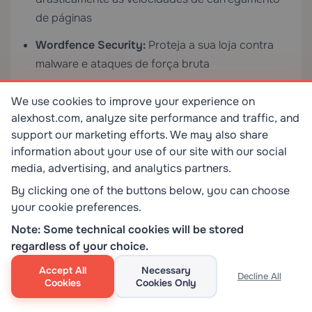
de páginas
Wordfence Security:
Proteja a sua loja contra
malware e ataques de força bruta
UpdraftPlus:
Automatize backups para proteger
We use cookies to improve your experience on
os dados da sua loja
alexhost.com, analyze site performance and traffic, and
support our marketing efforts. We may also share
Experiência do Cliente
information about your use of our site with our social
media, advertising, and analytics partners.
WooCommerce Wishlist:
Permita que os clientes
guardem produtos para mais tarde
By clicking one of the buttons below, you can choose
your cookie preferences.
YITH WooCommerce Quick View:
Ative pré-
Note: Some technical cookies will be stored
visualizações de produtos sem sair da página do
regardless of your choice.
catálogo
Accept All
Necessary
Decline All
LiveChat / Tidio:
Adicione suporte ao cliente em
Cookies
Cookies Only
tempo real para aumentar as conversões