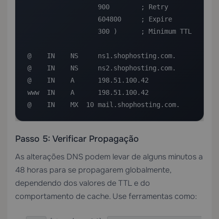
                  900        ; Retry

                  604800     ; Expire

                  300 )      ; Minimum TTL

@    IN    NS     ns1.shophosting.com.

@    IN    NS     ns2.shophosting.com.

@    IN    A      198.51.100.42

www  IN    A      198.51.100.42

@    IN    MX  10 mail.shophosting.com.
Passo 5: Verificar Propagação
As alterações DNS podem levar de alguns minutos a
48 horas para se propagarem globalmente,
dependendo dos valores de TTL e do
comportamento de cache. Use ferramentas como: