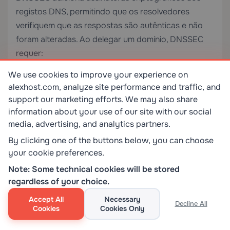
registos DNS, permitindo que os resolvedores
verifiquem que as respostas são autênticas e não
foram alteradas. Ao delegar um domínio, DNSSEC
requer:
We use cookies to improve your experience on
Assinar a zona subordinada com uma Chave de
alexhost.com, analyze site performance and traffic, and
Assinatura de Zona (ZSK) e Chave de Assinatura
support our marketing efforts. We may also share
de Chave (KSK)
information about your use of our site with our social
media, advertising, and analytics partners.
Adicionar
registos DS (Delegation Signer)
à
By clicking one of the buttons below, you can choose
zona principal
your cookie preferences.
Estabelecer uma
cadeia de confiança
desde a
Note: Some technical cookies will be stored
raiz até à sua zona
regardless of your choice.
DNSSEC é fortemente recomendado para qualquer
Accept All
Necessary
Decline All
Cookies
Cookies Only
domínio que processe dados sensíveis ou
transações financeiras. Combine DNSSEC com um