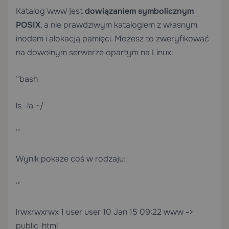
Katalog `www` jest
dowiązaniem symbolicznym
POSIX
, a nie prawdziwym katalogiem z własnym
inodem i alokacją pamięci. Możesz to zweryfikować
na dowolnym serwerze opartym na Linux:
“`bash
ls -la ~/
“`
Wynik pokaże coś w rodzaju:
“`
lrwxrwxrwx 1 user user 10 Jan 15 09:22 www ->
public_html