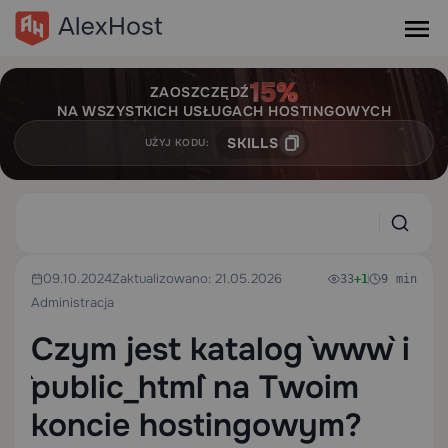
ZAOSZCZĘDŹ
NA WSZYSTKICH USŁUGACH HOSTINGOWYCH
SKILLS
UŻYJ KODU:
09.10.2024
Zaktualizowano: 21.05.2026
33
+1
9 min
Administracja
Czym jest katalog `www` i
`public_html` na Twoim
koncie hostingowym?