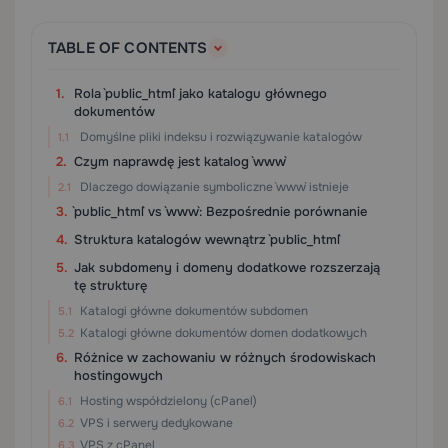
TABLE OF CONTENTS
Rola `public_html` jako katalogu głównego
dokumentów
Domyślne pliki indeksu i rozwiązywanie katalogów
Czym naprawdę jest katalog `www`
Dlaczego dowiązanie symboliczne `www` istnieje
`public_html` vs `www`: Bezpośrednie porównanie
Struktura katalogów wewnątrz `public_html`
Jak subdomeny i domeny dodatkowe rozszerzają
tę strukturę
Katalogi główne dokumentów subdomen
Katalogi główne dokumentów domen dodatkowych
Różnice w zachowaniu w różnych środowiskach
hostingowych
Hosting współdzielony (cPanel)
VPS i serwery dedykowane
VPS z cPanel