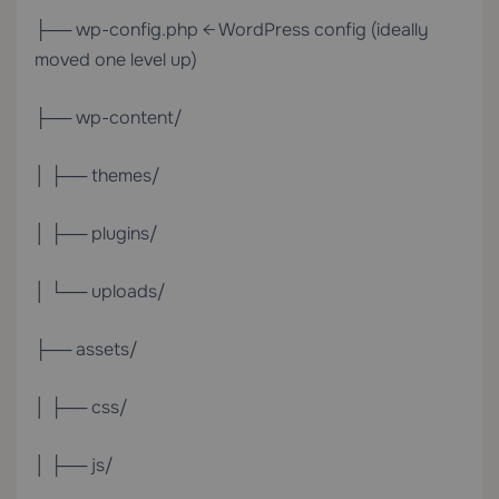
├── wp-config.php ← WordPress config (ideally
moved one level up)
├── wp-content/
│ ├── themes/
│ ├── plugins/
│ └── uploads/
├── assets/
│ ├── css/
│ ├── js/