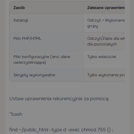
Zasób
Zalecane uprawnienia
Katalogi
Odczyt + Wykonanie dla w
grupy
Pliki PHP/HTML
Odczyt/Zapis dla właścic
dla pozostałych
Pliki konfiguracyjne (`.env`, dane
Tylko właściciel
uwierzytelniające)
Skrypty wykonywalne
Tylko wykonanie przez wł
Ustaw uprawnienia rekurencyjnie za pomocą:
“`bash
find ~/public_html -type d -exec chmod 755 {} ;