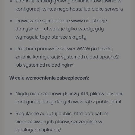
Zdefiniuj katalog główny dokumentów jawnie w
konfiguracji wirtualnego hosta lub bloku serwera
Dowiązanie symboliczne `www` nie istnieje
domyślnie — utwórz je tylko wtedy, gdy
wymagają tego starsze skrypty
Uruchom ponownie serwer WWW po każdej
zmianie konfiguracji: `systemctl reload apache2`
lub `systemctl reload nginx`
W celu wzmocnienia zabezpieczeń:
Nigdy nie przechowuj kluczy API, plików `.env` ani
konfiguracji bazy danych wewnątrz `public_html`
Regularnie audytuj `public_html` pod kątem
nieoczekiwanych plików, szczególnie w
katalogach `uploads/`