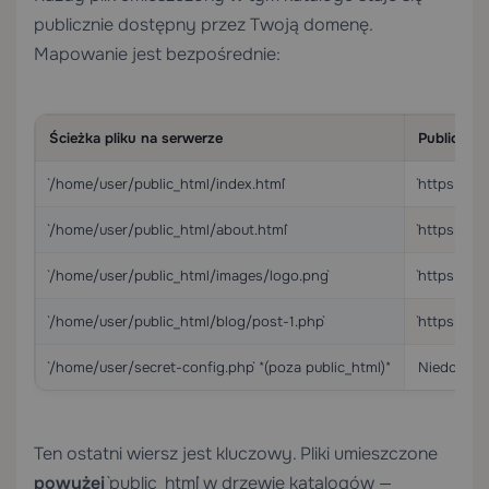
publicznie dostępny przez Twoją domenę.
Mapowanie jest bezpośrednie:
Ścieżka pliku na serwerze
Publiczny
`/home/user/public_html/index.html`
`https://ex
`/home/user/public_html/about.html`
`https://e
`/home/user/public_html/images/logo.png`
`https://e
`/home/user/public_html/blog/post-1.php`
`https://e
`/home/user/secret-config.php` *(poza public_html)*
Niedostęp
Ten ostatni wiersz jest kluczowy. Pliki umieszczone
powyżej
`public_html` w drzewie katalogów —