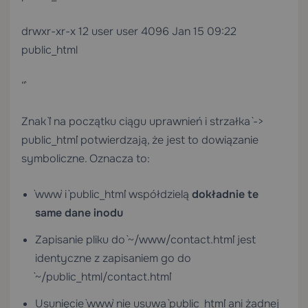
drwxr-xr-x 12 user user 4096 Jan 15 09:22
public_html
“`
Znak `l` na początku ciągu uprawnień i strzałka `->
public_html` potwierdzają, że jest to dowiązanie
symboliczne. Oznacza to:
`www` i `public_html` współdzielą
dokładnie te
same dane inodu
Zapisanie pliku do `~/www/contact.html` jest
identyczne z zapisaniem go do
`~/public_html/contact.html`
Usunięcie `www` nie usuwa `public_html` ani żadnej