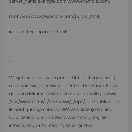
server_name example.com www.example.com;
root /var/www/example.com/public_html;
index index.php index.html;
}
“`
W tych środowiskach `public_html` jest konwencją
nazewnictwa, a nie wymogiem technicznym. Katalog
główny dokumentów może nosić dowolną nazwę —
`/var/www/html/`, `/srv/www/`, `/opt/app/public/` — o
ile konfiguracja serwera WWW wskazuje na niego.
Dowiązanie symboliczne `www` zazwyczaj nie
istnieje, chyba że utworzysz je ręcznie.