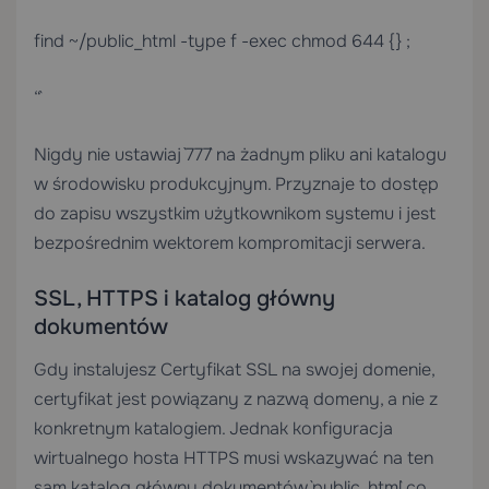
find ~/public_html -type f -exec chmod 644 {} ;
“`
Nigdy nie ustawiaj `777` na żadnym pliku ani katalogu
w środowisku produkcyjnym. Przyznaje to dostęp
do zapisu wszystkim użytkownikom systemu i jest
bezpośrednim wektorem kompromitacji serwera.
SSL, HTTPS i katalog główny
dokumentów
Gdy instalujesz
Certyfikat SSL
na swojej domenie,
certyfikat jest powiązany z nazwą domeny, a nie z
konkretnym katalogiem. Jednak konfiguracja
wirtualnego hosta HTTPS musi wskazywać na ten
sam katalog główny dokumentów `public_html` co