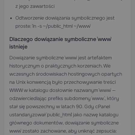
z jego zawartości
Odtworzenie dowiązania symbolicznego jest
proste: `ln -s ~/public_html ~/www`
Dlaczego dowiązanie symboliczne `www`
istnieje
Dowiązanie symboliczne `www` jest artefaktem
historycznym o praktycznych korzeniach. We
wczesnych środowiskach hostingowych opartych
na Unix konwencją było przechowywanie treści
WWW w katalogu dosłownie nazwanym `www` —
odzwierciedlając prefiks subdomeny `www.`, który
stał się powszechny w latach 90. Gdy cPanel
ustandaryzował `public_html` jako nazwę katalogu
głównego dokumentów, dowiązanie symboliczne
`www` zostało zachowane, aby uniknąć zepsucia: