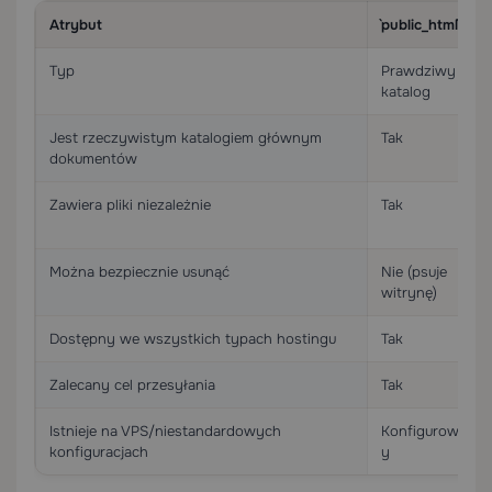
Atrybut
`public_html`
Typ
Prawdziwy
katalog
Jest rzeczywistym katalogiem głównym
Tak
dokumentów
Zawiera pliki niezależnie
Tak
Można bezpiecznie usunąć
Nie (psuje
witrynę)
Dostępny we wszystkich typach hostingu
Tak
Zalecany cel przesyłania
Tak
Istnieje na VPS/niestandardowych
Konfigurowaln
konfiguracjach
y