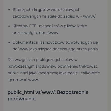
Starszych skryptów wdrożeniowych
zakodowanych na stałe do zapisu w `~/www/`
Klientów FTP i menedżerów plików, które
oczekiwały folderu `www`
Dokumentacji i samouczków odwołujących się
do `www` jako miejsca docelowego przesyłania
Dla wszystkich praktycznych celów w
nowoczesnym środowisku powinieneś traktować
`public_html` jako kanoniczną lokalizację i całkowicie
ignorować `www`.
`public_html` vs `www`: Bezpośrednie
porównanie