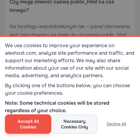
Czy mogę zmienić nazwę `public_html` na coś
innego?
Na hostingu współdzielonym nie — panel sterowania
jest zakodowany na stałe do używania `public_html`
jako katalogu głównego dokumentów. Na
We use cookies to improve your experience on
samodzielnie zarządzanym VPS lub serwerze
alexhost.com, analyze site performance and traffic, and
dedykowanym możesz nadać katalogowi
support our marketing efforts. We may also share
information about your use of our site with our social
głównemu dokumentów dowolną nazwę, pod
media, advertising, and analytics partners.
warunkiem że zaktualizujesz konfigurację serwera
By clicking one of the buttons below, you can choose
WWW (`DocumentRoot` w Apache, `root` w Nginx),
your cookie preferences.
aby pasowała.
Note: Some technical cookies will be stored
Dlaczego otrzymuję błąd 403 Forbidden, mimo że
regardless of your choice.
moje pliki są w `public_html`?
Accept All
Necessary
Decline All
Cookies
Cookies Only
Najczęstsze przyczyny to nieprawidłowe