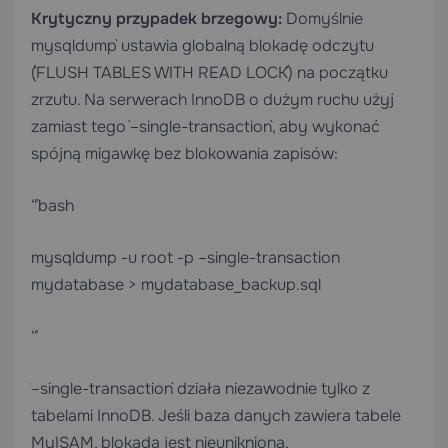
Krytyczny przypadek brzegowy:
Domyślnie
`mysqldump` ustawia globalną blokadę odczytu
(`FLUSH TABLES WITH READ LOCK`) na początku
zrzutu. Na serwerach InnoDB o dużym ruchu użyj
zamiast tego `–single-transaction`, aby wykonać
spójną migawkę bez blokowania zapisów:
“`bash
mysqldump -u root -p –single-transaction
mydatabase > mydatabase_backup.sql
“`
`–single-transaction` działa niezawodnie tylko z
tabelami InnoDB. Jeśli baza danych zawiera tabele
MyISAM, blokada jest nieunikniona.