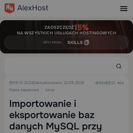
ZAOSZCZĘDŹ
NA WSZYSTKICH USŁUGACH HOSTINGOWYCH
SKILLS
UŻYJ KODU:
09.10.2024
Zaktualizowano: 22.05.2026
32
+1
11 min
Kopia zapasowa
Linux
Importowanie i
eksportowanie baz
danych MySQL przy