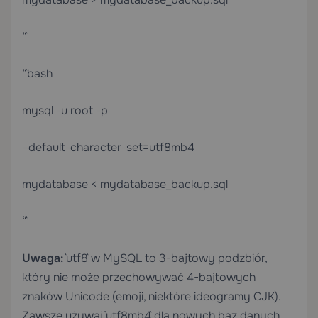
“`
“`bash
mysql -u root -p
–default-character-set=utf8mb4
mydatabase < mydatabase_backup.sql
“`
Uwaga:
`utf8` w MySQL to 3-bajtowy podzbiór,
który nie może przechowywać 4-bajtowych
znaków Unicode (emoji, niektóre ideogramy CJK).
Zawsze używaj `utf8mb4` dla nowych baz danych.