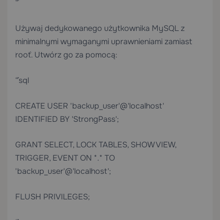
“`
Używaj dedykowanego użytkownika MySQL z
minimalnymi wymaganymi uprawnieniami zamiast
`root`. Utwórz go za pomocą:
“`sql
CREATE USER 'backup_user'@'localhost'
IDENTIFIED BY 'StrongPass';
GRANT SELECT, LOCK TABLES, SHOW VIEW,
TRIGGER, EVENT ON *.* TO
'backup_user'@'localhost';
FLUSH PRIVILEGES;