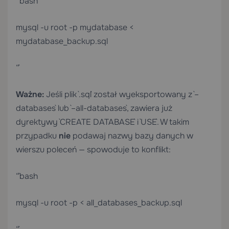
“`bash
mysql -u root -p mydatabase <
mydatabase_backup.sql
“`
Ważne:
Jeśli plik `.sql` został wyeksportowany z `–
databases` lub `–all-databases`, zawiera już
dyrektywy `CREATE DATABASE` i `USE`. W takim
przypadku
nie
podawaj nazwy bazy danych w
wierszu poleceń — spowoduje to konflikt:
“`bash
mysql -u root -p < all_databases_backup.sql