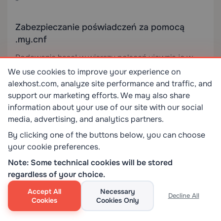
“`
Zabezpieczanie poświadczeń za pomocą
.my.cnf
Podawanie haseł w wierszu poleceń ujawnia je w
historii powłoki i listach procesów. Przechowuj
We use cookies to improve your experience on
alexhost.com, analyze site performance and traffic, and
poświadczenia w `~/.my.cnf`:
support our marketing efforts. We may also share
information about your use of our site with our social
“`ini
media, advertising, and analytics partners.
By clicking one of the buttons below, you can choose
[client]
your cookie preferences.
user=root
Note: Some technical cookies will be stored
regardless of your choice.
password=YourSecurePassword
Accept All
Necessary
Decline All
Cookies
Cookies Only
“`