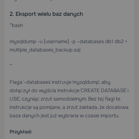
2. Eksport wielu baz danych
“`bash
mysqldump -u [username] -p –databases db1 db2 >
multiple_databases_backup.sql
“`
Flaga `–databases` instruuje `mysqldump`, aby
dołączył do wyjścia instrukcje `CREATE DATABASE` i
`USE`, czyniąc zrzut samodzielnym. Bez tej flagi te
instrukcje są pomijane, a zrzut zakłada, że docelowa
baza danych jest już wybrana w czasie importu.
Przykład: