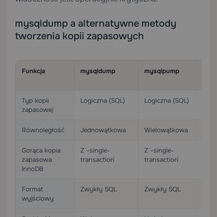
mysqldump a alternatywne metody
tworzenia kopii zapasowych
Funkcja
mysqldump
mysqlpump
MySQ
(uti
Typ kopii
Logiczna (SQL)
Logiczna (SQL)
Logi
zapasowej
(JSO
Równoległość
Jednowątkowa
Wielowątkowa
Wiel
Gorąca kopia
Z `–single-
Z `–single-
Tak
zapasowa
transaction`
transaction`
InnoDB
Format
Zwykły SQL
Zwykły SQL
Pliki
wyjściowy
frag