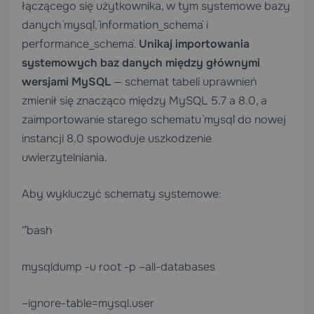
łączącego się użytkownika, w tym systemowe bazy
danych `mysql`, `information_schema` i
`performance_schema`.
Unikaj importowania
systemowych baz danych między głównymi
wersjami MySQL
— schemat tabeli uprawnień
zmienił się znacząco między MySQL 5.7 a 8.0, a
zaimportowanie starego schematu `mysql` do nowej
instancji 8.0 spowoduje uszkodzenie
uwierzytelniania.
Aby wykluczyć schematy systemowe:
“`bash
mysqldump -u root -p –all-databases
–ignore-table=mysql.user