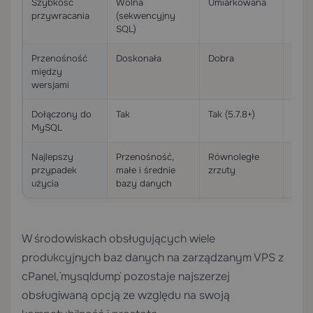
Szybkość
Wolna
Umiarkowana
Szyb
przywracania
(sekwencyjny
SQL)
Przenośność
Doskonała
Dobra
Dobr
między
wersjami
Dołączony do
Tak
Tak (5.7.8+)
Oddz
MySQL
insta
Najlepszy
Przenośność,
Równoległe
Chmu
przypadek
małe i średnie
zrzuty
sche
użycia
bazy danych
W środowiskach obsługujących wiele
produkcyjnych baz danych na zarządzanym
VPS z
cPanel
, `mysqldump` pozostaje najszerzej
obsługiwaną opcją ze względu na swoją