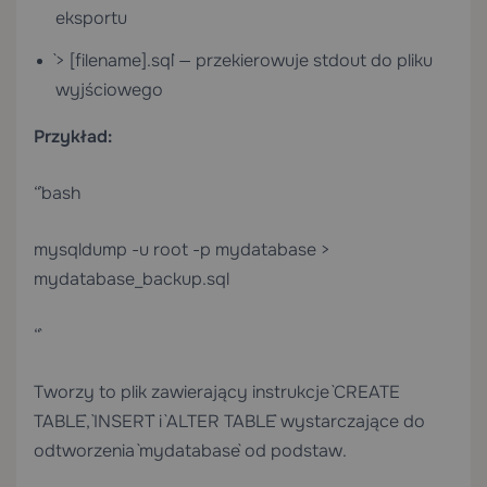
eksportu
`> [filename].sql` — przekierowuje stdout do pliku
wyjściowego
Przykład:
“`bash
mysqldump -u root -p mydatabase >
mydatabase_backup.sql
“`
Tworzy to plik zawierający instrukcje `CREATE
TABLE`, `INSERT` i `ALTER TABLE` wystarczające do
odtworzenia `mydatabase` od podstaw.