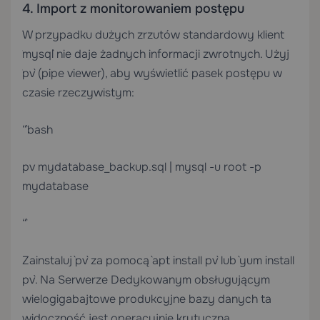
4. Import z monitorowaniem postępu
W przypadku dużych zrzutów standardowy klient
`mysql` nie daje żadnych informacji zwrotnych. Użyj
`pv` (pipe viewer), aby wyświetlić pasek postępu w
czasie rzeczywistym:
“`bash
pv mydatabase_backup.sql | mysql -u root -p
mydatabase
“`
Zainstaluj `pv` za pomocą `apt install pv` lub `yum install
pv`. Na
Serwerze Dedykowanym
obsługującym
wielogigabajtowe produkcyjne bazy danych ta
widoczność jest operacyjnie krytyczna.