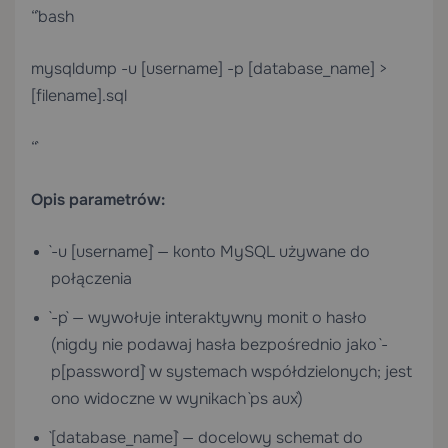
“`bash
mysqldump -u [username] -p [database_name] >
[filename].sql
“`
Opis parametrów:
`-u [username]` — konto MySQL używane do
połączenia
`-p` — wywołuje interaktywny monit o hasło
(nigdy nie podawaj hasła bezpośrednio jako `-
p[password]` w systemach współdzielonych; jest
ono widoczne w wynikach `ps aux`)
`[database_name]` — docelowy schemat do