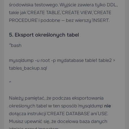
środowiska testowego. Wyjście zawiera tylko DDL,
takie jak `CREATE TABLE`, `CREATE VIEW`, `CREATE
PROCEDURE` i podobne — bez wierszy `INSERT`.
5. Eksport określonych tabel
“`bash
mysqldump -u root -p mydatabase table1 table2 >
tables_backup.sql
“`
Należy pamiętać, że podczas eksportowania
określonych tabel w ten sposób `mysqldump`
nie
dołącza instrukcji `CREATE DATABASE` ani `USE`.
Musisz upewnić się, że docelowa baza danych