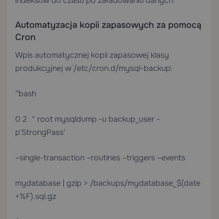
indeksów do czasu po załadowaniu danych.
Automatyzacja kopii zapasowych za pomocą
Cron
Wpis automatycznej kopii zapasowej klasy
produkcyjnej w `/etc/cron.d/mysql-backup`:
“`bash
0 2 * * * root mysqldump -u backup_user -
p'StrongPass'
–single-transaction –routines –triggers –events
mydatabase | gzip > /backups/mydatabase_$(date
+%F).sql.gz