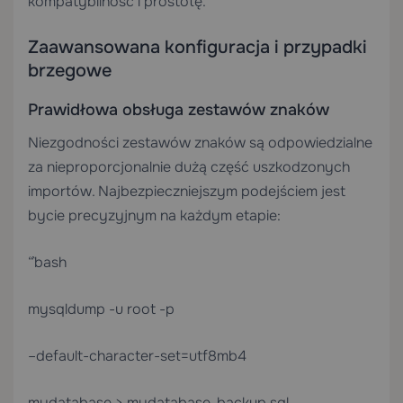
kompatybilność i prostotę.
Zaawansowana konfiguracja i przypadki
brzegowe
Prawidłowa obsługa zestawów znaków
Niezgodności zestawów znaków są odpowiedzialne
za nieproporcjonalnie dużą część uszkodzonych
importów. Najbezpieczniejszym podejściem jest
bycie precyzyjnym na każdym etapie:
“`bash
mysqldump -u root -p
–default-character-set=utf8mb4
mydatabase > mydatabase_backup.sql