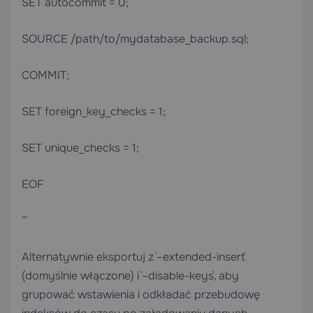
SET autocommit = 0;
SOURCE /path/to/mydatabase_backup.sql;
COMMIT;
SET foreign_key_checks = 1;
SET unique_checks = 1;
EOF
“`
Alternatywnie eksportuj z `–extended-insert`
(domyślnie włączone) i `–disable-keys`, aby
grupować wstawienia i odkładać przebudowę