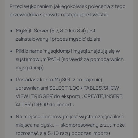
Przed wykonaniem jakiegokolwiek polecenia z tego
przewodnika sprawdź następujące kwestie:
MySQL Server (5.7, 8.0 lub 8.4) jest
zainstalowany i proces `mysqld` działa
Pliki binarne `mysqldump` i `mysql` znajdują się w
systemowym `PATH` (sprawdź za pomocą `which
mysqldump`)
Posiadasz konto MySQL z co najmniej
uprawnieniami `SELECT`, `LOCK TABLES`, `SHOW
VIEW` i `TRIGGER` do eksportu; `CREATE`, `INSERT`,
`ALTER` i `DROP` do importu
Na miejscu docelowym jest wystarczająca ilość
miejsca na dysku — skompresowany zrzut może
rozrosnąć się 5–10 razy podczas importu