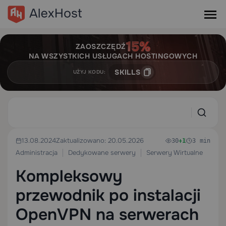
ZAOSZCZĘDŹ
NA WSZYSTKICH USŁUGACH HOSTINGOWYCH
SKILLS
UŻYJ KODU:
13.08.2024
Zaktualizowano: 20.05.2026
30
+1
3 min
Administracja
Dedykowane serwery
Serwery Wirtualne
Kompleksowy
przewodnik po instalacji
OpenVPN na serwerach