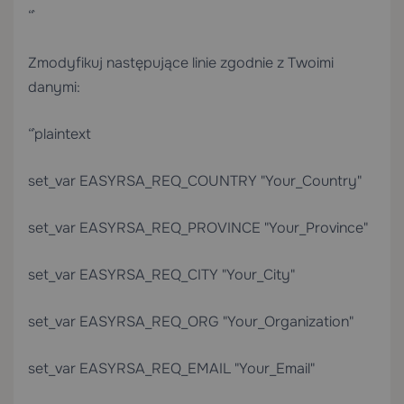
“`
Zmodyfikuj następujące linie zgodnie z Twoimi
danymi:
“`plaintext
set_var EASYRSA_REQ_COUNTRY "Your_Country"
set_var EASYRSA_REQ_PROVINCE "Your_Province"
set_var EASYRSA_REQ_CITY "Your_City"
set_var EASYRSA_REQ_ORG "Your_Organization"
set_var EASYRSA_REQ_EMAIL "Your_Email"