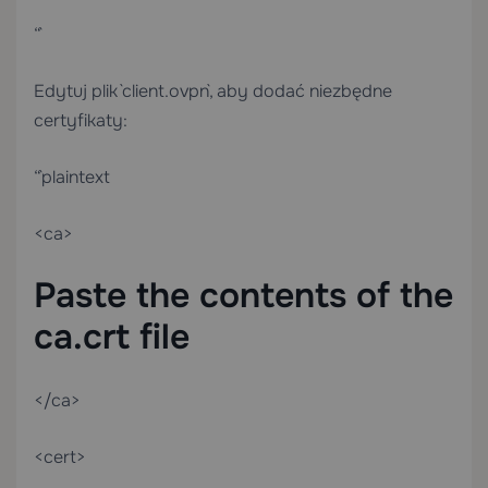
“`
Edytuj plik `client.ovpn`, aby dodać niezbędne
certyfikaty:
“`plaintext
<ca>
Paste the contents of the
ca.crt file
</ca>
<cert>