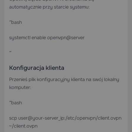
automatycznie przy starcie systemu:
“`bash
systemctl enable openvpn@server
“`
Konfiguracja klienta
Przenieś plik konfiguracyjny klienta na swój lokalny
komputer:
“`bash
scp user@your-server_ip:/etc/openvpn/client.ovpn
~/client.ovpn