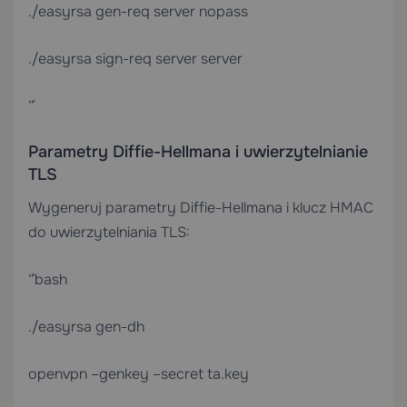
./easyrsa gen-req server nopass
./easyrsa sign-req server server
“`
Parametry Diffie-Hellmana i uwierzytelnianie
TLS
Wygeneruj parametry Diffie-Hellmana i klucz HMAC
do uwierzytelniania TLS:
“`bash
./easyrsa gen-dh
openvpn –genkey –secret ta.key