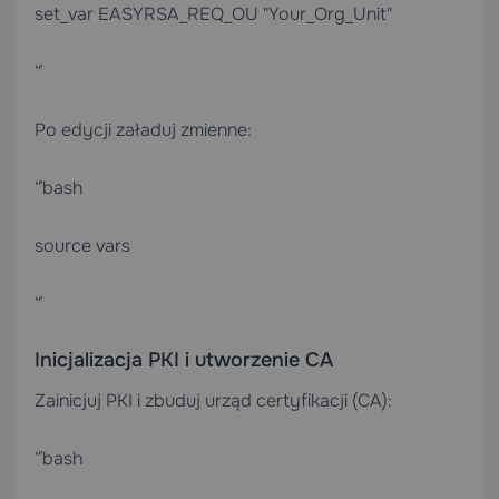
set_var EASYRSA_REQ_OU "Your_Org_Unit"
“`
Po edycji załaduj zmienne:
“`bash
source vars
“`
Inicjalizacja PKI i utworzenie CA
Zainicjuj PKI i zbuduj urząd certyfikacji (CA):
“`bash