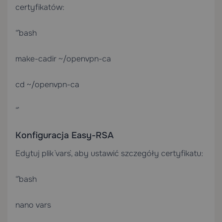
certyfikatów:
“`bash
make-cadir ~/openvpn-ca
cd ~/openvpn-ca
“`
Konfiguracja Easy-RSA
Edytuj plik `vars`, aby ustawić szczegóły certyfikatu:
“`bash
nano vars