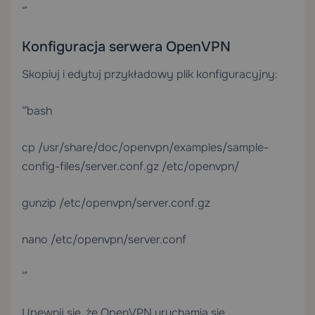
“`
Konfiguracja serwera OpenVPN
Skopiuj i edytuj przykładowy plik konfiguracyjny:
“`bash
cp /usr/share/doc/openvpn/examples/sample-
config-files/server.conf.gz /etc/openvpn/
gunzip /etc/openvpn/server.conf.gz
nano /etc/openvpn/server.conf
“`
Upewnij się, że OpenVPN uruchamia się