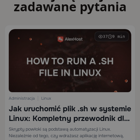
zadawane pytania
37
9 min
Administracja
Linux
Jak uruchomić plik .sh w systemie
Linux: Kompletny przewodnik dla
początkujących i administratorów
Skrypty powłoki są podstawą automatyzacji Linux.
Niezależnie od tego, czy wdrażasz aplikację internetową,
systemów