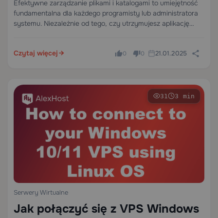
dla środowisk VPS
Efektywne zarządzanie plikami i katalogami to umiejętność
fundamentalna dla każdego programisty lub administratora
systemu. Niezależnie od tego, czy utrzymujesz aplikację
produkcyjną, czyszczysz pliki tymczasowe, czy
automatyzujesz zadania konserwacji serwera, Python
Czytaj więcej
21.01.2025
zapewnia potężne i elastyczne narzędzia do bezpiecznego i
0
0
niezawodnego usuwania…
31
3 min
Serwery Wirtualne
Jak połączyć się z VPS Windows