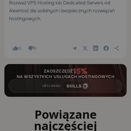
Rozważ
VPS Hosting
lub
Dedicated Servers
od
AlexHost dla solidnych i bezpiecznych rozwiązań
hostingowych.
0
0
ZAOSZCZĘDŹ
NA WSZYSTKICH USŁUGACH HOSTINGOWYCH
SKILLS
UŻYJ KODU:
Powiązane
najczęściej