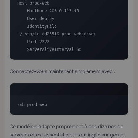
Host prod-web

    HostName 203.0.113.45

    User deploy

    IdentityFile 
~/.ssh/id_ed25519_prod_webserver

    Port 2222

    ServerAliveInterval 60
Connectez-vous maintenant simplement avec :
ssh prod-web
Ce modèle s’adapte proprement à des dizaines de
serveurs et est essentiel pour tout ingénieur gérant