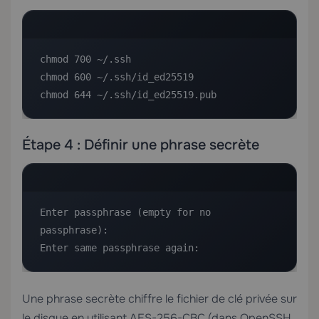
chmod 700 ~/.ssh

chmod 600 ~/.ssh/id_ed25519

chmod 644 ~/.ssh/id_ed25519.pub
Étape 4 : Définir une phrase secrète
Enter passphrase (empty for no 
passphrase):

Enter same passphrase again:
Une phrase secrète chiffre le fichier de clé privée sur
le disque en utilisant AES-256-CBC (dans OpenSSH