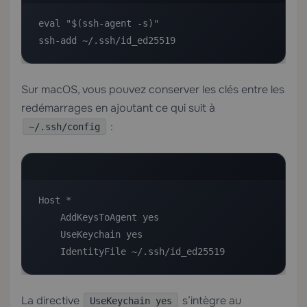
eval "$(ssh-agent -s)"

ssh-add ~/.ssh/id_ed25519
Sur macOS, vous pouvez conserver les clés entre les
redémarrages en ajoutant ce qui suit à
:
~/.ssh/config
Host *

    AddKeysToAgent yes

    UseKeychain yes

    IdentityFile ~/.ssh/id_ed25519
La directive
s’intègre au
UseKeychain yes