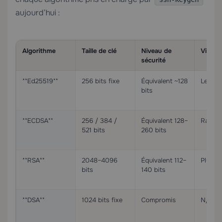
aujourd’hui :
Algorithme
Taille de clé
Niveau de
Vitess
sécurité
**Ed25519**
256 bits fixe
Équivalent ~128
Le plus
bits
**ECDSA**
256 / 384 /
Équivalent 128–
Rapide
521 bits
260 bits
**RSA**
2048–4096
Équivalent 112–
Plus le
bits
140 bits
**DSA**
1024 bits fixe
Compromis
N/A