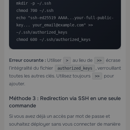
mkdir -p ~/.ssh

chmod 700 ~/.ssh

echo "ssh-ed25519 AAAA...your-full-public-
key... your_email@example.com" >> 
~/.ssh/authorized_keys

chmod 600 ~/.ssh/authorized_keys
Erreur courante :
Utiliser
au lieu de
écrase
>
>>
l’intégralité du fichier
, verrouillant
authorized_keys
toutes les autres clés. Utilisez toujours
pour
>>
ajouter.
Méthode 3 : Redirection via SSH en une seule
commande
Si vous avez déjà un accès par mot de passe et
souhaitez déployer sans vous connecter de manière