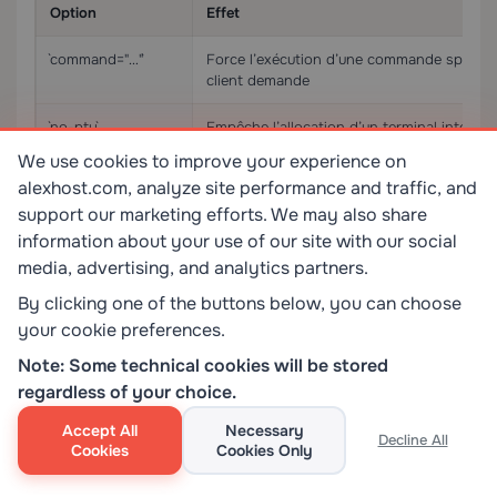
Option
Effet
`command="…"`
Force l’exécution d’une commande spécifiq
client demande
`no-pty`
Empêche l’allocation d’un terminal interacti
We use cookies to improve your experience on
`from="203.0.113.0/
Restreint l’utilisation de la clé aux conne
alexhost.com, analyze site performance and traffic, and
24"`
spécifique
support our marketing efforts. We may also share
information about your use of our site with our social
`no-port-
Bloque le tunneling TCP via cette clé
forwarding`
media, advertising, and analytics partners.
By clicking one of the buttons below, you can choose
`expiry-
La clé cesse automatiquement de fonctionn
your cookie preferences.
time="20251231"`
(OpenSSH 8.2+)
Note: Some technical cookies will be stored
regardless of your choice.
Ces options sont particulièrement précieuses pour
Accept All
Necessary
Decline All
les clés de déploiement sur des
serveurs dédiés
où
Cookies
Cookies Only
une seule clé CI/CD compromise ne devrait pas