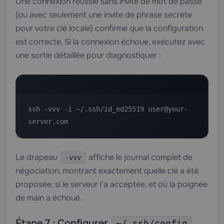
Une connexion réussie sans invite de mot de passe
(ou avec seulement une invite de phrase secrète
pour votre clé locale) confirme que la configuration
est correcte. Si la connexion échoue, exécutez avec
une sortie détaillée pour diagnostiquer :
ssh -vvv -i ~/.ssh/id_ed25519 user@your-
server.com
Le drapeau
affiche le journal complet de
-vvv
négociation, montrant exactement quelle clé a été
proposée, si le serveur l’a acceptée, et où la poignée
de main a échoué.
Étape 7 : Configurer
~/.ssh/config