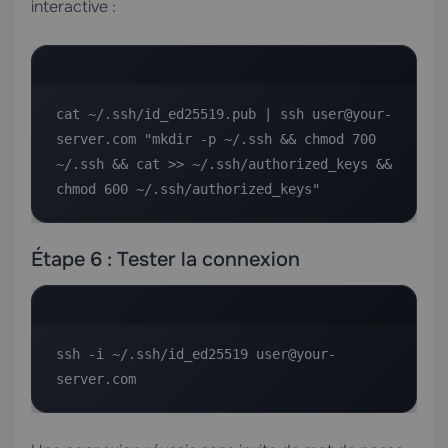
interactive :
cat ~/.ssh/id_ed25519.pub | ssh user@your-
server.com "mkdir -p ~/.ssh && chmod 700 
~/.ssh && cat >> ~/.ssh/authorized_keys && 
chmod 600 ~/.ssh/authorized_keys"
Étape 6 : Tester la connexion
ssh -i ~/.ssh/id_ed25519 user@your-
server.com