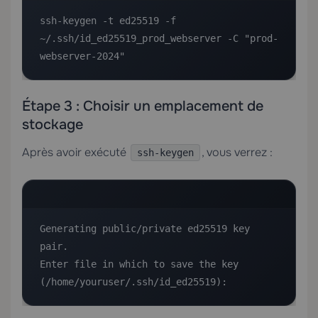
ssh-keygen -t ed25519 -f 
~/.ssh/id_ed25519_prod_webserver -C "prod-
webserver-2024"
Étape 3 : Choisir un emplacement de
stockage
Après avoir exécuté
, vous verrez :
ssh-keygen
Generating public/private ed25519 key 
pair.

Enter file in which to save the key 
(/home/youruser/.ssh/id_ed25519):