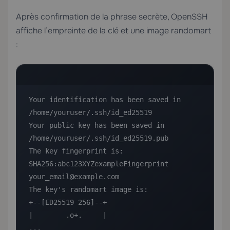
Après confirmation de la phrase secrète, OpenSSH
affiche l’empreinte de la clé et une image randomart
:
Your identification has been saved in 
/home/youruser/.ssh/id_ed25519

Your public key has been saved in 
/home/youruser/.ssh/id_ed25519.pub

The key fingerprint is:

SHA256:abc123XYZexampleFingerprint 
your_email@example.com

The key's randomart image is:

+--[ED25519 256]--+

|        .o+.     |

...
