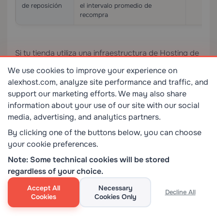
de reposición
el intervalo promedio de
recompra
Si tu tienda utiliza una infraestructura de
Hosting de
Email
dedicada en lugar de depender del email
We use cookies to improve your experience on
transaccional vinculado a tu servidor web, tendrás
alexhost.com, analyze site performance and traffic, and
mejor entregabilidad, configuración adecuada de
support our marketing efforts. We may also share
information about your use of our site with our social
SPF/DKIM/DMARC y la capacidad de manejar
media, advertising, and analytics partners.
envíos de alto volumen sin activar filtros de spam.
By clicking one of the buttons below, you can choose
Diseño del programa de fidelización
your cookie preferences.
Note: Some technical cookies will be stored
Un programa de fidelización mal diseñado es peor
regardless of your choice.
que ningún programa — entrena a los clientes a
aprovecharse del sistema sin aumentar la lealtad
Accept All
Necessary
Decline All
Cookies
Cookies Only
genuina. Arquitectura efectiva de fidelización: