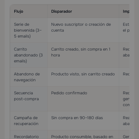
Flujo
Disparador
Impacto
Serie de
Nuevo suscriptor o creación de
Establec
bienvenida (3–
cuenta
el prime
5 emails)
Carrito
Carrito creado, sin compra en 1
Recupera
abandonado (3
hora
abando
emails)
Abandono de
Producto visto, sin carrito creado
Recupera
navegación
Secuencia
Pedido confirmado
Reduce e
post-compra
genera r
compra
Campaña de
Sin compra en 90–180 días
Reactiva
recuperación
abandon
Recordatorio
Producto consumible, basado en
Genera i