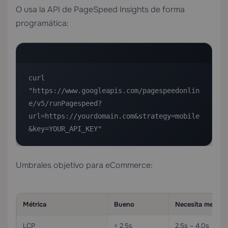
O usa la API de PageSpeed Insights de forma
programática:
curl 
"https://www.googleapis.com/pagespeedonlin
e/v5/runPagespeed?
url=https://yourdomain.com&strategy=mobile
&key=YOUR_API_KEY"
Umbrales objetivo para eCommerce:
Métrica
Bueno
Necesita mejora
LCP
< 2.5s
2.5s – 4.0s