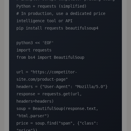
Python + requests (simplified)

# In production, use a dedicated price 
intelligence tool or API

pip install requests beautifulsoup4

python3 << 'EOF'

import requests

from bs4 import BeautifulSoup

url = "https://competitor-
site.com/product-page"

headers = {"User-Agent": "Mozilla/5.0"}

response = requests.get(url, 
headers=headers)

soup = BeautifulSoup(response.text, 
"html.parser")

price = soup.find("span", {"class": 
"price"})
