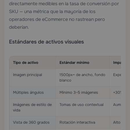
directamente medibles en la tasa de conversión por
SKU — una métrica que la mayoría de los
operadores de eCommerce no rastrean pero
deberían.
Estándares de activos visuales
Tipo de activo
Estándar mínimo
Impacto 
Imagen principal
1500px+ de ancho, fondo
Expectati
blanco
Múltiples ángulos
Mínimo 3–5 imágenes
+30% en t
Imágenes de estilo de
Tomas de uso contextual
Aumenta e
vida
Vista de 360 grados
Rotación interactiva
Alto impa