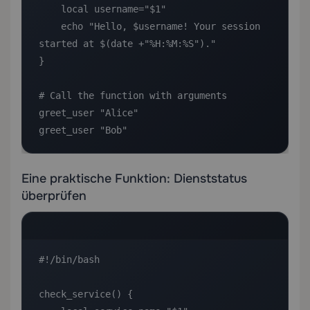
    local username="$1"

    echo "Hello, $username! Your session 
started at $(date +"%H:%M:%S")."

}

# Call the function with arguments

greet_user "Alice"

greet_user "Bob"
Eine praktische Funktion: Dienststatus
überprüfen
#!/bin/bash

check_service() {
