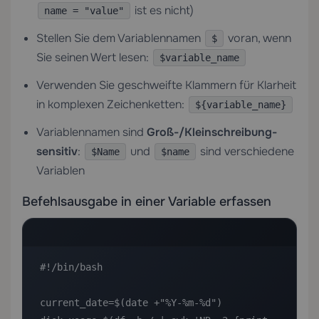
ist es nicht)
name = "value"
Stellen Sie dem Variablennamen
voran, wenn
$
Sie seinen Wert lesen:
$variable_name
Verwenden Sie geschweifte Klammern für Klarheit
in komplexen Zeichenketten:
${variable_name}
Variablennamen sind
Groß-/Kleinschreibung-
sensitiv
:
und
sind verschiedene
$Name
$name
Variablen
Befehlsausgabe in einer Variable erfassen
#!/bin/bash

current_date=$(date +"%Y-%m-%d")
