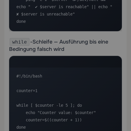
echo "  ✔ $server is reachable" || echo "  
✘ $server is unreachable"

done
-Schleife — Ausführung bis eine
while
Bedingung falsch wird
#!/bin/bash

counter=1

while [ $counter -le 5 ]; do

    echo "Counter value: $counter"

    counter=$((counter + 1))

done
