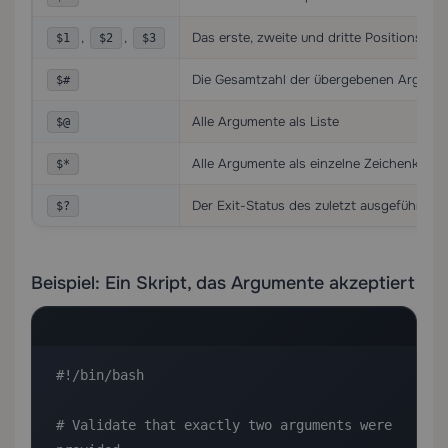
,
,
Das erste, zweite und dritte Positionsar
$1
$2
$3
Die Gesamtzahl der übergebenen Argume
$#
Alle Argumente als Liste
$@
Alle Argumente als einzelne Zeichenkette
$*
Der Exit-Status des zuletzt ausgeführten 
$?
Beispiel: Ein Skript, das Argumente akzeptiert
#!/bin/bash

# Validate that exactly two arguments were 