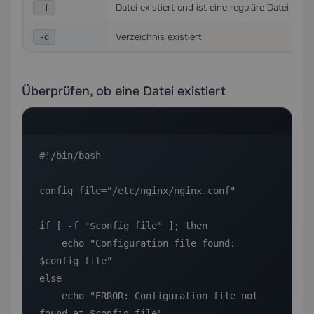
Datei existiert und ist eine reguläre Datei
-f
Verzeichnis existiert
-d
Überprüfen, ob eine Datei existiert
#!/bin/bash

config_file="/etc/nginx/nginx.conf"

if [ -f "$config_file" ]; then

    echo "Configuration file found: 
$config_file"

else

    echo "ERROR: Configuration file not 
found at $config_file"
