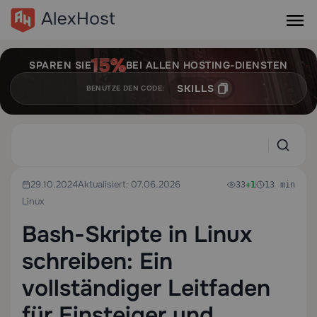
SPAREN SIE
BEI ALLEN HOSTING-DIENSTEN
SKILLS
BENUTZE DEN CODE:
29.10.2024
Aktualisiert: 07.06.2026
33
+1
13 min
Linux
Bash-Skripte in Linux
schreiben: Ein
vollständiger Leitfaden
für Einsteiger und