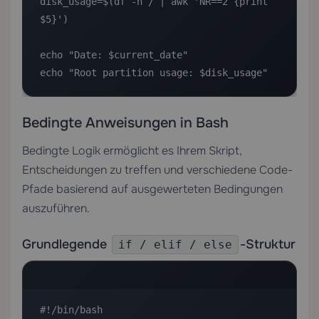
disk_usage=$(df -h / | awk 'NR==2 {print 
$5}')

echo "Date: $current_date"

echo "Root partition usage: $disk_usage"
Bedingte Anweisungen in Bash
Bedingte Logik ermöglicht es Ihrem Skript,
Entscheidungen zu treffen und verschiedene Code-
Pfade basierend auf ausgewerteten Bedingungen
auszuführen.
Grundlegende
-Struktur
if / elif / else
#!/bin/bash
