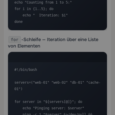
echo "Counting from 1 to 5:"

for i in {1..5}; do

    echo "  Iteration: $i"

done
-Schleife — Iteration über eine Liste
for
von Elementen
#!/bin/bash

servers=("web-01" "web-02" "db-01" "cache-
01")

for server in "${servers[@]}"; do

    echo "Pinging server: $server"

    ping -c 1 "$server" &>/dev/null && 