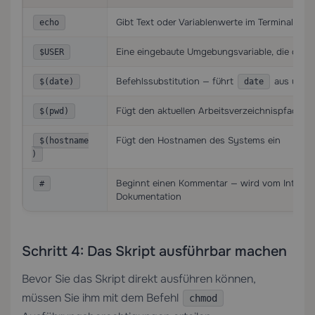
Gibt Text oder Variablenwerte im Terminal aus
echo
Eine eingebaute Umgebungsvariable, die den 
$USER
Befehlssubstitution — führt
aus und f
$(date)
date
Fügt den aktuellen Arbeitsverzeichnispfad ein
$(pwd)
Fügt den Hostnamen des Systems ein
$(hostname
)
Beginnt einen Kommentar — wird vom Interprete
#
Dokumentation
Schritt 4: Das Skript ausführbar machen
Bevor Sie das Skript direkt ausführen können,
müssen Sie ihm mit dem Befehl
chmod