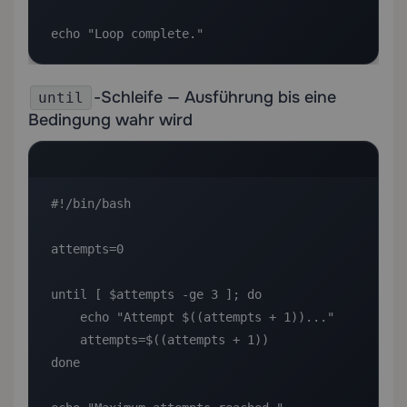
echo "Loop complete."
-Schleife — Ausführung bis eine
until
Bedingung wahr wird
#!/bin/bash

attempts=0

until [ $attempts -ge 3 ]; do

    echo "Attempt $((attempts + 1))..."

    attempts=$((attempts + 1))

done
