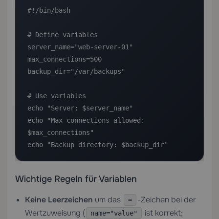
#!/bin/bash

# Define variables

server_name="web-server-01"

max_connections=500

backup_dir="/var/backups"

# Use variables

echo "Server: $server_name"

echo "Max connections allowed: 
$max_connections"

echo "Backup directory: $backup_dir"
Wichtige Regeln für Variablen
Keine Leerzeichen
um das
-Zeichen bei der
=
Wertzuweisung (
ist korrekt;
name="value"