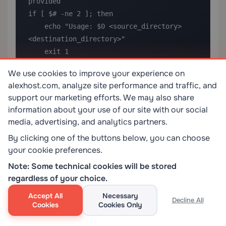
provided

if [ $# -ne 2 ]; then

    echo "Usage: $0 <source_directory> 
<destination_directory>"

    exit 1

fi

We use cookies to improve your experience on
alexhost.com, analyze site performance and traffic, and
source_dir="$1"

support our marketing efforts. We may also share
dest_dir="$2"

information about your use of our site with our social
media, advertising, and analytics partners.
# Check that the source directory exists

By clicking one of the buttons below, you can choose
if [ ! -d "$source_dir" ]; then

your cookie preferences.
    echo "ERROR: Source directory 
Note: Some technical cookies will be stored
'$source_dir' does not exist."

regardless of your choice.
    exit 1

fi

Accept All
Necessary
Decline All
Cookies
Cookies Only
echo "Copying files from '$source_dir' to 