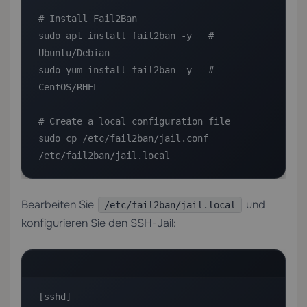
# Install Fail2Ban

sudo apt install fail2ban -y   # 
Ubuntu/Debian

sudo yum install fail2ban -y   # 
CentOS/RHEL

# Create a local configuration file

sudo cp /etc/fail2ban/jail.conf 
/etc/fail2ban/jail.local
Bearbeiten Sie
und
/etc/fail2ban/jail.local
konfigurieren Sie den SSH-Jail:
[sshd]
