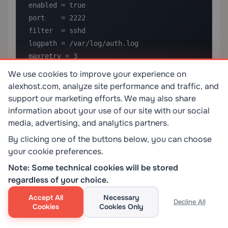
enabled = true

port    = 2222

filter  = sshd

logpath = /var/log/auth.log

maxretry = 3

bantime  = 3600

We use cookies to improve your experience on
findtime = 600
alexhost.com, analyze site performance and traffic, and
support our marketing efforts. We may also share
information about your use of our site with our social
Fail2Ban starten und aktivieren:
media, advertising, and analytics partners.
By clicking one of the buttons below, you can choose
your cookie preferences.
Note: Some technical cookies will be stored
sudo systemctl start fail2ban

regardless of your choice.
sudo systemctl enable fail2ban
Accept All
Necessary
Decline All
Cookies
Cookies Only
7.2 SSH-Konfigurationsdatei für clientseitiges