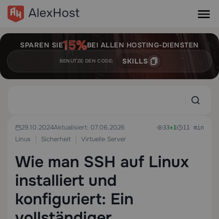
SPAREN SIE
BEI ALLEN HOSTING-DIENSTEN
SKILLS
BENUTZE DEN CODE:
29.10.2024
Aktualisiert: 07.06.2026
33
+1
11 min
Linux
Sicherheit
Virtuelle Server
Wie man SSH auf Linux
installiert und
konfiguriert: Ein
vollständiger