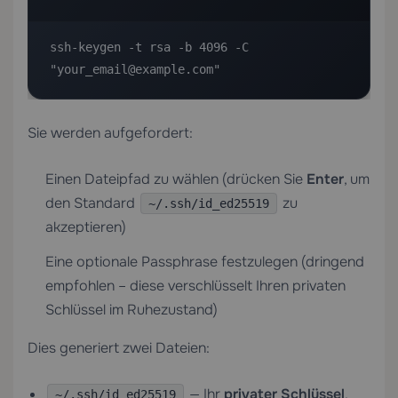
ssh-keygen -t rsa -b 4096 -C 
"your_email@example.com"
Sie werden aufgefordert:
Einen Dateipfad zu wählen (drücken Sie
Enter
, um
den Standard
zu
~/.ssh/id_ed25519
akzeptieren)
Eine optionale Passphrase festzulegen (dringend
empfohlen – diese verschlüsselt Ihren privaten
Schlüssel im Ruhezustand)
Dies generiert zwei Dateien:
— Ihr
privater Schlüssel
.
~/.ssh/id_ed25519