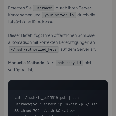
Ersetzen Sie
durch Ihren Server-
username
Kontonamen und
durch die
your_server_ip
tatsächliche IP-Adresse.
Dieser Befehl fügt Ihren öffentlichen Schlüssel
automatisch mit korrekten Berechtigungen an
auf dem Server an.
~/.ssh/authorized_keys
Manuelle Methode
(falls
nicht
ssh-copy-id
verfügbar ist):
cat ~/.ssh/id_ed25519.pub | ssh 
username@your_server_ip "mkdir -p ~/.ssh 
&& chmod 700 ~/.ssh && cat >> 