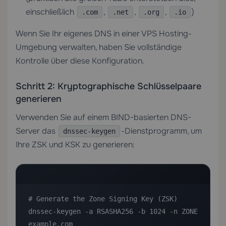
einschließlich
,
,
,
)
.com
.net
.org
.io
Wenn Sie Ihr eigenes DNS in einer
VPS Hosting
-
Umgebung verwalten, haben Sie vollständige
Kontrolle über diese Konfiguration.
Schritt 2: Kryptographische Schlüsselpaare
generieren
Verwenden Sie auf einem BIND-basierten DNS-
Server das
-Dienstprogramm, um
dnssec-keygen
Ihre ZSK und KSK zu generieren:
# Generate the Zone Signing Key (ZSK)

dnssec-keygen -a RSASHA256 -b 1024 -n ZONE 
example.com
