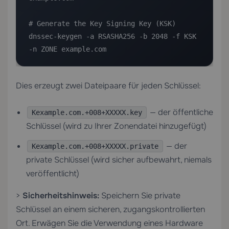
# Generate the Key Signing Key (KSK)

dnssec-keygen -a RSASHA256 -b 2048 -f KSK 
-n ZONE example.com
Dies erzeugt zwei Dateipaare für jeden Schlüssel:
— der öffentliche
Kexample.com.+008+XXXXX.key
Schlüssel (wird zu Ihrer Zonendatei hinzugefügt)
— der
Kexample.com.+008+XXXXX.private
private Schlüssel (wird sicher aufbewahrt, niemals
veröffentlicht)
>
Sicherheitshinweis:
Speichern Sie private
Schlüssel an einem sicheren, zugangskontrollierten
Ort. Erwägen Sie die Verwendung eines Hardware