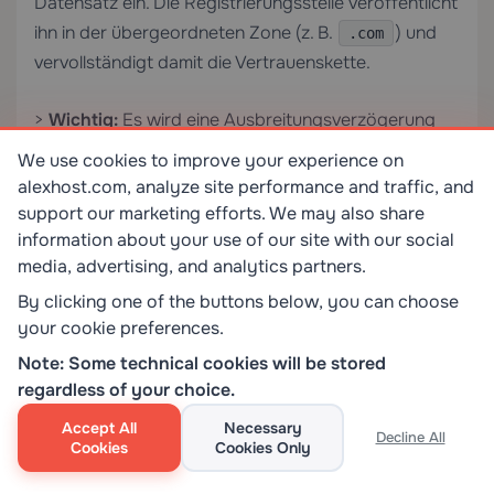
Datensatz ein. Die Registrierungsstelle veröffentlicht
ihn in der übergeordneten Zone (z. B.
) und
.com
vervollständigt damit die Vertrauenskette.
>
Wichtig:
Es wird eine Ausbreitungsverzögerung
geben (normalerweise 24–48 Stunden), bevor der
We use cookies to improve your experience on
DS-Datensatz global sichtbar ist. Entfernen Sie Ihre
alexhost.com, analyze site performance and traffic, and
unsignierte Zone während dieses Zeitraums nicht.
support our marketing efforts. We may also share
information about your use of our site with our social
Schritt 6: Überprüfen Sie Ihre DNSSEC-
media, advertising, and analytics partners.
Konfiguration
By clicking one of the buttons below, you can choose
your cookie preferences.
Verwenden Sie diese Tools, um zu bestätigen, dass
DNSSEC ordnungsgemäß funktioniert:
Note: Some technical cookies will be stored
regardless of your choice.
Accept All
Necessary
Decline All
Cookies
Cookies Only
# Check DNSSEC validation with dig
