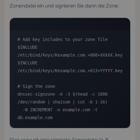
Zonendatei ein und signieren Sie dann die Zone:
# Add key includes to your zone file

$INCLUDE 
/etc/bind/keys/Kexample.com.+008+XXXXX.key

$INCLUDE 
/etc/bind/keys/Kexample.com.+013+YYYYY.key

# Sign the zone

dnssec-signzone -A -3 $(head -c 1000 
/dev/random | sha1sum | cut -b 1-16) 

  -N INCREMENT -o example.com -t 
db.example.com
Dies erzeugt eine signierte Zonendatei (z. B.