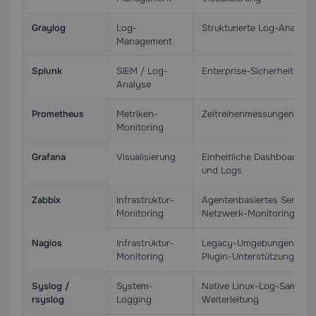
Graylog
Log-
Strukturierte Log-Analyse 
Management
Splunk
SIEM / Log-
Enterprise-Sicherheit und
Analyse
Prometheus
Metriken-
Zeitreihenmessungen und 
Monitoring
Grafana
Visualisierung
Einheitliche Dashboards f
und Logs
Zabbix
Infrastruktur-
Agentenbasiertes Server-
Monitoring
Netzwerk-Monitoring
Nagios
Infrastruktur-
Legacy-Umgebungen mit b
Monitoring
Plugin-Unterstützung
Syslog /
System-
Native Linux-Log-Sammlu
rsyslog
Logging
Weiterleitung