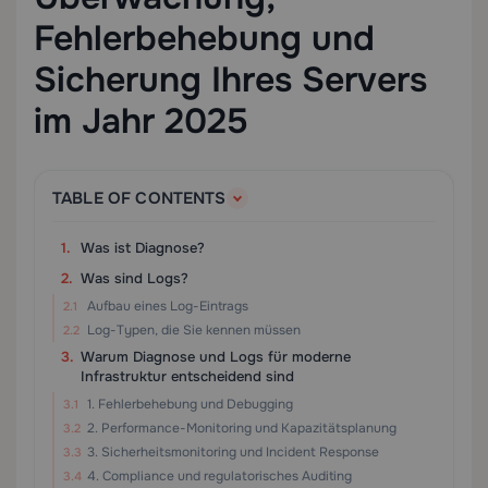
Fehlerbehebung und
Sicherung Ihres Servers
im Jahr 2025
TABLE OF CONTENTS
Was ist Diagnose?
Was sind Logs?
Aufbau eines Log-Eintrags
Log-Typen, die Sie kennen müssen
Warum Diagnose und Logs für moderne
Infrastruktur entscheidend sind
1. Fehlerbehebung und Debugging
2. Performance-Monitoring und Kapazitätsplanung
3. Sicherheitsmonitoring und Incident Response
4. Compliance und regulatorisches Auditing