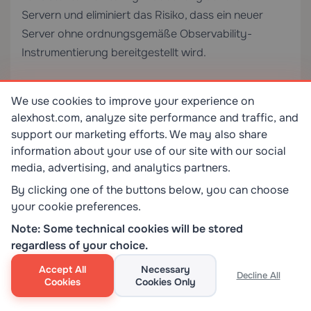
Servern und eliminiert das Risiko, dass ein neuer
Server ohne ordnungsgemäße Observability-
Instrumentierung bereitgestellt wird.
Log-Sampling für Hochvolumen-Systeme
We use cookies to improve your experience on
implementieren
alexhost.com, analyze site performance and traffic, and
In extrem hochdurchsatzfähigen Umgebungen kann
support our marketing efforts. We may also share
das Protokollieren jedes einzelnen Ereignisses auf
information about your use of our site with our social
media, advertising, and analytics partners.
DEBUG-Ebene täglich Terabytes an Daten erzeugen
und die Anwendungsleistung beeinträchtigen.
By clicking one of the buttons below, you can choose
Implementieren Sie intelligentes Log-Sampling –
your cookie preferences.
100% der Fehler und Warnungen protokollieren, aber
Note: Some technical cookies will be stored
nur einen konfigurierbaren Prozentsatz der
regardless of your choice.
Informations- und Debug-Meldungen. Passen Sie
Accept All
Necessary
Decline All
die Sampling-Raten dynamisch basierend auf der
Cookies
Cookies Only
Systemlast an.