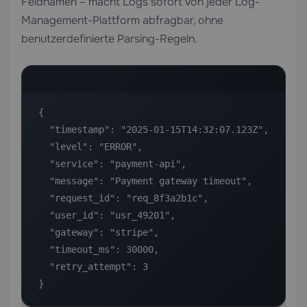
Feldnamen – macht Logs sofort von jeder Log-
Management-Plattform abfragbar, ohne
benutzerdefinierte Parsing-Regeln.
{

  "timestamp": "2025-01-15T14:32:07.123Z",

  "level": "ERROR",

  "service": "payment-api",

  "message": "Payment gateway timeout",

  "request_id": "req_8f3a2b1c",

  "user_id": "usr_49201",

  "gateway": "stripe",

  "timeout_ms": 30000,

  "retry_attempt": 3

}