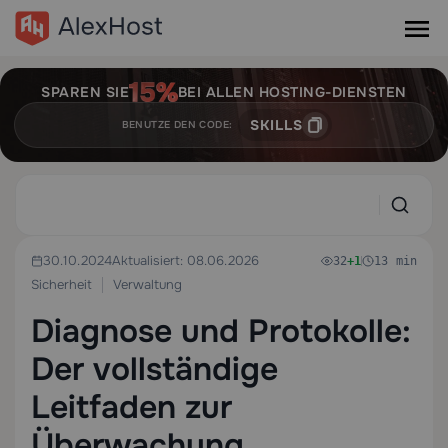
SPAREN SIE
BEI ALLEN HOSTING-DIENSTEN
SKILLS
BENUTZE DEN CODE:
30.10.2024
Aktualisiert: 08.06.2026
32
+1
13 min
Sicherheit
Verwaltung
Diagnose und Protokolle:
Der vollständige
Leitfaden zur
Überwachung,