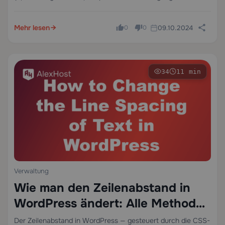
Dateien liest und bereitstellt, wenn ein Besucher Ihre
Domain aufruft. Das `www` Verzeichnis ist in den meisten…
Mehr lesen
09.10.2024
0
0
34
11 min
Verwaltung
Wie man den Zeilenabstand in
WordPress ändert: Alle Methoden
erklärt
Der Zeilenabstand in WordPress — gesteuert durch die CSS-