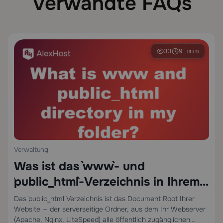
Verwandte FAQs
33
9 min
Verwaltung
Was ist das `www`- und
`public_html`-Verzeichnis in Ihrem
Hosting-Account?
Das `public_html` Verzeichnis ist das Document Root Ihrer
Website — der serverseitige Ordner, aus dem Ihr Webserver
(Apache, Nginx, LiteSpeed) alle öffentlich zugänglichen