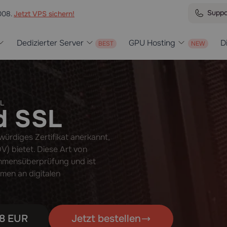
Suppo
008.
Jetzt VPS sichern!
Dedizierter Server
GPU Hosting
D
SL
d SSL
ürdiges Zertifikat anerkannt,
DV) bietet. Diese Art von
nehmensüberprüfung und ist
men an digitalen
8 EUR
Jetzt bestellen