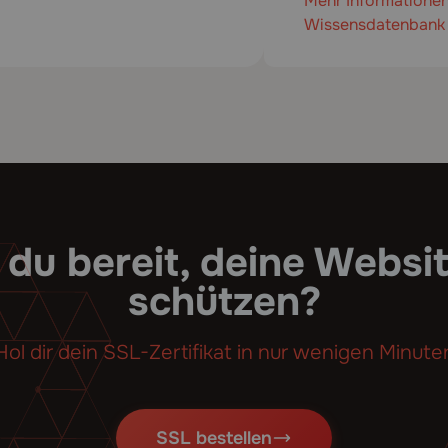
Mehr Informationen 
Wissensdatenbank
 du bereit, deine Websi
schützen?
Hol dir dein SSL-Zertifikat in nur wenigen Minute
SSL bestellen