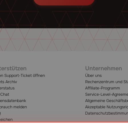
erstützen
Unternehmen
n Support-Ticket öffnen
Über uns
ets Archiv
Rechenzentrum und St
erstatus
Affiliate-Programm
-Chat
Service-Level-Agreeme
ensdatenbank
Allgemeine Geschäfts
brauch melden
Akzeptable Nutzungsric
Q
Datenschutzbestimmu
leichen