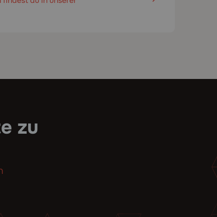
findest du in unserer
te zu
n