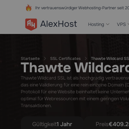
Ihr vertrauenswürdiger Webhosting-Partner seit 2
Hosting
VPS
Startseite
SSL Certificates
Thawte Wildcard S
Thawte Wildcar
Thawte Wildcard SSL ist als hochgradig vertrauensw
das eine Validierung für eine rein einzelne Domain (
Protokoll für eine Website beinhaltet keine Unter
optimal für Webressourcen mit einem geringen Volu
Transaktionen.
Gültigkeit
1 Jahr
Preis
€409.2