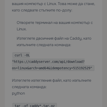
вашия компютър с Linux. Това може да стане,
като следвате стъпките по-долу:
Отворете терминал на вашия компютър с
Linux.
Изтеглете двоичния файл на Caddy, като
изпълните следната команда:
curl -OL
"https://caddyserver.com/api/download?
os=linux&arch=amd64&idempotency=515192529"
Изтеглете изтегления файл, като изпълните
следната команда:
python
tar -xf caddy*.tar.gz