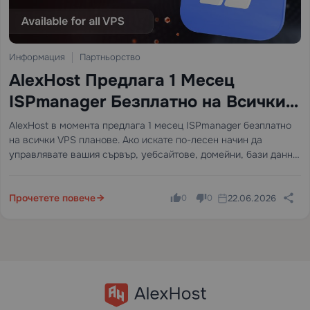
Информация
Партньорство
AlexHost Предлага 1 Месец
ISPmanager Безплатно на Всички
VPS
AlexHost в момента предлага 1 месец ISPmanager безплатно
на всички VPS планове. Ако искате по-лесен начин да
управлявате вашия сървър, уебсайтове, домейни, бази данни
и имейл от един панел, това е лесен начин да го опитате без
допълнителни разходи.
Прочетете повече
22.06.2026
0
0