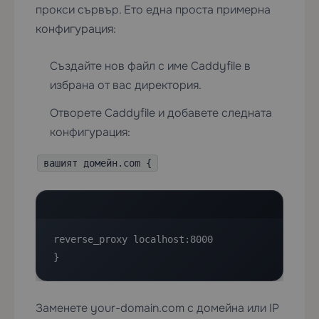
прокси сървър. Ето една проста примерна
конфигурация:
Създайте нов файл с име Caddyfile в
избрана от вас директория.
Отворете Caddyfile и добавете следната
конфигурация:
вашият домейн.com {
reverse_proxy localhost:8000

}
Заменете your-domain.com с домейна или IP