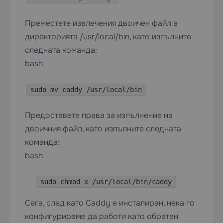
Преместете извлечения двоичен файл в
директорията /usr/local/bin, като изпълните
следната команда:
bash
sudo mv caddy /usr/local/bin
Предоставете права за изпълнение на
двоичния файл, като изпълните следната
команда:
bash
sudo chmod x /usr/local/bin/caddy
Сега, след като Caddy е инсталиран, нека го
конфигурираме да работи като обратен