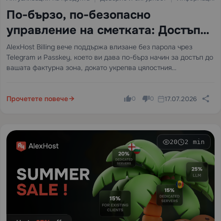
По-бързо, по-безопасно
управление на сметката: Достъп
без парола пристига в AlexHost
AlexHost Billing вече поддържа влизане без парола чрез
Telegram и Passkey, което ви дава по-бърз начин за достъп до
вашата фактурна зона, докато укрепва цялостния
потребителски опит около сигурността на акаунта и
доверието.
Прочетете повече
17.07.2026
0
0
20
2 min