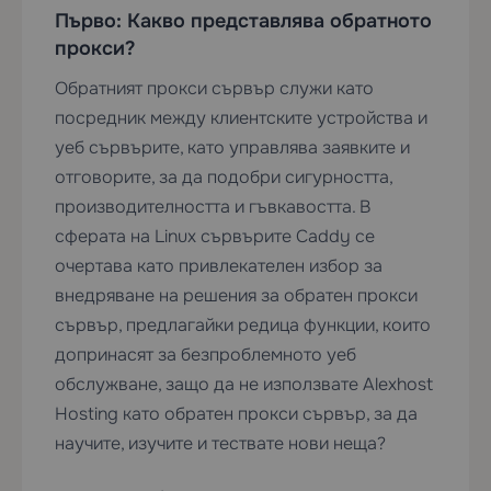
Първо: Какво представлява обратното
прокси?
Обратният прокси сървър служи като
посредник между клиентските устройства и
уеб сървърите, като управлява заявките и
отговорите, за да подобри сигурността,
производителността и гъвкавостта. В
сферата на Linux сървърите Caddy се
очертава като привлекателен избор за
внедряване на решения за обратен прокси
сървър, предлагайки редица функции, които
допринасят за безпроблемното уеб
обслужване, защо да не използвате
Alexhost
Hosting
като обратен прокси сървър, за да
научите, изучите и тествате нови неща?