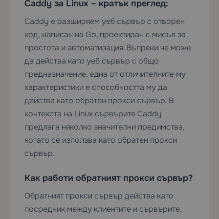
Caddy за Linux – кратък преглед:
Caddy е разширяем уеб сървър с отворен
код, написан на Go, проектиран с мисъл за
простота и автоматизация. Въпреки че може
да действа като уеб сървър с общо
предназначение, една от отличителните му
характеристики е способността му да
действа като обратен прокси сървър. В
контекста на Linux сървърите Caddy
предлага няколко значителни предимства,
когато се използва като обратен прокси
сървър.
Как работи обратният прокси сървър?
Обратният прокси сървър действа като
посредник между клиентите и сървърите.