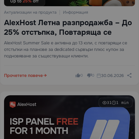
Актуализации на продукта
Информация
AlexHost Летна разпродажба – До
25% отстъпка, Повтаряща се
AlexHost Summer Sale е активна до 13 юли, с повтарящи се
отстъпки на планове за dedicated сървъри плюс купон за
подновяване за съществуващи клиенти.
Прочетете повече
30.06.2026
0
0
31
1 min