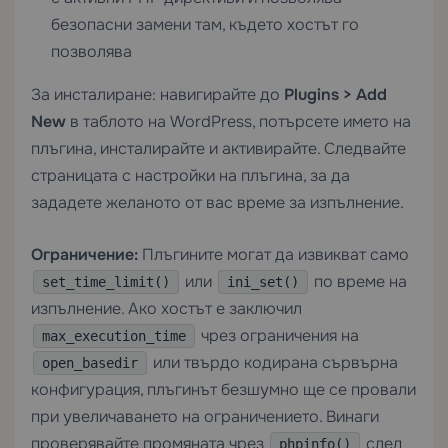
безопасни замени там, където хостът го
позволява
За инсталиране: навигирайте до
Plugins > Add
New
в таблото на WordPress, потърсете името на
плъгина, инсталирайте и активирайте. Следвайте
страницата с настройки на плъгина, за да
зададете желаното от вас време за изпълнение.
Ограничение:
Плъгините могат да извикват само
или
по време на
set_time_limit()
ini_set()
изпълнение. Ако хостът е заключил
чрез ограничения на
max_execution_time
или твърдо кодирана сървърна
open_basedir
конфигурация, плъгинът безшумно ще се провали
при увеличаването на ограничението. Винаги
проверявайте промяната чрез
след
phpinfo()