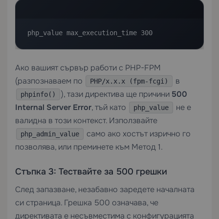
php_value max_execution_time 300
Ако вашият сървър работи с PHP-FPM
(разпознаваем по
в
PHP/x.x.x (fpm-fcgi)
), тази директива ще причини
500
phpinfo()
Internal Server Error
, тъй като
не е
php_value
валидна в този контекст. Използвайте
само ако хостът изрично го
php_admin_value
позволява, или преминете към Метод 1.
Стъпка 3: Тествайте за 500 грешки
След запазване, незабавно заредете началната
си страница. Грешка 500 означава, че
директивата е несъвместима с конфигурацията