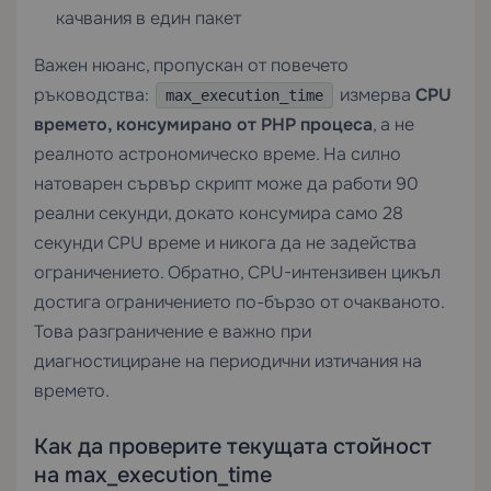
качвания в един пакет
Важен нюанс, пропускан от повечето
ръководства:
измерва
CPU
max_execution_time
времето, консумирано от PHP процеса
, а не
реалното астрономическо време. На силно
натоварен сървър скрипт може да работи 90
реални секунди, докато консумира само 28
секунди CPU време и никога да не задейства
ограничението. Обратно, CPU-интензивен цикъл
достига ограничението по-бързо от очакваното.
Това разграничение е важно при
диагностициране на периодични изтичания на
времето.
Как да проверите текущата стойност
на max_execution_time