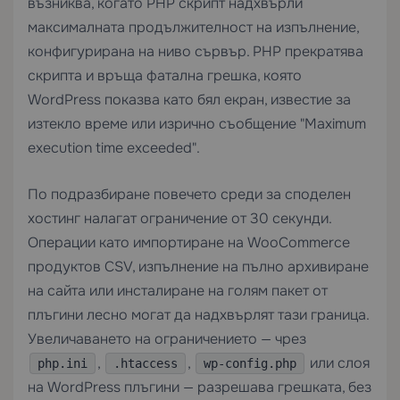
възниква, когато PHP скрипт надхвърли
максималната продължителност на изпълнение,
конфигурирана на ниво сървър. PHP прекратява
скрипта и връща фатална грешка, която
WordPress показва като бял екран, известие за
изтекло време или изрично съобщение "Maximum
execution time exceeded".
По подразбиране повечето среди за споделен
хостинг налагат ограничение от 30 секунди.
Операции като импортиране на WooCommerce
продуктов CSV, изпълнение на пълно архивиране
на сайта или инсталиране на голям пакет от
плъгини лесно могат да надхвърлят тази граница.
Увеличаването на ограничението — чрез
,
,
или слоя
php.ini
.htaccess
wp-config.php
на WordPress плъгини — разрешава грешката, без