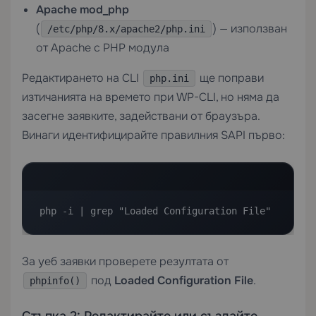
Apache mod_php
(
) — използван
/etc/php/8.x/apache2/php.ini
от Apache с PHP модула
Редактирането на CLI
ще поправи
php.ini
изтичанията на времето при WP-CLI, но няма да
засегне заявките, задействани от браузъра.
Винаги идентифицирайте правилния SAPI първо:
php -i | grep "Loaded Configuration File"
За уеб заявки проверете резултата от
под
Loaded Configuration File
.
phpinfo()