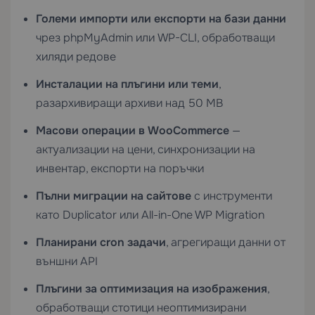
Големи импорти или експорти на бази данни
чрез phpMyAdmin или WP-CLI, обработващи
хиляди редове
Инсталации на плъгини или теми
,
разархивиращи архиви над 50 MB
Масови операции в WooCommerce
—
актуализации на цени, синхронизации на
инвентар, експорти на поръчки
Пълни миграции на сайтове
с инструменти
като Duplicator или All-in-One WP Migration
Планирани cron задачи
, агрегиращи данни от
външни API
Плъгини за оптимизация на изображения
,
обработващи стотици неоптимизирани