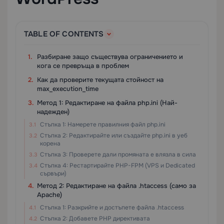
TABLE OF CONTENTS
Разбиране защо съществува ограничението и
кога се превръща в проблем
Как да проверите текущата стойност на
max_execution_time
Метод 1: Редактиране на файла php.ini (Най-
надежден)
Стъпка 1: Намерете правилния файл php.ini
Стъпка 2: Редактирайте или създайте php.ini в уеб
корена
Стъпка 3: Проверете дали промяната е влязла в сила
Стъпка 4: Рестартирайте PHP-FPM (VPS и Dedicated
сървъри)
Метод 2: Редактиране на файла .htaccess (само за
Apache)
Стъпка 1: Разкрийте и достъпете файла .htaccess
Стъпка 2: Добавете PHP директивата