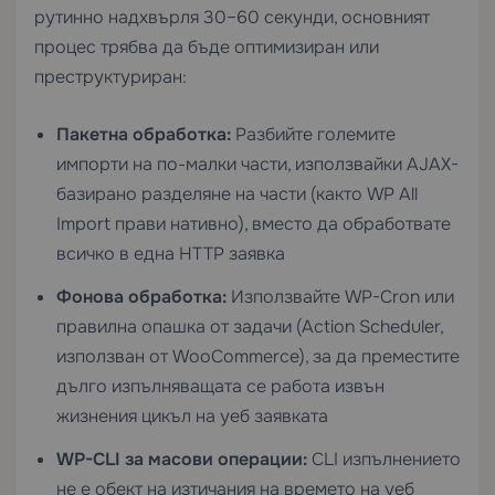
рутинно надхвърля 30–60 секунди, основният
процес трябва да бъде оптимизиран или
преструктуриран:
Пакетна обработка:
Разбийте големите
импорти на по-малки части, използвайки AJAX-
базирано разделяне на части (както WP All
Import прави нативно), вместо да обработвате
всичко в една HTTP заявка
Фонова обработка:
Използвайте WP-Cron или
правилна опашка от задачи (Action Scheduler,
използван от WooCommerce), за да преместите
дълго изпълняващата се работа извън
жизнения цикъл на уеб заявката
WP-CLI за масови операции:
CLI изпълнението
не е обект на изтичания на времето на уеб