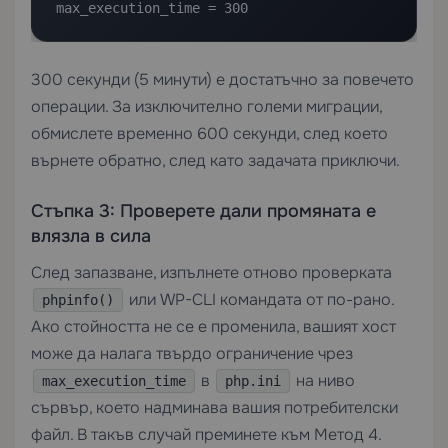
max_execution_time = 300
300 секунди (5 минути) е достатъчно за повечето
операции. За изключително големи миграции,
обмислете временно 600 секунди, след което
върнете обратно, след като задачата приключи.
Стъпка 3: Проверете дали промяната е
влязла в сила
След запазване, изпълнете отново проверката
или WP-CLI командата от по-рано.
phpinfo()
Ако стойността не се е променила, вашият хост
може да налага твърдо ограничение чрез
в
на ниво
max_execution_time
php.ini
сървър, което надминава вашия потребителски
файл. В такъв случай преминете към Метод 4.