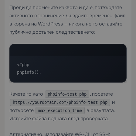
Преди да промените каквото и да е, потвърдете
активното ограничение. Създайте временен файл
в корена на WordPress — никога не го оставяйте
публично достъпен след тестването:
<?php

phpinfo();
Качете го като
, посетете
phpinfo-test.php
и
https://yourdomain.com/phpinfo-test.php
потърсете
в резултата.
max_execution_time
Изтрийте файла веднага след проверката.
Алтернативно, използвайте WP-CLI от SSH: