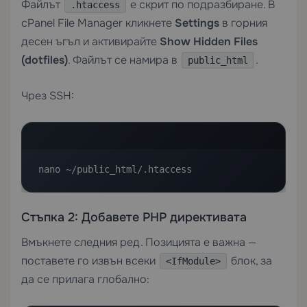
Файлът
е скрит по подразбиране. В
.htaccess
cPanel File Manager кликнете
Settings
в горния
десен ъгъл и активирайте
Show Hidden Files
(dotfiles)
. Файлът се намира в
.
public_html
Чрез SSH:
nano ~/public_html/.htaccess
Стъпка 2: Добавете PHP директивата
Вмъкнете следния ред. Позицията е важна —
поставете го извън всеки
блок, за
<IfModule>
да се прилага глобално: