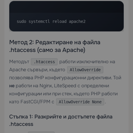
sudo systemctl reload apache2
Метод 2: Редактиране на файла
.htaccess (само за Apache)
Методът
работи изключително на
.htaccess
Apache сървъри, където
AllowOverride
позволява PHP конфигурационни директиви. Той
не
работи на Nginx, LiteSpeed с определени
конфигурации или при стек, където PHP работи
като FastCGI/FPM с
.
AllowOverride None
Стъпка 1: Разкрийте и достъпете файла
.htaccess