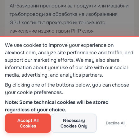
AI-базирани препоръки за продукти или мащабни
тръбопроводи за обработка на изображения,
GPU хостингът
прехвърля интензивното
изчисление изцяло извън PHP слоя.
We use cookies to improve your experience on
Практически контролен списък за
alexhost.com, analyze site performance and traffic, and
вземане на решения
support our marketing efforts. We may also share
Използвайте този контролен списък преди и след
information about your use of our site with our social
media, advertising, and analytics partners.
прилагане на всяко решение:
By clicking one of the buttons below, you can choose
Потвърдете текущата стойност на
your cookie preferences.
чрез
или
max_execution_time
phpinfo()
Note: Some technical cookies will be stored
WP-CLI преди да правите промени
regardless of your choice.
Идентифицирайте вашия сървърен стек
Accept All
Necessary
Decline All
Cookies
Cookies Only
(Apache + mod_php, Apache + FPM, Nginx +
FPM) преди да изберете метод