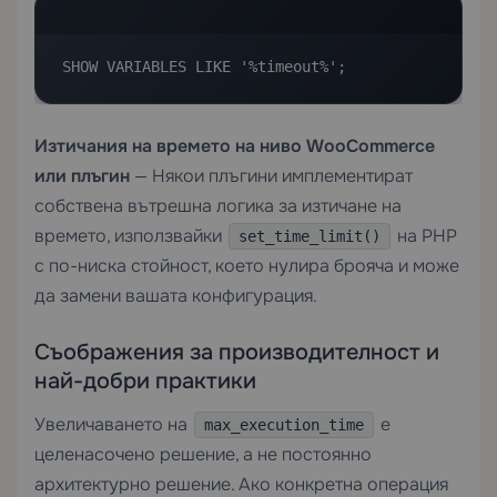
SHOW VARIABLES LIKE '%timeout%';
Изтичания на времето на ниво WooCommerce
или плъгин
— Някои плъгини имплементират
собствена вътрешна логика за изтичане на
времето, използвайки
на PHP
set_time_limit()
с по-ниска стойност, което нулира брояча и може
да замени вашата конфигурация.
Съображения за производителност и
най-добри практики
Увеличаването на
е
max_execution_time
целенасочено решение, а не постоянно
архитектурно решение. Ако конкретна операция