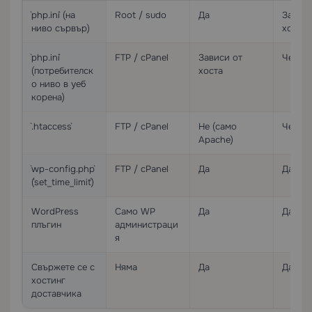
`php.ini` (на
Root / sudo
Да
Зависи
ниво сървър)
хоста
`php.ini`
FTP / cPanel
Зависи от
Често 
(потребителск
хоста
о ниво в уеб
корена)
`.htaccess`
FTP / cPanel
Не (само
Често 
Apache)
`wp-config.php`
FTP / cPanel
Да
Да
(`set_time_limit`)
WordPress
Само WP
Да
Да
плъгин
администраци
я
Свържете се с
Няма
Да
Да
хостинг
доставчика