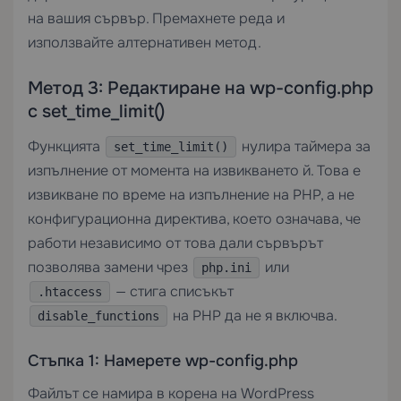
на вашия сървър. Премахнете реда и
използвайте алтернативен метод.
Метод 3: Редактиране на wp-config.php
с set_time_limit()
Функцията
нулира таймера за
set_time_limit()
изпълнение от момента на извикването й. Това е
извикване по време на изпълнение на PHP, а не
конфигурационна директива, което означава, че
работи независимо от това дали сървърът
позволява замени чрез
или
php.ini
— стига списъкът
.htaccess
на PHP да не я включва.
disable_functions
Стъпка 1: Намерете wp-config.php
Файлът се намира в корена на WordPress