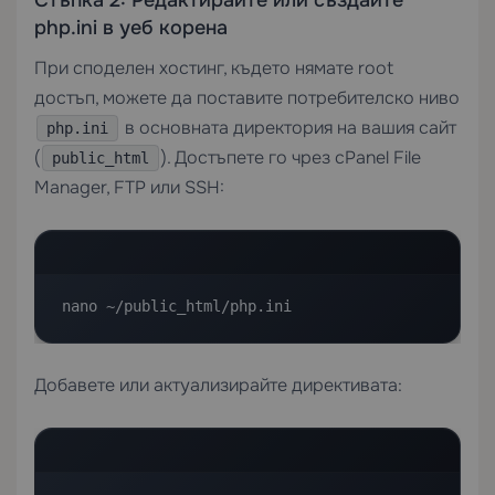
Стъпка 2: Редактирайте или създайте
php.ini в уеб корена
При споделен хостинг, където нямате root
достъп, можете да поставите потребителско ниво
в основната директория на вашия сайт
php.ini
(
). Достъпете го чрез cPanel File
public_html
Manager, FTP или SSH:
nano ~/public_html/php.ini
Добавете или актуализирайте директивата: