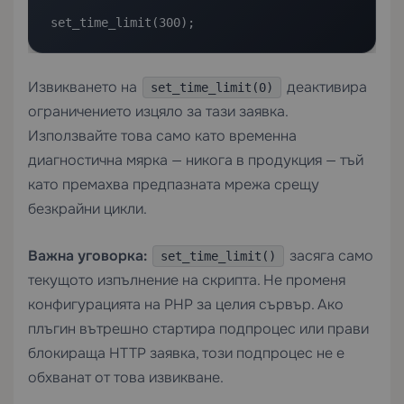
set_time_limit(300);
Извикването на
деактивира
set_time_limit(0)
ограничението изцяло за тази заявка.
Използвайте това само като временна
диагностична мярка — никога в продукция — тъй
като премахва предпазната мрежа срещу
безкрайни цикли.
Важна уговорка:
засяга само
set_time_limit()
текущото изпълнение на скрипта. Не променя
конфигурацията на PHP за целия сървър. Ако
плъгин вътрешно стартира подпроцес или прави
блокираща HTTP заявка, този подпроцес не е
обхванат от това извикване.