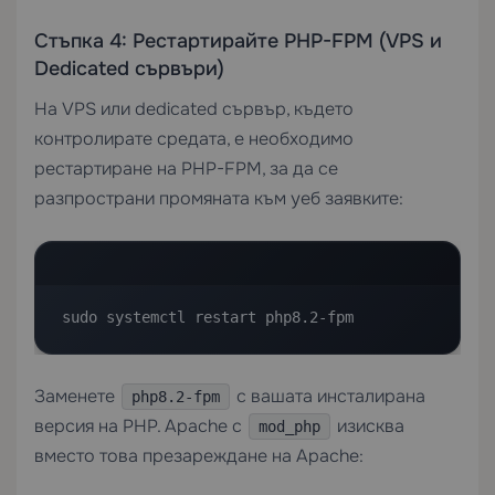
Стъпка 4: Рестартирайте PHP-FPM (VPS и
Dedicated сървъри)
На
VPS
или
dedicated сървър
, където
контролирате средата, е необходимо
рестартиране на PHP-FPM, за да се
разпространи промяната към уеб заявките:
sudo systemctl restart php8.2-fpm
Заменете
с вашата инсталирана
php8.2-fpm
версия на PHP. Apache с
изисква
mod_php
вместо това презареждане на Apache: