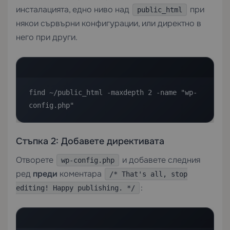
инсталацията, едно ниво над
при
public_html
някои сървърни конфигурации, или директно в
него при други.
find ~/public_html -maxdepth 2 -name "wp-
config.php"
Стъпка 2: Добавете директивата
Отворете
и добавете следния
wp-config.php
ред
преди
коментара
/* That's all, stop
:
editing! Happy publishing. */