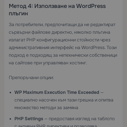
Метод 4: Използване на WordPress
плъгин
За потребители, предпочитащи да не редактират
сървърни файлове директно, няколко плъгина
излагат PHP конфигурационни стойности чрез
административния интерфейс на WordPress. Този
подход е подходящ за нетехнически собственици
на сайтове при управляван хостинг.
Препоръчани опции:
WP Maximum Execution Time Exceeded
—
специално насочен към тази грешка и опитва
множество методи за замяна
PHP Settings
— предоставя изглед на таблото
с активни PHP директиви и позволява