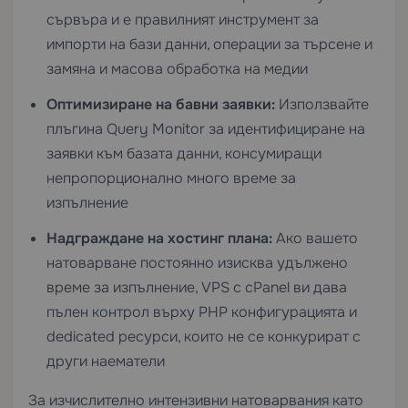
сървъра и е правилният инструмент за
импорти на бази данни, операции за търсене и
замяна и масова обработка на медии
Оптимизиране на бавни заявки:
Използвайте
плъгина Query Monitor за идентифициране на
заявки към базата данни, консумиращи
непропорционално много време за
изпълнение
Надграждане на хостинг плана:
Ако вашето
натоварване постоянно изисква удължено
време за изпълнение,
VPS с cPanel
ви дава
пълен контрол върху PHP конфигурацията и
dedicated ресурси, които не се конкурират с
други наематели
За изчислително интензивни натоварвания като