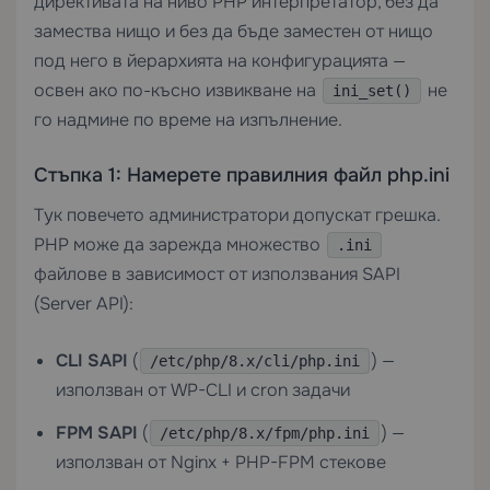
директивата на ниво PHP интерпретатор, без да
замества нищо и без да бъде заместен от нищо
под него в йерархията на конфигурацията —
освен ако по-късно извикване на
не
ini_set()
го надмине по време на изпълнение.
Стъпка 1: Намерете правилния файл php.ini
Тук повечето администратори допускат грешка.
PHP може да зарежда множество
.ini
файлове в зависимост от използвания SAPI
(Server API):
CLI SAPI
(
) —
/etc/php/8.x/cli/php.ini
използван от WP-CLI и cron задачи
FPM SAPI
(
) —
/etc/php/8.x/fpm/php.ini
използван от Nginx + PHP-FPM стекове