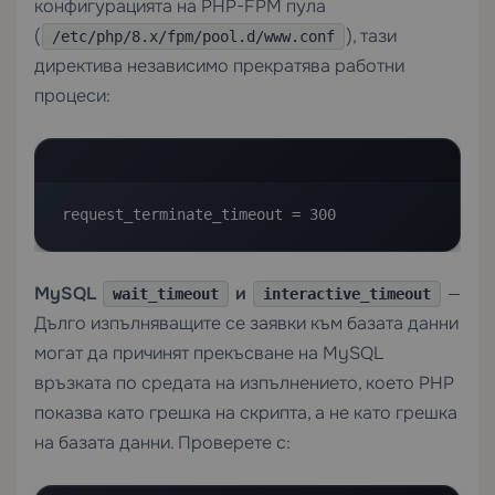
конфигурацията на PHP-FPM пула
(
), тази
/etc/php/8.x/fpm/pool.d/www.conf
директива независимо прекратява работни
процеси:
request_terminate_timeout = 300
MySQL
и
—
wait_timeout
interactive_timeout
Дълго изпълняващите се заявки към базата данни
могат да причинят прекъсване на MySQL
връзката по средата на изпълнението, което PHP
показва като грешка на скрипта, а не като грешка
на базата данни. Проверете с: