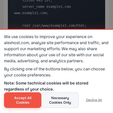
    listen 443 ssl;

    server_name example1.com 
www.example1.com;

    root /var/www/example1.com/html;

    index index.html;

We use cookies to improve your experience on
alexhost.com, analyze site performance and traffic, and
    ssl_certificate 
support our marketing efforts. We may also share
/etc/letsencrypt/live/example1.com/fullcha
information about your use of our site with our social
in.pem;

media, advertising, and analytics partners.
    ssl_certificate_key 
By clicking one of the buttons below, you can choose
/etc/letsencrypt/live/example1.com/privkey
your cookie preferences.
.pem;

    include /etc/letsencrypt/options-ssl-
Note: Some technical cookies will be stored
regardless of your choice.
nginx.conf;

    ssl_dhparam /etc/letsencrypt/ssl-
Accept All
Necessary
Decline All
dhparams.pem;

Cookies
Cookies Only