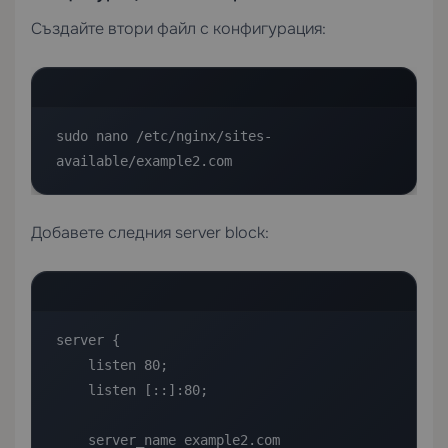
Създайте втори файл с конфигурация:
sudo nano /etc/nginx/sites-
available/example2.com
Добавете следния server block:
server {

    listen 80;

    listen [::]:80;

    server_name example2.com 