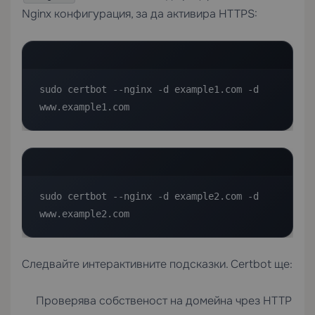
Nginx конфигурация, за да активира HTTPS:
sudo certbot --nginx -d example1.com -d 
www.example1.com
sudo certbot --nginx -d example2.com -d 
www.example2.com
Следвайте интерактивните подсказки. Certbot ще:
Проверява собственост на домейна чрез HTTP