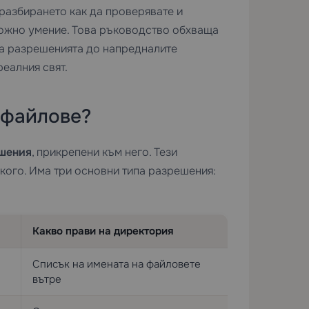
 разбирането как да проверявате и
ложно умение. Това ръководство обхваща
 на разрешенията до напредналите
еалния свят.
 файлове?
шения
, прикрепени към него. Тези
кого. Има три основни типа разрешения:
Какво прави на директория
Списък на имената на файловете
вътре