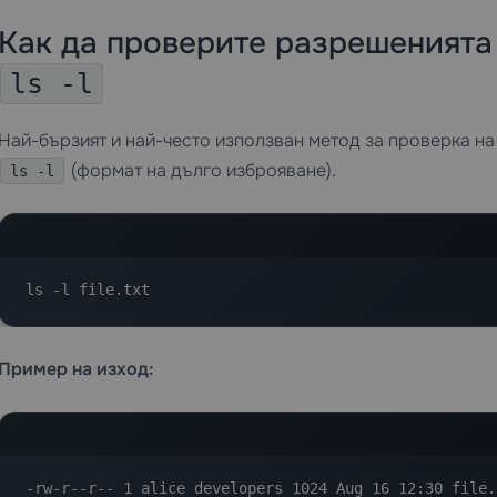
Как да проверите разрешенията
ls -l
Най-бързият и най-често използван метод за проверка н
(формат на дълго изброяване).
ls -l
ls -l file.txt
Пример на изход:
-rw-r--r-- 1 alice developers 1024 Aug 16 12:30 file.