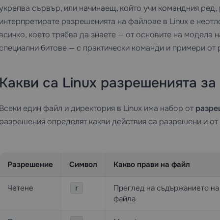
укрепва сървър, или начинаещ, който учи командния ред,
интерпретирате разрешенията на файлове в Linux е неот
всичко, което трябва да знаете — от основите на модела
специални битове — с практически команди и примери от р
Какви са Linux разрешенията за
Всеки един файл и директория в Linux има набор от
разре
разрешения определят какви действия са разрешени и от 
Разрешение
Символ
Какво прави на файл
Четене
Преглед на съдържанието на
r
файла