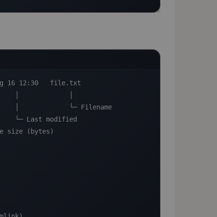
g 16 12:30   file.txt

    │             │

    │             └─ Filename

    └─ Last modified

e size (bytes)

mlink)