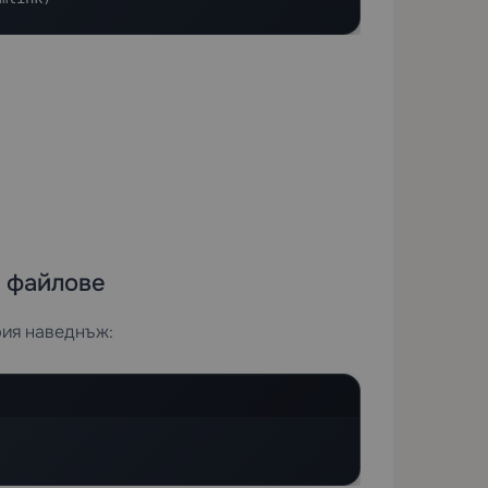
 файлове
рия наведнъж: