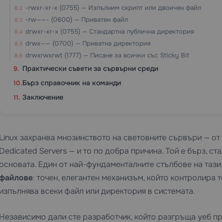
-rwxr-xr-x (0755) — Изпълним скрипт или двоичен файл
-rw——- (0600) — Приватен файл
drwxr-xr-x (0755) — Стандартна публична директория
drwx—— (0700) — Приватна директория
drwxrwxrwt (1777) — Писане за всички със Sticky Bit
Практически съвети за сървърни среди
Бърз справочник на команди
Заключение
Linux захранва мнозинството на световните сървъри — от
Dedicated Servers
— и то по добра причина. Той е бърз, ст
основата. Един от най-фундаменталните стълбове на тази
файлове
: точен, елегантен механизъм, който контролира 
изпълнява всеки файл или директория в системата.
Независимо дали сте разработчик, който разгръща уеб п