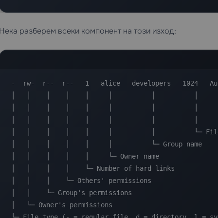
Нека разберем всеки компонент на този изход:
-  rw-  r--  r--   1   alice   developers   1024   Au
│   │    │    │    │     │          │          │     
│   │    │    │    │     │          │          │     
│   │    │    │    │     │          │          │     
│   │    │    │    │     │          │          └─ Fil
│   │    │    │    │     │          └─ Group name

│   │    │    │    │     └─ Owner name

│   │    │    │    └─ Number of hard links

│   │    │    └─ Others' permissions

│   │    └─ Group's permissions

│   └─ Owner's permissions

└─ File type (- = regular file, d = directory, l = sy