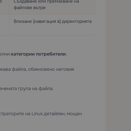
е
Създаване или премахване на
файлове вътре
Влизане (навигация в) директорията
делни
категории потребители
:
ежава файла, обикновено неговия
ачената група на файла.
страторите на Linux детайлен, мощен