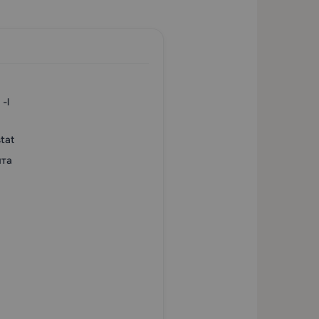
-l
tat
ята