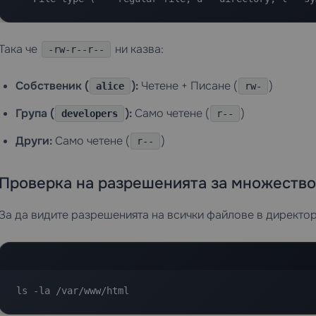
Така че
ни казва:
-rw-r--r--
Собственик (
):
Четене + Писане (
)
alice
rw-
Група (
):
Само четене (
)
developers
r--
Други:
Само четене (
)
r--
Проверка на разрешенията за множество
За да видите разрешенията на всички файлове в директо
ls -la /var/www/html