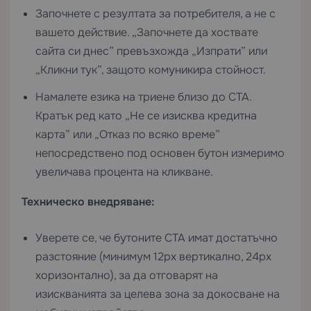
Започнете с резултата за потребителя, а не с
вашето действие. „Започнете да хоствате
сайта си днес” превъзхожда „Изпрати” или
„Кликни тук”, защото комуникира стойност.
Намалете езика на триене близо до CTA.
Кратък ред като „Не се изисква кредитна
карта” или „Отказ по всяко време”
непосредствено под основен бутон измеримо
увеличава процента на кликване.
Техническо внедряване:
Уверете се, че бутоните CTA имат достатъчно
разстояние (минимум 12px вертикално, 24px
хоризонтално), за да отговарят на
изискванията за целева зона за докосване на