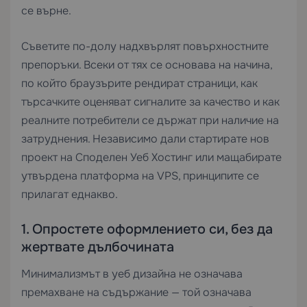
се върне.
Съветите по-долу надхвърлят повърхностните
препоръки. Всеки от тях се основава на начина,
по който браузърите рендират страници, как
търсачките оценяват сигналите за качество и как
реалните потребители се държат при наличие на
затруднения. Независимо дали стартирате нов
проект на
Споделен Уеб Хостинг
или мащабирате
утвърдена платформа на
VPS
, принципите се
прилагат еднакво.
1. Опростете оформлението си, без да
жертвате дълбочината
Минимализмът в уеб дизайна не означава
премахване на съдържание — той означава