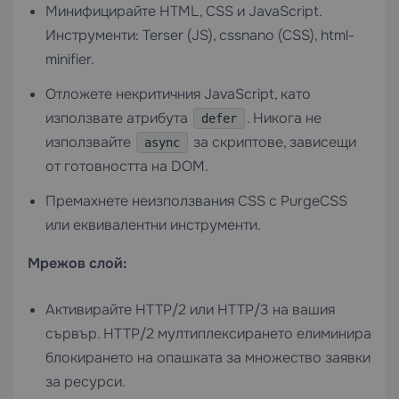
Минифицирайте HTML, CSS и JavaScript.
Инструменти: Terser (JS), cssnano (CSS), html-
minifier.
Отложете некритичния JavaScript, като
използвате атрибута
. Никога не
defer
използвайте
за скриптове, зависещи
async
от готовността на DOM.
Премахнете неизползвания CSS с PurgeCSS
или еквивалентни инструменти.
Мрежов слой:
Активирайте HTTP/2 или HTTP/3 на вашия
сървър. HTTP/2 мултиплексирането елиминира
блокирането на опашката за множество заявки
за ресурси.