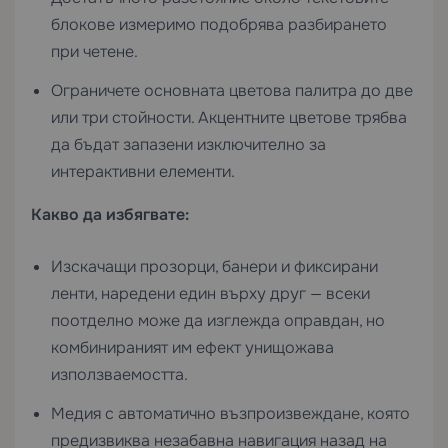
блокове измеримо подобрява разбирането
при четене.
Ограничете основната цветова палитра до две
или три стойности. Акцентните цветове трябва
да бъдат запазени изключително за
интерактивни елементи.
Какво да избягвате:
Изскачащи прозорци, банери и фиксирани
ленти, наредени един върху друг — всеки
поотделно може да изглежда оправдан, но
комбинираният им ефект унищожава
използваемостта.
Медия с автоматично възпроизвеждане, която
предизвиква незабавна навигация назад на