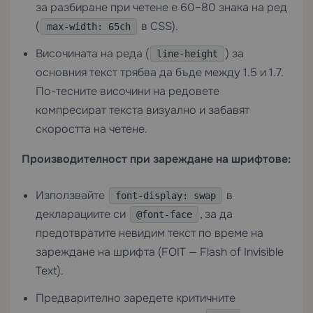
за разбиране при четене е 60–80 знака на ред
(
в CSS).
max-width: 65ch
Височината на реда (
) за
line-height
основния текст трябва да бъде между 1.5 и 1.7.
По-тесните височини на редовете
компресират текста визуално и забавят
скоростта на четене.
Производителност при зареждане на шрифтове:
Използвайте
в
font-display: swap
декларациите си
, за да
@font-face
предотвратите невидим текст по време на
зареждане на шрифта (FOIT — Flash of Invisible
Text).
Предварително заредете критичните