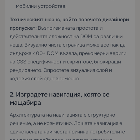
мобилни устройства.
Техническият нюанс, който повечето дизайнери
пропускат:
Възприеманата простота и
действителната сложност на DOM са различни
неща. Визуално чиста страница може все пак да
съдържа 400+ DOM възела, прекомерни вериги
на CSS специфичност и скриптове, блокиращи
рендирането. Опростете визуалния слой и
кодовия слой едновременно.
2. Изградете навигация, която се
мащабира
Архитектурата на навигацията е структурно
решение, а не козметично. Лошата навигация е
единствената най-честа причина потребителите