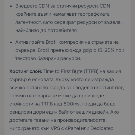
Внедрете CDN за статични ресурси. CDN
крайните възли намаляват географската
латентност, като сервират ресурси от възела,
най-близо до потребителя.
Активирайте Brotli компресия на страната на
сървъра. Brotli превъзхожда gzip с 15–25% при
текстово базирани ресурси.
Хостинг слой:
Time to First Byte (TTFB) на вашия
сървър е основата, върху която се изгражда
всичко останало. Среда за споделен хостинг под
голямо натоварване може да произведе
стойности на TTFB над 800ms, преди да бъде
рендиран дори един байт от вашия дизайн. Ако
достигате тавани на производителността,
мигрирането към
VPS с cPanel
или
Dedicated