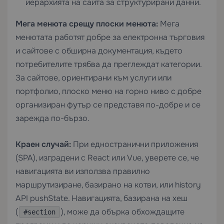
йерархията на сайта за структурирани данни.
Мега менюта срещу плоски менюта:
Мега
менютата работят добре за електронна търговия
и сайтове с обширна документация, където
потребителите трябва да преглеждат категории.
За сайтове, ориентирани към услуги или
портфолио, плоско меню на горно ниво с добре
организиран футър се представя по-добре и се
зарежда по-бързо.
Краен случай:
При едностранични приложения
(SPA), изградени с React или Vue, уверете се, че
навигацията ви използва правилно
маршрутизиране, базирано на котви, или history
API pushState. Навигацията, базирана на хеш
(
), може да обърка обхождащите
#section