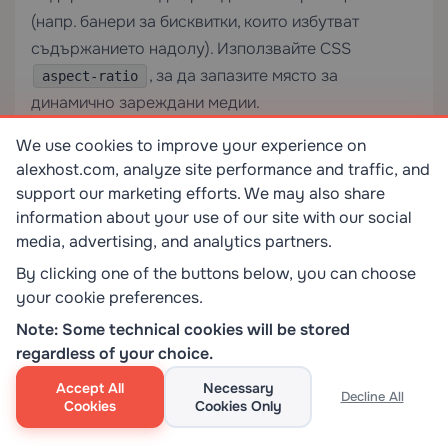
(напр. банери за бисквитки, които избутват
съдържанието надолу). Използвайте CSS
, за да запазите място за
aspect-ratio
динамично зареждани медии.
We use cookies to improve your experience on
HTTPS и сигнали за доверие:
Уверете се, че
alexhost.com, analyze site performance and traffic, and
сайтът ви работи на HTTPS. Валидният SSL
support our marketing efforts. We may also share
сертификат е потвърден сигнал за класиране от
information about your use of our site with our social
Google и задължително изискване за
media, advertising, and analytics partners.
индикаторите за доверие на браузъра. Ако
By clicking one of the buttons below, you can choose
текущата ви конфигурация не разполага с такъв,
your cookie preferences.
SSL сертификатите
осигуряват слоя за
Note: Some technical cookies will be stored
криптиране, който изискват както търсачките,
regardless of your choice.
така и потребителите. Предупрежденията за
Accept All
Necessary
смесено съдържание (HTTP ресурси, заредени
Decline All
Cookies
Cookies Only
на HTTPS страница) ще потиснат иконата за