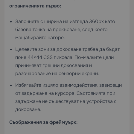
ограниченията първо:
Започнете с ширина на изгледа 360px като
базова точка на прекъсване, след което
мащабирайте нагоре.
Целевите зони за докосване трябва да бъдат
поне 44×44 CSS пиксела. По-малките цели
причиняват грешни докосвания и
разочарование на сензорни екрани.
Избягвайте изцяло взаимодействия, зависещи
от задържане на курсора. Състоянията при
задържане не съществуват на устройства с
докосване.
Съображения за фреймуърк: