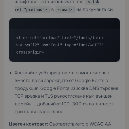
шрифтове, като използвате таг
<link
в
на документа си:
rel="preload">
<head>
<link rel="preload" href="/fonts/inter-
var.woff2" as="font" type="font/woff2" 
crossorigin>
Хоствайте уеб шрифтовете самостоятелно,
вместо да ги зареждате от Google Fonts в
продукция. Google Fonts изисква DNS търсене,
TCP връзка и TLS ръкостискане към външен
домейн — добавяйки 100–300ms латентност
при първо зареждане.
Цветен контраст:
Съответствието с WCAG AA