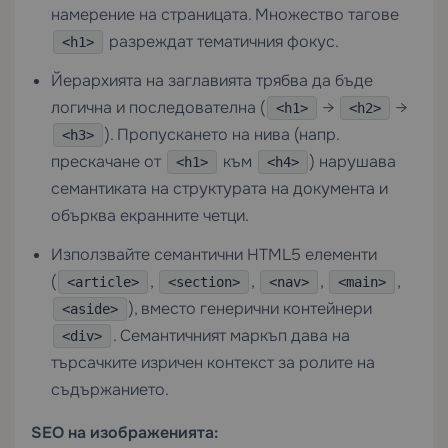
намерение на страницата. Множество тагове
разреждат тематичния фокус.
<h1>
Йерархията на заглавията трябва да бъде
логична и последователна (
→
→
<h1>
<h2>
). Пропускането на нива (напр.
<h3>
прескачане от
към
) нарушава
<h1>
<h4>
семантиката на структурата на документа и
обърква екранните четци.
Използвайте семантични HTML5 елементи
(
,
,
,
,
<article>
<section>
<nav>
<main>
), вместо генерични контейнери
<aside>
. Семантичният маркъп дава на
<div>
търсачките изричен контекст за ролите на
съдържанието.
SEO на изображенията: