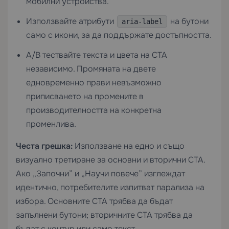
мобилни устройства.
Използвайте атрибути
на бутони
aria-label
само с икони, за да поддържате достъпността.
A/B тествайте текста и цвета на CTA
независимо. Промяната на двете
едновременно прави невъзможно
приписването на промените в
производителността на конкретна
променлива.
Честа грешка:
Използване на едно и също
визуално третиране за основни и вторични CTA.
Ако „Започни” и „Научи повече” изглеждат
идентично, потребителите изпитват парализа на
избора. Основните CTA трябва да бъдат
запълнени бутони; вторичните CTA трябва да
бъдат с контур или само текст.