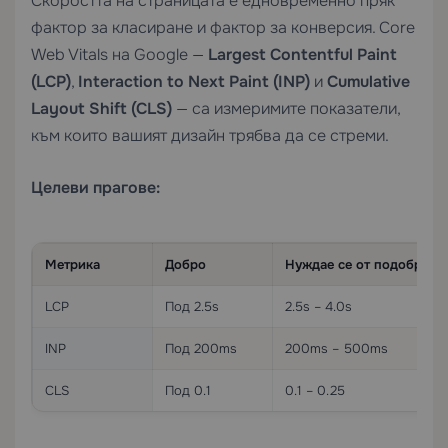
Скоростта на страницата е едновременно пряк
фактор за класиране и фактор за конверсия. Core
Web Vitals на Google —
Largest Contentful Paint
(LCP)
,
Interaction to Next Paint (INP)
и
Cumulative
Layout Shift (CLS)
— са измеримите показатели,
към които вашият дизайн трябва да се стреми.
Целеви прагове:
Метрика
Добро
Нуждае се от подобрени
LCP
Под 2.5s
2.5s – 4.0s
INP
Под 200ms
200ms – 500ms
CLS
Под 0.1
0.1 – 0.25