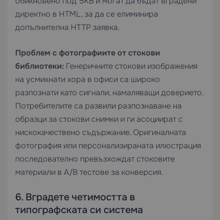
обикновено под 5KB и могат да бъдат вградени
директно в HTML, за да се елиминира
допълнителна HTTP заявка.
Проблем с фотографиите от стокови
библиотеки:
Генеричните стокови изображения
на усмихнати хора в офиси са широко
разпознати като сигнали, намаляващи доверието.
Потребителите са развили разпознаване на
образци за стокови снимки и ги асоциират с
нискокачествено съдържание. Оригиналната
фотография или персонализираната илюстрация
последователно превъзхождат стоковите
материали в A/B тестове за конверсия.
6. Вградете четимостта в
типографската си система