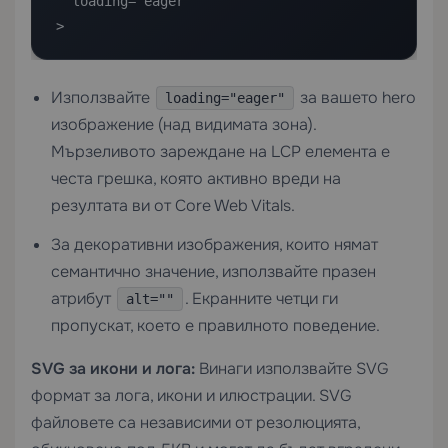
  loading="eager"

>
Използвайте
за вашето hero
loading="eager"
изображение (над видимата зона).
Мързеливото зареждане на LCP елемента е
честа грешка, която активно вреди на
резултата ви от Core Web Vitals.
За декоративни изображения, които нямат
семантично значение, използвайте празен
атрибут
. Екранните четци ги
alt=""
пропускат, което е правилното поведение.
SVG за икони и лога:
Винаги използвайте SVG
формат за лога, икони и илюстрации. SVG
файловете са независими от резолюцията,