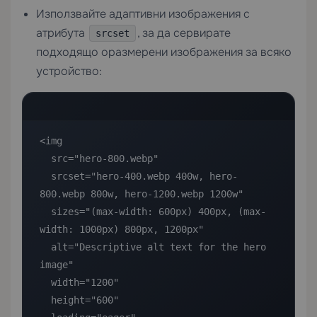
Използвайте адаптивни изображения с
атрибута
, за да сервирате
srcset
подходящо оразмерени изображения за всяко
устройство:
<img

  src="hero-800.webp"

  srcset="hero-400.webp 400w, hero-
800.webp 800w, hero-1200.webp 1200w"

  sizes="(max-width: 600px) 400px, (max-
width: 1000px) 800px, 1200px"

  alt="Descriptive alt text for the hero 
image"

  width="1200"

  height="600"
