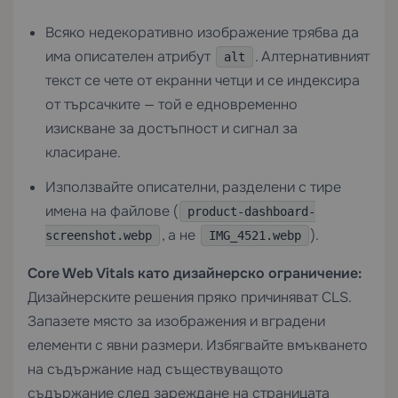
Всяко недекоративно изображение трябва да
има описателен атрибут
. Алтернативният
alt
текст се чете от екранни четци и се индексира
от търсачките — той е едновременно
изискване за достъпност и сигнал за
класиране.
Използвайте описателни, разделени с тире
имена на файлове (
product-dashboard-
, а не
).
screenshot.webp
IMG_4521.webp
Core Web Vitals като дизайнерско ограничение:
Дизайнерските решения пряко причиняват CLS.
Запазете място за изображения и вградени
елементи с явни размери. Избягвайте вмъкването
на съдържание над съществуващото
съдържание след зареждане на страницата