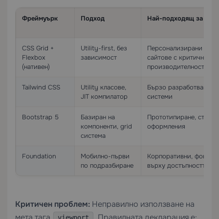
Фреймуърк
Подход
Най-подходящ за
CSS Grid +
Utility-first, без
Персонализирани прое
Flexbox
зависимост
сайтове с критична
(нативен)
производителност
Tailwind CSS
Utility класове,
Бързо разработване, д
JIT компилатор
системи
Bootstrap 5
Базиран на
Прототипиране, станда
компоненти, grid
оформления
система
Foundation
Мобилно-първи
Корпоративни, фокуси
по подразбиране
върху достъпността
Критичен проблем:
Неправилно използване на
мета тага
. Правилната декларация е:
viewport