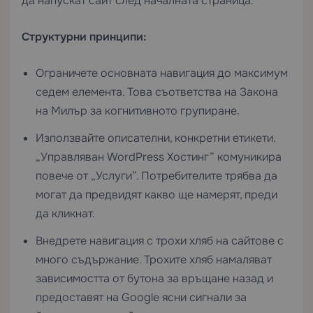
да напускат сайт след началната страница.
Структурни принципи:
Ограничете основната навигация до максимум
седем елемента. Това съответства на Закона
на Милър за когнитивното групиране.
Използвайте описателни, конкретни етикети.
„Управляван WordPress Хостинг” комуникира
повече от „Услуги”. Потребителите трябва да
могат да предвидят какво ще намерят, преди
да кликнат.
Внедрете навигация с трохи хляб на сайтове с
много съдържание. Трохите хляб намаляват
зависимостта от бутона за връщане назад и
предоставят на Google ясни сигнали за