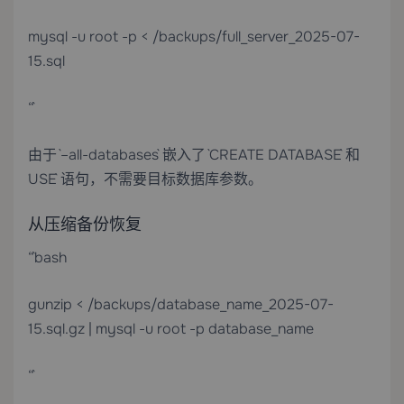
mysql -u root -p < /backups/full_server_2025-07-
15.sql
“`
由于 `–all-databases` 嵌入了 `CREATE DATABASE` 和
`USE` 语句，不需要目标数据库参数。
从压缩备份恢复
“`bash
gunzip < /backups/database_name_2025-07-
15.sql.gz | mysql -u root -p database_name
“`