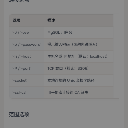
连接选项
选项
描述
`-u` / `–user`
MySQL 用户名
`-p` / `–password`
提示输入密码（切勿内联嵌入）
`-h` / `–host`
主机名或 IP 地址（默认：localhost）
`-P` / `–port`
TCP 端口（默认：3306）
`–socket`
本地连接的 Unix 套接字路径
`–ssl-ca`
用于加密连接的 CA 证书
范围选项