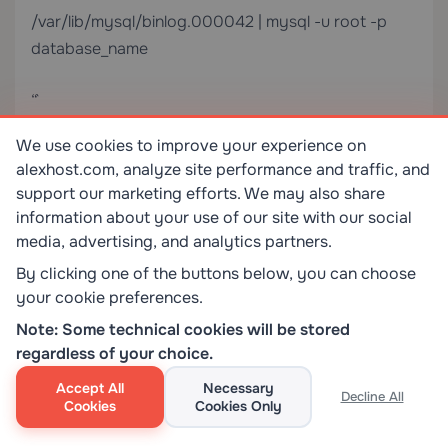
/var/lib/mysql/binlog.000042 | mysql -u root -p
database_name
“`
We use cookies to improve your experience on
使用 Cron 自动化备份
alexhost.com, analyze site performance and traffic, and
support our marketing efforts. We may also share
基本每日备份任务
information about your use of our site with our social
将凭据存储在 `~/.my.cnf` 中，而不是将其嵌入 cron 命
media, advertising, and analytics partners.
令：
By clicking one of the buttons below, you can choose
your cookie preferences.
“`ini
Note: Some technical cookies will be stored
regardless of your choice.
[mysqldump]
Accept All
Necessary
Decline All
Cookies
Cookies Only
user=backup_user