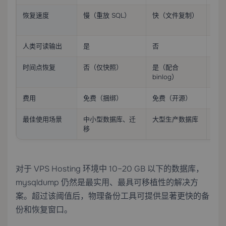
恢复速度
慢（重放 SQL）
快（文件复制）
快（
人类可读输出
是
否
否
时间点恢复
否（仅快照）
是（配合
是（
binlog）
费用
免费（捆绑）
免费（开源）
商业
最佳使用场景
中小型数据库、迁
大型生产数据库
企业
移
对于
VPS Hosting
环境中 10–20 GB 以下的数据库，
mysqldump 仍然是最实用、最具可移植性的解决方
案。超过该阈值后，物理备份工具可提供显著更快的备
份和恢复窗口。