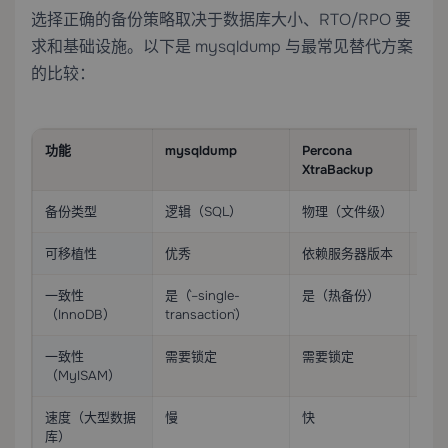
选择正确的备份策略取决于数据库大小、RTO/RPO 要
求和基础设施。以下是 mysqldump 与最常见替代方案
的比较：
功能
mysqldump
Percona
MyS
XtraBackup
Bac
备份类型
逻辑（SQL）
物理（文件级）
物理
可移植性
优秀
依赖服务器版本
依赖
一致性
是（`–single-
是（热备份）
是（
（InnoDB）
transaction`）
一致性
需要锁定
需要锁定
需要
（MyISAM）
速度（大型数据
慢
快
快
库）