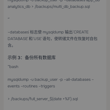
analytics_db > /backups/multi_db_backup.sql
“`
`–databases` 标志使 mysqldump 输出 `CREATE
DATABASE` 和 `USE` 语句，使转储文件在恢复时自包
含。
示例 3：备份所有数据库
“`bash
mysqldump -u backup_user -p –all-databases –
events –routines –triggers
> /backups/full_server_$(date +%F).sql