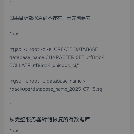
“`
如果目标数据库尚不存在，请先创建它：
“`bash
mysql -u root -p -e "CREATE DATABASE
database_name CHARACTER SET utf8mb4
COLLATE utf8mb4_unicode_ci;"
mysql -u root -p database_name <
/backups/database_name_2025-07-15.sql
“`
从完整服务器转储恢复所有数据库
“`bash