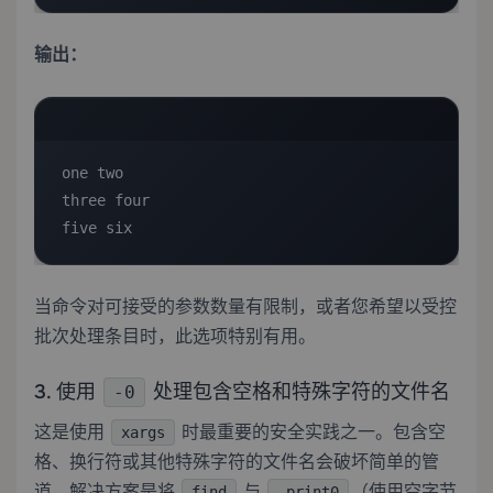
输出：
one two

three four

five six
当命令对可接受的参数数量有限制，或者您希望以受控
批次处理条目时，此选项特别有用。
3. 使用
处理包含空格和特殊字符的文件名
-0
这是使用
时最重要的安全实践之一。包含空
xargs
格、换行符或其他特殊字符的文件名会破坏简单的管
道。解决方案是将
与
（使用空字节
find
-print0