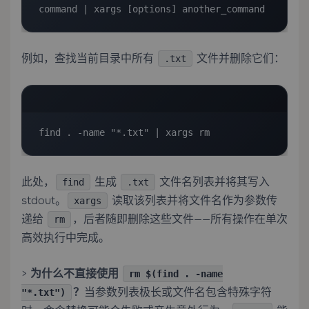
command | xargs [options] another_command
例如，查找当前目录中所有
文件并删除它们：
.txt
find . -name "*.txt" | xargs rm
此处，
生成
文件名列表并将其写入
find
.txt
stdout。
读取该列表并将文件名作为参数传
xargs
递给
，后者随即删除这些文件——所有操作在单次
rm
高效执行中完成。
>
为什么不直接使用
rm $(find . -name
？
当参数列表极长或文件名包含特殊字符
"*.txt")