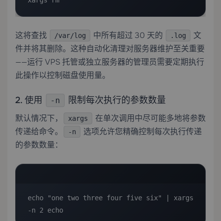
xargs rm
这将查找
中所有超过 30 天的
文
/var/log
.log
件并将其删除。这种自动化清理对服务器维护至关重要
——运行
VPS 托管
或
独立服务器
的管理员需要定期执行
此操作以控制磁盘使用量。
2. 使用
限制每次执行的参数数量
-n
默认情况下，
在单次调用中尽可能多地将参数
xargs
传递给命令。
选项允许您精确控制每次执行传递
-n
的参数数量：
echo "one two three four five six" | xargs 
-n 2 echo