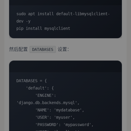
sudo apt install default-libmysqlclient-
dev -y

pip install mysqlclient
然后配置
设置：
DATABASES
DATABASES = {

    'default': {

        'ENGINE': 
'django.db.backends.mysql',

        'NAME': 'mydatabase',

        'USER': 'myuser',

        'PASSWORD': 'mypassword',
