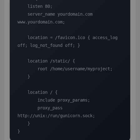
    listen 80;

    server_name yourdomain.com 
www.yourdomain.com;

    location = /favicon.ico { access_log 
off; log_not_found off; }

    location /static/ {

        root /home/username/myproject;

    }

    location / {

        include proxy_params;

        proxy_pass 
http://unix:/run/gunicorn.sock;

    }

}