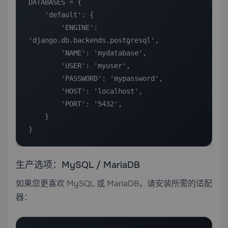
DATABASES = {

    'default': {

        'ENGINE': 
'django.db.backends.postgresql',

        'NAME': 'mydatabase',

        'USER': 'myuser',

        'PASSWORD': 'mypassword',

        'HOST': 'localhost',

        'PORT': '5432',

    }

}
生产选项：MySQL / MariaDB
如果您更喜欢 MySQL 或 MariaDB，请安装所需的适配
器：