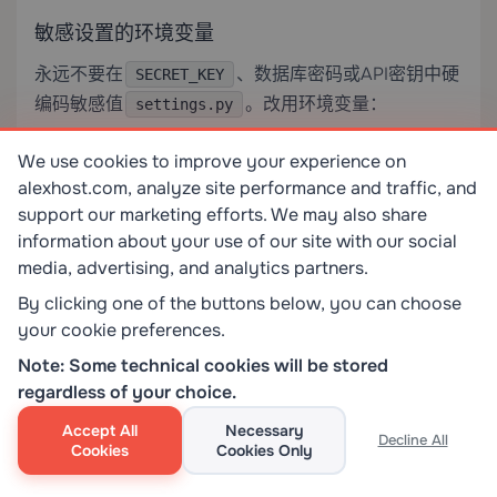
敏感设置的环境变量
永远不要在
、数据库密码或API密钥中硬
SECRET_KEY
编码敏感值
。改用环境变量：
settings.py
We use cookies to improve your experience on
alexhost.com, analyze site performance and traffic, and
support our marketing efforts. We may also share
pip install python-decouple
information about your use of our site with our social
media, advertising, and analytics partners.
在
中：
By clicking one of the buttons below, you can choose
settings.py
your cookie preferences.
Note: Some technical cookies will be stored
regardless of your choice.
from decouple import config

Accept All
Necessary
Decline All
Cookies
Cookies Only
SECRET_KEY = config('SECRET_KEY')
