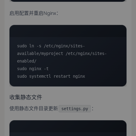
启用配置并重启Nginx：
sudo ln -s /etc/nginx/sites-
available/myproject /etc/nginx/sites-
enabled/

sudo nginx -t

sudo systemctl restart nginx
收集静态文件
使用静态文件目录更新
：
settings.py