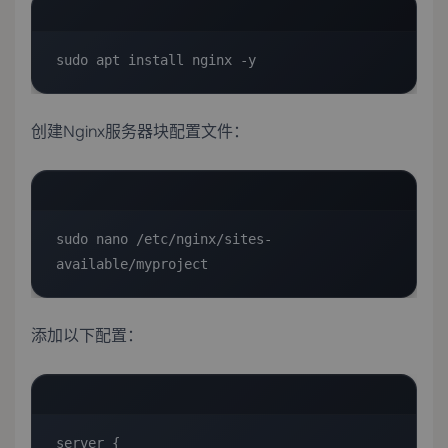
sudo apt install nginx -y
创建Nginx服务器块配置文件：
sudo nano /etc/nginx/sites-
available/myproject
添加以下配置：
server {
