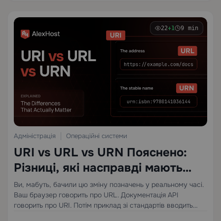
22
+1
9 min
Адміністрація
Операційні системи
URI vs URL vs URN Пояснено:
Різниці, які насправді мають
значення
Ви, мабуть, бачили цю зміну позначень у реальному часі.
Ваш браузер говорить про URL. Документація API
говорить про URI. Потім приклад зі стандартів вводить
URN і робить це звучати так, ніби веб винайшов третю