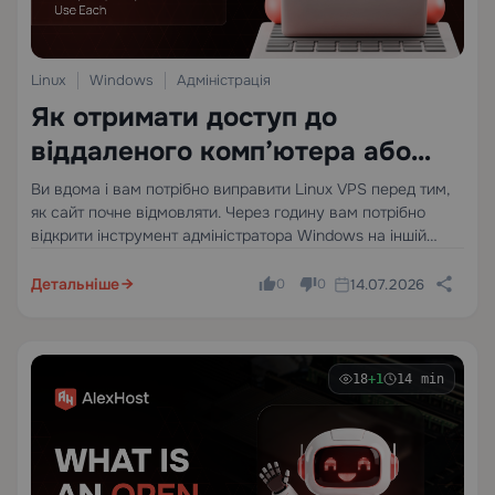
Linux
Windows
Адміністрація
Як отримати доступ до
віддаленого комп’ютера або
сервера: SSH, RDP, VNC та коли
Ви вдома і вам потрібно виправити Linux VPS перед тим,
як сайт почне відмовляти. Через годину вам потрібно
використовувати кожен
відкрити інструмент адміністратора Windows на іншій
машині так, ніби ви сидите перед нею. Потім неправильне
правило брандмауера блокує вам доступ до сервера…
Детальніше
14.07.2026
0
0
18
+1
14 min