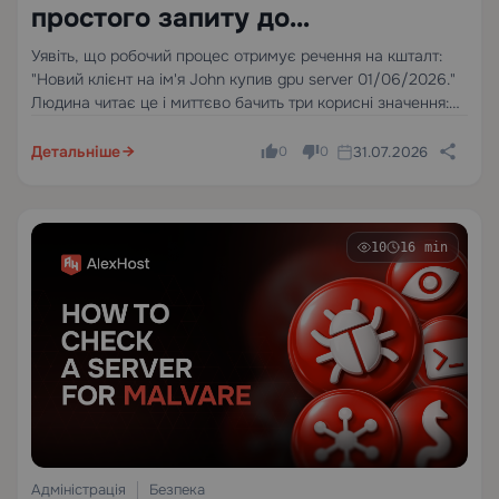
простого запиту до
структурованих даних робочого
Уявіть, що робочий процес отримує речення на кшталт:
"Новий клієнт на ім'я John купив gpu server 01/06/2026."
процесу
Людина читає це і миттєво бачить три корисні значення:
ім'я клієнта, продукт і дату.
Детальніше
31.07.2026
0
0
10
16 min
Адміністрація
Безпека