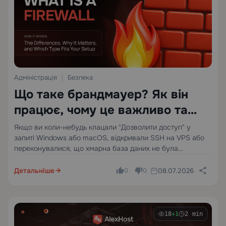
Адміністрація
Безпека
Що таке брандмауер? Як він
працює, чому це важливо та
який тип підходить для вашої
Якщо ви коли-небудь клацали "Дозволити доступ" у
запиті Windows або macOS, відкривали SSH на VPS або
установки
переконувалися, що хмарна база даних не була
загальнодоступною, ви вже приймали рішення щодо
брандмауера. Більшість людей роблять це фрагментарно.
Детальніше
08.07.2026
0
0
Вони знають, що це налаштування…
18
+1
2 min