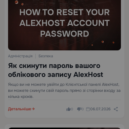
Адміністрація
Безпека
Як скинути пароль вашого
облікового запису AlexHost
Якщо ви не можете увійти до Клієнтської панелі AlexHost,
ви можете скинути свій пароль прямо зі сторінки входу за
кілька кроків.
Детальніше
06.07.2026
0
0