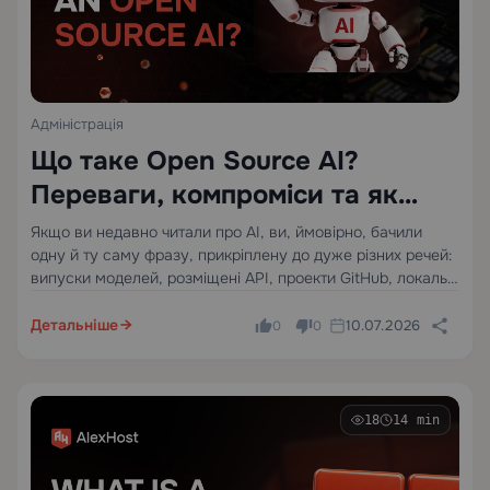
Адміністрація
Що таке Open Source AI?
Переваги, компроміси та як
вибрати
Якщо ви недавно читали про AI, ви, ймовірно, бачили
одну й ту саму фразу, прикріплену до дуже різних речей:
випуски моделей, розміщені API, проекти GitHub, локальні
LLM інструменти, посібники з самостійного розміщення та
пропозиції приватної інфраструктури. На одній сторінці
Детальніше
10.07.2026
0
0
говориться,…
18
14 min