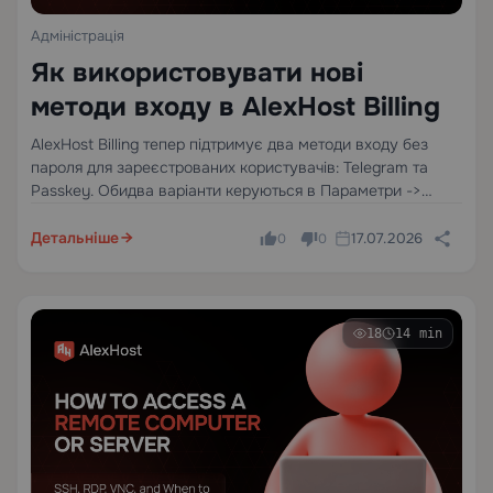
Адміністрація
Як використовувати нові
методи входу в AlexHost Billing
AlexHost Billing тепер підтримує два методи входу без
пароля для зареєстрованих користувачів: Telegram та
Passkey. Обидва варіанти керуються в Параметри ->
Методи входу. Щоб пов'язати будь-який метод, спочатку
увійдіть до біллінгу за допомогою вашого поточного
Детальніше
17.07.2026
0
0
методу входу, такого як електронна…
18
14 min