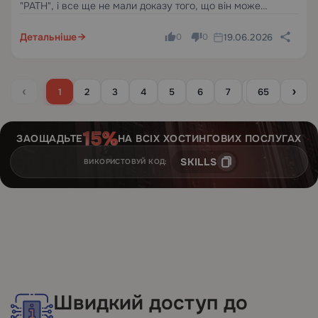
"PATH", і все ще не мали доказу того, що він може
досягти моделі, зрозуміти свій робочий простір або
безпечно відповідати, ви вже розумієте проблему, яку
Детальніше
19.06.2026
0
0
вирішує цей…
‹
›
1
2
3
4
5
6
7
8
65
9
1
ЗАОЩАДЬТЕ
НА ВСІХ ХОСТИНГОВИХ ПОСЛУГАХ
SKILLS
ВИКОРИСТОВУЙ КОД:
Швидкий доступ до