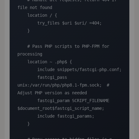
file not found

    location / {

        try_files $uri $uri/ =404;

    }

    # Pass PHP scripts to PHP-FPM for 
processing

    location ~ .php$ {

        include snippets/fastcgi-php.conf;

        fastcgi_pass 
unix:/var/run/php/php8.1-fpm.sock;  # 
Adjust PHP version as needed

        fastcgi_param SCRIPT_FILENAME 
$document_root$fastcgi_script_name;

        include fastcgi_params;

    }
