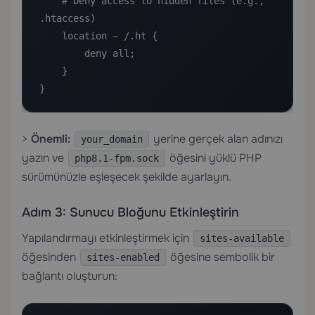
    # Deny access to hidden files (e.g., 
.htaccess)

    location ~ /.ht {

        deny all;

    }

}
>
Önemli:
yerine gerçek alan adınızı
your_domain
yazın ve
öğesini yüklü PHP
php8.1-fpm.sock
sürümünüzle eşleşecek şekilde ayarlayın.
Adım 3: Sunucu Bloğunu Etkinleştirin
Yapılandırmayı etkinleştirmek için
sites-available
öğesinden
öğesine sembolik bir
sites-enabled
bağlantı oluşturun: