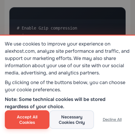
# Enable Gzip compression

gzip on;

We use cookies to improve your experience on
gzip_types text/plain text/css 
alexhost.com, analyze site performance and traffic, and
application/json application/javascript 
support our marketing efforts. We may also share
text/xml application/xml;

information about your use of our site with our social
media, advertising, and analytics partners.
# Enable browser caching for static assets

location ~* .
By clicking one of the buttons below, you can choose
(jpg|jpeg|png|gif|ico|css|js)$ {

your cookie preferences.
    expires 30d;

Note: Some technical cookies will be stored
    add_header Cache-Control "public, no-
regardless of your choice.
transform";

Accept All
Necessary
}
Decline All
Cookies
Cookies Only