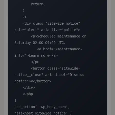
        return;

    }

    ?>

    <div class="sitewide-notice" 
role="alert" aria-live="polite">

        <p>Scheduled maintenance on 
Saturday 02:00–04:00 UTC.

           <a href="/maintenance-
info/">Learn more</a>

        </p>

        <button class="sitewide-
notice__close" aria-label="Dismiss 
notice">×</button>

    </div>

    <?php

}

add_action( 'wp_body_open', 
'alexhost_sitewide_notice' );