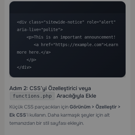
<div class="sitewide-notice" role="alert" 
aria-live="polite">

    <p>This is an important announcement!

       <a href="https://example.com">Learn 
more here.</a>

    </p>

</div>
Adım 2: CSS’yi Özelleştirici veya
Aracılığıyla Ekle
functions.php
Küçük CSS parçacıkları için
Görünüm > Özelleştir >
Ek CSS
‘i kullanın. Daha karmaşık şeyler için alt
temanızdan bir stil sayfası ekleyin.