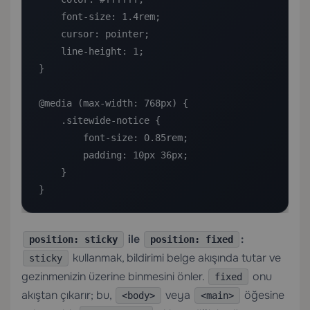
    font-size: 1.4rem;

    cursor: pointer;

    line-height: 1;

}

@media (max-width: 768px) {

    .sitewide-notice {

        font-size: 0.85rem;

        padding: 10px 36px;

    }

}
ile
:
position: sticky
position: fixed
kullanmak, bildirimi belge akışında tutar ve
sticky
gezinmenizin üzerine binmesini önler.
onu
fixed
akıştan çıkarır; bu,
veya
öğesine
<body>
<main>