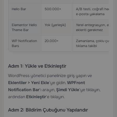
Hello Bar
500.000+
A/B testi, coğrafi hedefle
e-posta yakalama
Elementor Hello
Yok (yerleşik)
Yerel entegrasyon, ekstra
Theme Bar
eklenti gerekmez
WP Notification
20.000+
Zamanlama, çoklu çubukla
Bars
tıklama takibi
Adım 1: Yükle ve Etkinleştir
WordPress yönetici panelinize giriş yapın ve
Eklentiler > Yeni Ekle
‘ye gidin.
WPFront
Notification Bar
‘ı arayın,
Şimdi Yükle
‘ye tıklayın,
ardından
Etkinleştir
‘e tıklayın.
Adım 2: Bildirim Çubuğunu Yapılandır