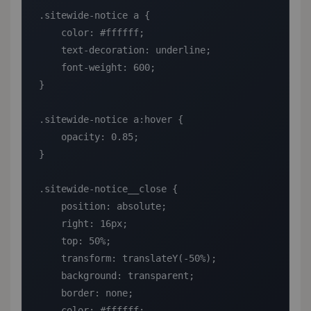
.sitewide-notice a {

    color: #ffffff;

    text-decoration: underline;

    font-weight: 600;

}

.sitewide-notice a:hover {

    opacity: 0.85;

}

.sitewide-notice__close {

    position: absolute;

    right: 16px;

    top: 50%;

    transform: translateY(-50%);

    background: transparent;

    border: none;

    color: #ffffff;
