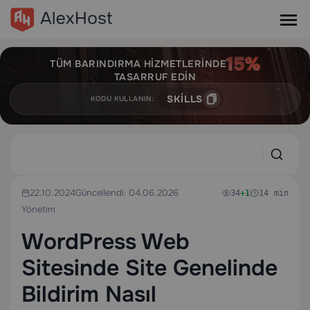
TÜM BARINDIRMA HIZMETLERINDE
TASARRUF EDIN
SKILLS
KODU KULLANIN:
22.10.2024
Güncellendi: 04.06.2026
34
+1
14 min
Yönetim
WordPress Web
Sitesinde Site Genelinde
Bildirim Nasıl