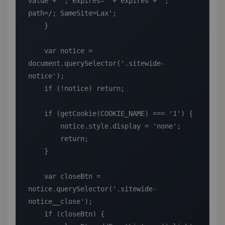
value + '; expires=' + expires + '; 
path=/; SameSite=Lax';

    }

    var notice = 
document.querySelector('.sitewide-
notice');

    if (!notice) return;

    if (getCookie(COOKIE_NAME) === '1') {

        notice.style.display = 'none';

        return;

    }

    var closeBtn = 
notice.querySelector('.sitewide-
notice__close');

    if (closeBtn) {
