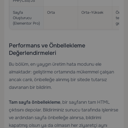
PHP/CSS/JS
Sayfa
Orta
Orta–Yüksek
Önbell
Oluşturucu
temizl
(Elementor Pro)
gerekti
Performans ve Önbellekleme
Değerlendirmeleri
Bu bölüm, en yaygın üretim hata modunu ele
almaktadır: geliştirme ortamında mükemmel çalışan
ancak canlı, önbelleğe alınmış bir sitede tutarsız
davranan bir bildirim.
Tam sayfa önbellekleme
, bir sayfanın tam HTML
çıktısını depolar. Bildiriminiz sunucu tarafında işlenirse
ve ardından sayfa önbelleğe alınırsa, bildirimi
kapatmış olsun ya da olmasın her ziyaretçi aynı