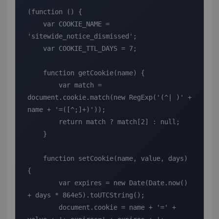
(function () {

    var COOKIE_NAME = 
'sitewide_notice_dismissed';

    var COOKIE_TTL_DAYS = 7;

    function getCookie(name) {

        var match = 
document.cookie.match(new RegExp('(^| )' + 
name + '=([^;]+)'));

        return match ? match[2] : null;

    }

    function setCookie(name, value, days) 
{

        var expires = new Date(Date.now() 
+ days * 864e5).toUTCString();

        document.cookie = name + '=' + 