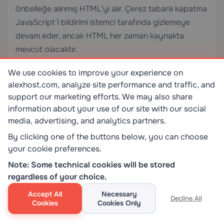
önbelleğe alınmış HTML’yi alır. Çerez tabanlı kapatma
JavaScript’i bildirimi istemci tarafında gizlemeye
devam eder, ancak HTML her zaman kaynakta
mevcut olacaktır.
We use cookies to improve your experience on
Sunucunun bildirimi kapatan kullanıcılar için işlemeyi
alexhost.com, analyze site performance and traffic, and
atlamasını istiyorsanız (örneğin, HTML yükünü
support our marketing efforts. We may also share
azaltmak veya yükleme sırasında bildirim flaşını
information about your use of our site with our social
önlemek için), önbellek eklentinizi kapatma çerezi
media, advertising, and analytics partners.
mevcut olduğunda önbelleklemeyi atlamak üzere
By clicking one of the buttons below, you can choose
yapılandırmanız gerekir.
your cookie preferences.
Note: Some technical cookies will be stored
WP Rocket’ta, çerez adını
Ayarlar > Gelişmiş
regardless of your choice.
Kurallar > Hiçbir Zaman Önbelleğe Alma
Accept All
Necessary
Çerezleri
‘ne ekleyin:
Decline All
Cookies
Cookies Only