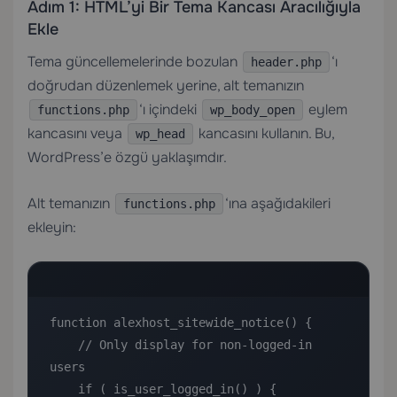
Adım 1: HTML’yi Bir Tema Kancası Aracılığıyla
Ekle
Tema güncellemelerinde bozulan
‘ı
header.php
doğrudan düzenlemek yerine, alt temanızın
‘ı içindeki
eylem
functions.php
wp_body_open
kancasını veya
kancasını kullanın. Bu,
wp_head
WordPress’e özgü yaklaşımdır.
Alt temanızın
‘ına aşağıdakileri
functions.php
ekleyin:
function alexhost_sitewide_notice() {

    // Only display for non-logged-in 
users

    if ( is_user_logged_in() ) {
