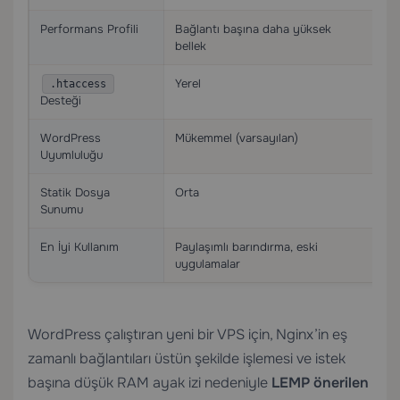
Performans Profili
Bağlantı başına daha yüksek
Da
bellek
za
Yerel
.htaccess
Desteği
WordPress
Mükemmel (varsayılan)
Mü
Uyumluluğu
Statik Dosya
Orta
Ü
Sunumu
En İyi Kullanım
Paylaşımlı barındırma, eski
Yü
uygulamalar
da
WordPress çalıştıran yeni bir VPS için, Nginx’in eş
zamanlı bağlantıları üstün şekilde işlemesi ve istek
başına düşük RAM ayak izi nedeniyle
LEMP önerilen