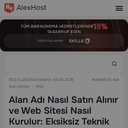
TÜM BARINDIRMA HIZMETLERINDE
TASARRUF EDIN
SKILLS
KODU KULLANIN:
22.10.2024
Güncellendi: 04.06.2026
29
+1
14 min
Alan isimleri
DNS
Alan Adı Nasıl Satın Alınır
ve Web Sitesi Nasıl
Kurulur: Eksiksiz Teknik