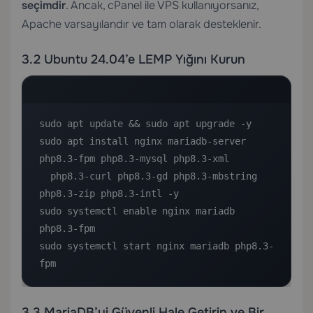
seçimdir
. Ancak,
cPanel ile VPS
kullanıyorsanız,
Apache varsayılandır ve tam olarak desteklenir.
3.2 Ubuntu 24.04’e LEMP Yığını Kurun
sudo apt update && sudo apt upgrade -y

sudo apt install nginx mariadb-server 
php8.3-fpm php8.3-mysql php8.3-xml 

  php8.3-curl php8.3-gd php8.3-mbstring 
php8.3-zip php8.3-intl -y

sudo systemctl enable nginx mariadb 
php8.3-fpm

sudo systemctl start nginx mariadb php8.3-
fpm
3.3 MariaDB’yi Güvenli Hale Getirin ve Bir