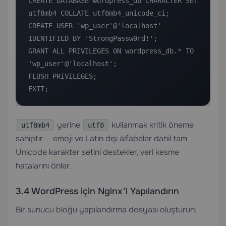
CREATE DATABASE wordpress_db CHARACTER SET 
utf8mb4 COLLATE utf8mb4_unicode_ci;

CREATE USER 'wp_user'@'localhost' 
IDENTIFIED BY 'StrongPassw0rd!';

GRANT ALL PRIVILEGES ON wordpress_db.* TO 
'wp_user'@'localhost';

FLUSH PRIVILEGES;

EXIT;
yerine
kullanmak kritik öneme
utf8mb4
utf8
sahiptir — emoji ve Latin dışı alfabeler dahil tam
Unicode karakter setini destekler, veri kesme
hatalarını önler.
3.4 WordPress için Nginx’i Yapılandırın
Bir sunucu bloğu yapılandırma dosyası oluşturun: