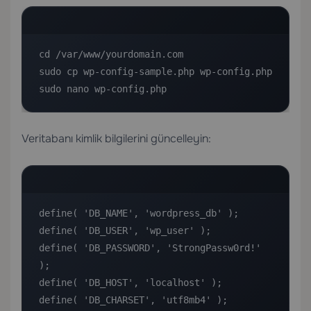
cd /var/www/yourdomain.com

sudo cp wp-config-sample.php wp-config.php

sudo nano wp-config.php
Veritabanı kimlik bilgilerini güncelleyin:
define( 'DB_NAME', 'wordpress_db' );

define( 'DB_USER', 'wp_user' );

define( 'DB_PASSWORD', 'StrongPassw0rd!' 
);

define( 'DB_HOST', 'localhost' );

define( 'DB_CHARSET', 'utf8mb4' );