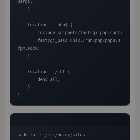
$args;

    }

    location ~ .php$ {

        include snippets/fastcgi-php.conf;

        fastcgi_pass unix:/run/php/php8.3-
fpm.sock;

    }

    location ~ /.ht {

        deny all;

    }

}
sudo ln -s /etc/nginx/sites-