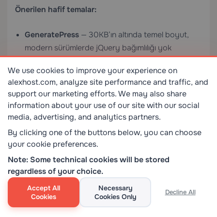
Önerilen hafif temalar:
GeneratePress
— 30KB’ın altında temel boyut,
modern sürümlerde jQuery bağımlılığı yok
Kadence
— blok tabanlı, mükemmel FSE (Full Site
We use cookies to improve your experience on
Editing) desteği
alexhost.com, analyze site performance and traffic, and
support our marketing efforts. We may also share
Astra
— popüler, iyi belgelenmiş, kapsamlı
information about your use of our site with our social
Elementor entegrasyonu
media, advertising, and analytics partners.
By clicking one of the buttons below, you can choose
Temaları
Görünüm > Temalar > Yeni Ekle
üzerinden
your cookie preferences.
veya WP-CLI aracılığıyla kurun:
Note: Some technical cookies will be stored
regardless of your choice.
Accept All
Necessary
Decline All
Cookies
Cookies Only
wp theme install generatepress --activate