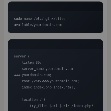
sudo nano /etc/nginx/sites-
available/yourdomain.com
server {

    listen 80;

    server_name yourdomain.com 
www.yourdomain.com;

    root /var/www/yourdomain.com;

    index index.php index.html;

    location / {

        try_files $uri $uri/ /index.php?