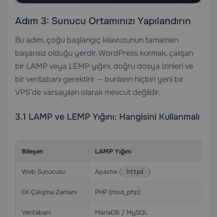
Adım 3: Sunucu Ortamınızı Yapılandırın
Bu adım, çoğu başlangıç kılavuzunun tamamen
başarısız olduğu yerdir. WordPress kurmak, çalışan
bir LAMP veya LEMP yığını, doğru dosya izinleri ve
bir veritabanı gerektirir — bunların hiçbiri yeni bir
VPS’de varsayılan olarak mevcut değildir.
3.1 LAMP ve LEMP Yığını: Hangisini Kullanmalı
Bileşen
LAMP Yığını
LE
Web Sunucusu
Apache (
)
N
httpd
Dil Çalışma Zamanı
PHP (mod_php)
P
Veritabanı
MariaDB / MySQL
M