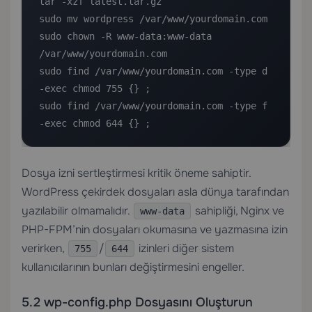
tar -xzf latest.tar.gz

sudo mv wordpress /var/www/yourdomain.com

sudo chown -R www-data:www-data 
/var/www/yourdomain.com

sudo find /var/www/yourdomain.com -type d 
-exec chmod 755 {} ;

sudo find /var/www/yourdomain.com -type f 
-exec chmod 644 {} ;
Dosya izni sertleştirmesi kritik öneme sahiptir.
WordPress çekirdek dosyaları asla dünya tarafından
yazılabilir olmamalıdır.
sahipliği, Nginx ve
www-data
PHP-FPM’nin dosyaları okumasına ve yazmasına izin
verirken,
/
izinleri diğer sistem
755
644
kullanıcılarının bunları değiştirmesini engeller.
5.2 wp-config.php Dosyasını Oluşturun