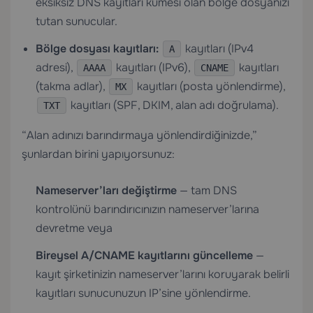
eksiksiz DNS kayıtları kümesi olan bölge dosyanızı
tutan sunucular.
Bölge dosyası kayıtları:
kayıtları (IPv4
A
adresi),
kayıtları (IPv6),
kayıtları
AAAA
CNAME
(takma adlar),
kayıtları (posta yönlendirme),
MX
kayıtları (SPF, DKIM, alan adı doğrulama).
TXT
“Alan adınızı barındırmaya yönlendirdiğinizde,”
şunlardan birini yapıyorsunuz:
Nameserver’ları değiştirme
— tam DNS
kontrolünü barındırıcınızın nameserver’larına
devretme veya
Bireysel A/CNAME kayıtlarını güncelleme
—
kayıt şirketinizin nameserver’larını koruyarak belirli
kayıtları sunucunuzun IP’sine yönlendirme.