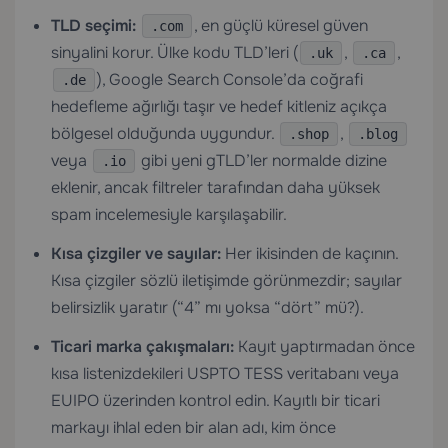
TLD seçimi:
, en güçlü küresel güven
.com
sinyalini korur. Ülke kodu TLD’leri (
,
,
.uk
.ca
), Google Search Console’da coğrafi
.de
hedefleme ağırlığı taşır ve hedef kitleniz açıkça
bölgesel olduğunda uygundur.
,
.shop
.blog
veya
gibi yeni gTLD’ler normalde dizine
.io
eklenir, ancak filtreler tarafından daha yüksek
spam incelemesiyle karşılaşabilir.
Kısa çizgiler ve sayılar:
Her ikisinden de kaçının.
Kısa çizgiler sözlü iletişimde görünmezdir; sayılar
belirsizlik yaratır (“4” mı yoksa “dört” mü?).
Ticari marka çakışmaları:
Kayıt yaptırmadan önce
kısa listenizdekileri USPTO TESS veritabanı veya
EUIPO üzerinden kontrol edin. Kayıtlı bir ticari
markayı ihlal eden bir alan adı, kim önce